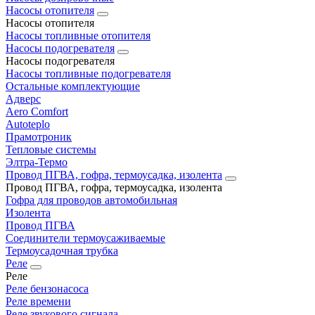
Насосы отопителя
Насосы отопителя
Насосы топливные отопителя
Насосы подогревателя
Насосы подогревателя
Насосы топливные подогревателя
Остальные комплектующие
Адверс
Aero Comfort
Autoteplo
Прамотроник
Тепловые системы
Элтра-Термо
Провод ПГВА, гофра, термоусадка, изолента
Провод ПГВА, гофра, термоусадка, изолента
Гофра для проводов автомобильная
Изолента
Провод ПГВА
Соединители термоусаживаемые
Термоусадочная трубка
Реле
Реле
Реле бензонасоса
Реле времени
Реле звукового сигнала