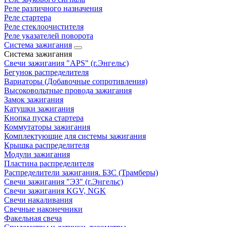
Реле различного назначения
Реле стартера
Реле стеклоочистителя
Реле указателей поворота
Система зажигания
Система зажигания
Свечи зажигания "APS" (г.Энгельс)
Бегунок распределителя
Вариаторы (Добавочные сопротивления)
Высоковольтные провода зажигания
Замок зажигания
Катушки зажигания
Кнопка пуска стартера
Коммутаторы зажигания
Комплектующие для системы зажигания
Крышка распределителя
Модули зажигания
Пластина распределителя
Распределители зажигания. БЗС (Трамберы)
Свечи зажигания "ЭЗ" (г.Энгельс)
Свечи зажигания KGV, NGK
Свечи накаливания
Свечные наконечники
Факельная свеча