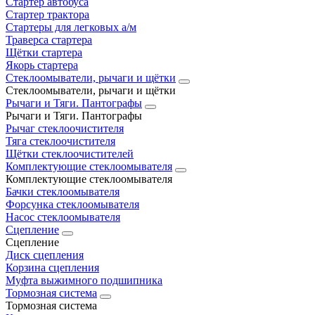
Стартер автобуса
Стартер трактора
Стартеры для легковых а/м
Траверса стартера
Щётки стартера
Якорь стартера
Стеклоомыватели, рычаги и щётки
Стеклоомыватели, рычаги и щётки
Рычаги и Тяги. Пантографы
Рычаги и Тяги. Пантографы
Рычаг стеклоочистителя
Тяга стеклоочистителя
Щётки стеклоочистителей
Комплектующие стеклоомывателя
Комплектующие стеклоомывателя
Бачки стеклоомывателя
Форсунка стеклоомывателя
Насос стеклоомывателя
Сцепление
Сцепление
Диск сцепления
Корзина сцепления
Муфта выжимного подшипника
Тормозная система
Тормозная система