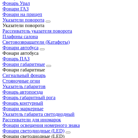
Фонарь Урал
Фонари ГАЗ
Фонари на прицеп
Указатели поворота
Указатели поворота
Рассеиватель указателя поворота
Плафоны салона
Световозвращатели (Катафоты)
Фонари автобуса
Фонари автобуса
Фонарь ПАЗ
Фонари габаритные
Фонари габаритные
Сигнальный фонарь
Стояночные огни
Указатель габаритов
Фонарь автопоезда
Фонарь габаритный рога
Фонарь контурный
Фонари маркерные
Указатель габарита светодиодный
Рассеиватели для иномарок
Фонари освещения номерного знака
Фонари светодиодные (LED)
Фонари светодиодные (LED)