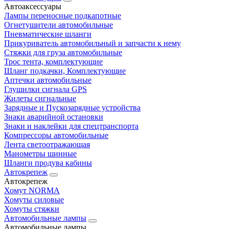
Автоаксессуары
Лампы переносные подкапотные
Огнетушители автомобильные
Пневматические шланги
Прикуриватель автомобильный и запчасти к нему
Стяжки для груза автомобильные
Трос тента, комплектующие
Шланг подкачки, Комплектующие
Аптечки автомобильные
Глушилки сигнала GPS
Жилеты сигнальные
Зарядные и Пускозарядные устройства
Знаки аварийной остановки
Знаки и наклейки для спецтранспорта
Компрессоры автомобильные
Лента светоотражающая
Манометры шинные
Шланги продува кабины
Автокрепеж
Автокрепеж
Хомут NORMA
Хомуты силовые
Хомуты стяжки
Автомобильные лампы
Автомобильные лампы