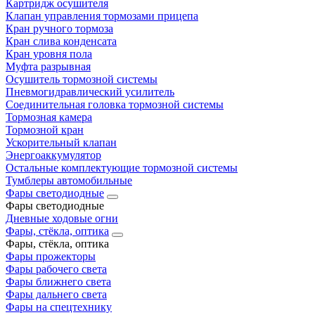
Картридж осушителя
Клапан управления тормозами прицепа
Кран ручного тормоза
Кран слива конденсата
Кран уровня пола
Муфта разрывная
Осушитель тормозной системы
Пневмогидравлический усилитель
Соединительная головка тормозной системы
Тормозная камера
Тормозной кран
Ускорительный клапан
Энергоаккумулятор
Остальные комплектующие тормозной системы
Тумблеры автомобильные
Фары светодиодные
Фары светодиодные
Дневные ходовые огни
Фары, стёкла, оптика
Фары, стёкла, оптика
Фары прожекторы
Фары рабочего света
Фары ближнего света
Фары дальнего света
Фары на спецтехнику