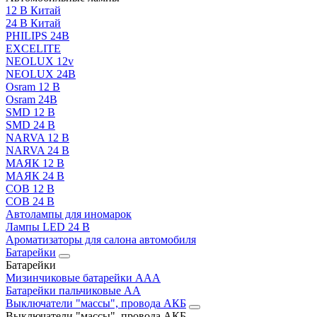
12 В Китай
24 В Китай
PHILIPS 24В
EXCELITE
NEOLUX 12v
NEOLUX 24В
Osram 12 В
Osram 24В
SMD 12 В
SMD 24 В
NARVA 12 В
NARVA 24 В
МАЯК 12 В
МАЯК 24 В
COB 12 В
COB 24 В
Автолампы для иномарок
Лампы LED 24 B
Ароматизаторы для салона автомобиля
Батарейки
Батарейки
Мизинчиковые батарейки AAA
Батарейки пальчиковые АА
Выключатели "массы", провода АКБ
Выключатели "массы", провода АКБ