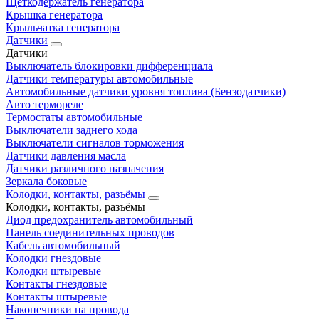
Щеткодержатель генератора
Крышка генератора
Крыльчатка генератора
Датчики
Датчики
Выключатель блокировки дифференциала
Датчики температуры автомобильные
Автомобильные датчики уровня топлива (Бензодатчики)
Авто термореле
Термостаты автомобильные
Выключатели заднего хода
Выключатели сигналов торможения
Датчики давления масла
Датчики различного назначения
Зеркала боковые
Колодки, контакты, разъёмы
Колодки, контакты, разъёмы
Диод предохранитель автомобильный
Панель соединительных проводов
Кабель автомобильный
Колодки гнездовые
Колодки штыревые
Контакты гнездовые
Контакты штыревые
Наконечники на провода