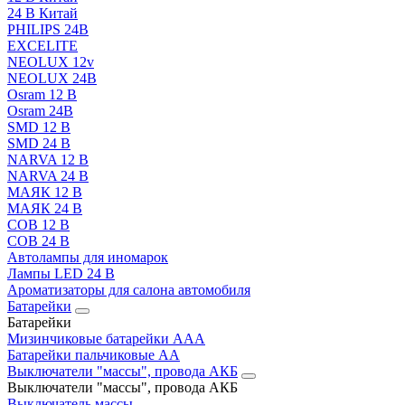
24 В Китай
PHILIPS 24В
EXCELITE
NEOLUX 12v
NEOLUX 24В
Osram 12 В
Osram 24В
SMD 12 В
SMD 24 В
NARVA 12 В
NARVA 24 В
МАЯК 12 В
МАЯК 24 В
COB 12 В
COB 24 В
Автолампы для иномарок
Лампы LED 24 B
Ароматизаторы для салона автомобиля
Батарейки
Батарейки
Мизинчиковые батарейки AAA
Батарейки пальчиковые АА
Выключатели "массы", провода АКБ
Выключатели "массы", провода АКБ
Выключатель массы