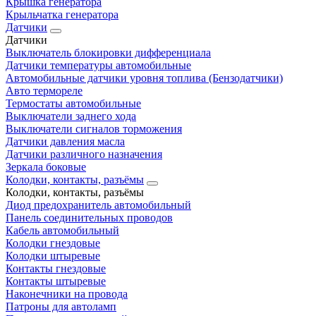
Крышка генератора
Крыльчатка генератора
Датчики
Датчики
Выключатель блокировки дифференциала
Датчики температуры автомобильные
Автомобильные датчики уровня топлива (Бензодатчики)
Авто термореле
Термостаты автомобильные
Выключатели заднего хода
Выключатели сигналов торможения
Датчики давления масла
Датчики различного назначения
Зеркала боковые
Колодки, контакты, разъёмы
Колодки, контакты, разъёмы
Диод предохранитель автомобильный
Панель соединительных проводов
Кабель автомобильный
Колодки гнездовые
Колодки штыревые
Контакты гнездовые
Контакты штыревые
Наконечники на провода
Патроны для автоламп