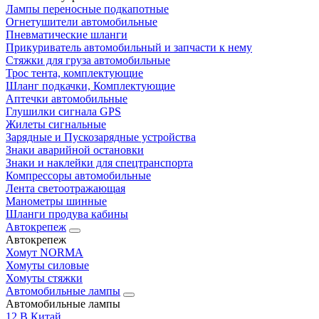
Лампы переносные подкапотные
Огнетушители автомобильные
Пневматические шланги
Прикуриватель автомобильный и запчасти к нему
Стяжки для груза автомобильные
Трос тента, комплектующие
Шланг подкачки, Комплектующие
Аптечки автомобильные
Глушилки сигнала GPS
Жилеты сигнальные
Зарядные и Пускозарядные устройства
Знаки аварийной остановки
Знаки и наклейки для спецтранспорта
Компрессоры автомобильные
Лента светоотражающая
Манометры шинные
Шланги продува кабины
Автокрепеж
Автокрепеж
Хомут NORMA
Хомуты силовые
Хомуты стяжки
Автомобильные лампы
Автомобильные лампы
12 В Китай