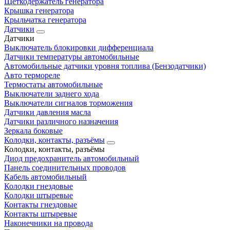
Щеткодержатель генератора
Крышка генератора
Крыльчатка генератора
Датчики
Датчики
Выключатель блокировки дифференциала
Датчики температуры автомобильные
Автомобильные датчики уровня топлива (Бензодатчики)
Авто термореле
Термостаты автомобильные
Выключатели заднего хода
Выключатели сигналов торможения
Датчики давления масла
Датчики различного назначения
Зеркала боковые
Колодки, контакты, разъёмы
Колодки, контакты, разъёмы
Диод предохранитель автомобильный
Панель соединительных проводов
Кабель автомобильный
Колодки гнездовые
Колодки штыревые
Контакты гнездовые
Контакты штыревые
Наконечники на провода