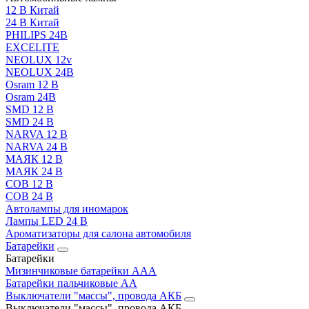
12 В Китай
24 В Китай
PHILIPS 24В
EXCELITE
NEOLUX 12v
NEOLUX 24В
Osram 12 В
Osram 24В
SMD 12 В
SMD 24 В
NARVA 12 В
NARVA 24 В
МАЯК 12 В
МАЯК 24 В
COB 12 В
COB 24 В
Автолампы для иномарок
Лампы LED 24 B
Ароматизаторы для салона автомобиля
Батарейки
Батарейки
Мизинчиковые батарейки AAA
Батарейки пальчиковые АА
Выключатели "массы", провода АКБ
Выключатели "массы", провода АКБ