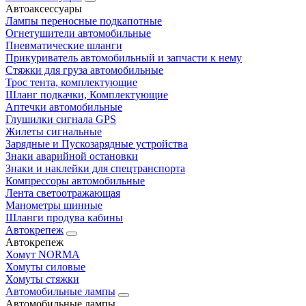
Автоаксессуары
Лампы переносные подкапотные
Огнетушители автомобильные
Пневматические шланги
Прикуриватель автомобильный и запчасти к нему
Стяжки для груза автомобильные
Трос тента, комплектующие
Шланг подкачки, Комплектующие
Аптечки автомобильные
Глушилки сигнала GPS
Жилеты сигнальные
Зарядные и Пускозарядные устройства
Знаки аварийной остановки
Знаки и наклейки для спецтранспорта
Компрессоры автомобильные
Лента светоотражающая
Манометры шинные
Шланги продува кабины
Автокрепеж
Автокрепеж
Хомут NORMA
Хомуты силовые
Хомуты стяжки
Автомобильные лампы
Автомобильные лампы