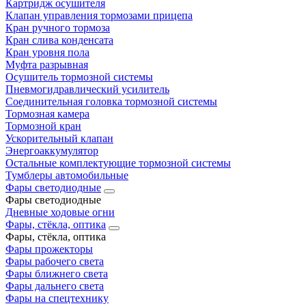
Картридж осушителя
Клапан управления тормозами прицепа
Кран ручного тормоза
Кран слива конденсата
Кран уровня пола
Муфта разрывная
Осушитель тормозной системы
Пневмогидравлический усилитель
Соединительная головка тормозной системы
Тормозная камера
Тормозной кран
Ускорительный клапан
Энергоаккумулятор
Остальные комплектующие тормозной системы
Тумблеры автомобильные
Фары светодиодные
Фары светодиодные
Дневные ходовые огни
Фары, стёкла, оптика
Фары, стёкла, оптика
Фары прожекторы
Фары рабочего света
Фары ближнего света
Фары дальнего света
Фары на спецтехнику