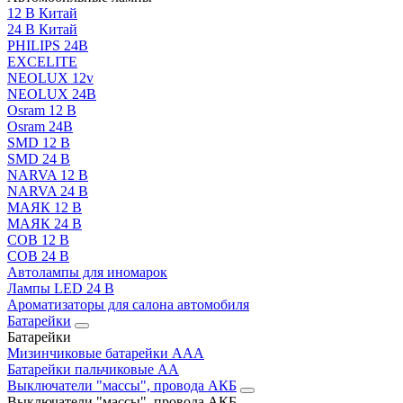
12 В Китай
24 В Китай
PHILIPS 24В
EXCELITE
NEOLUX 12v
NEOLUX 24В
Osram 12 В
Osram 24В
SMD 12 В
SMD 24 В
NARVA 12 В
NARVA 24 В
МАЯК 12 В
МАЯК 24 В
COB 12 В
COB 24 В
Автолампы для иномарок
Лампы LED 24 B
Ароматизаторы для салона автомобиля
Батарейки
Батарейки
Мизинчиковые батарейки AAA
Батарейки пальчиковые АА
Выключатели "массы", провода АКБ
Выключатели "массы", провода АКБ