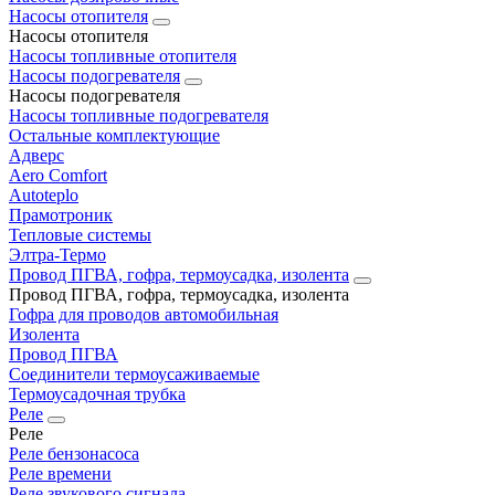
Насосы отопителя
Насосы отопителя
Насосы топливные отопителя
Насосы подогревателя
Насосы подогревателя
Насосы топливные подогревателя
Остальные комплектующие
Адверс
Aero Comfort
Autoteplo
Прамотроник
Тепловые системы
Элтра-Термо
Провод ПГВА, гофра, термоусадка, изолента
Провод ПГВА, гофра, термоусадка, изолента
Гофра для проводов автомобильная
Изолента
Провод ПГВА
Соединители термоусаживаемые
Термоусадочная трубка
Реле
Реле
Реле бензонасоса
Реле времени
Реле звукового сигнала