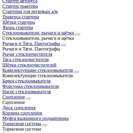
Стартер автобуса
Стартер трактора
Стартеры для легковых а/м
Траверса стартера
Щётки стартера
Якорь стартера
Стеклоомыватели, рычаги и щётки
Стеклоомыватели, рычаги и щётки
Рычаги и Тяги. Пантографы
Рычаги и Тяги. Пантографы
Рычаг стеклоочистителя
Тяга стеклоочистителя
Щётки стеклоочистителей
Комплектующие стеклоомывателя
Комплектующие стеклоомывателя
Бачки стеклоомывателя
Форсунка стеклоомывателя
Насос стеклоомывателя
Сцепление
Сцепление
Диск сцепления
Корзина сцепления
Муфта выжимного подшипника
Тормозная система
Тормозная система