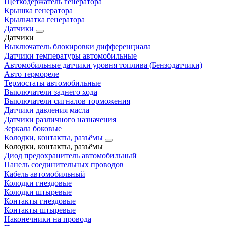
Щеткодержатель генератора
Крышка генератора
Крыльчатка генератора
Датчики
Датчики
Выключатель блокировки дифференциала
Датчики температуры автомобильные
Автомобильные датчики уровня топлива (Бензодатчики)
Авто термореле
Термостаты автомобильные
Выключатели заднего хода
Выключатели сигналов торможения
Датчики давления масла
Датчики различного назначения
Зеркала боковые
Колодки, контакты, разъёмы
Колодки, контакты, разъёмы
Диод предохранитель автомобильный
Панель соединительных проводов
Кабель автомобильный
Колодки гнездовые
Колодки штыревые
Контакты гнездовые
Контакты штыревые
Наконечники на провода