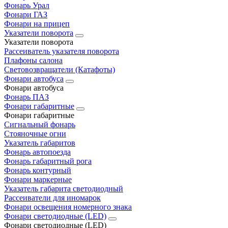
Фонарь Урал
Фонари ГАЗ
Фонари на прицеп
Указатели поворота
Указатели поворота
Рассеиватель указателя поворота
Плафоны салона
Световозвращатели (Катафоты)
Фонари автобуса
Фонари автобуса
Фонарь ПАЗ
Фонари габаритные
Фонари габаритные
Сигнальный фонарь
Стояночные огни
Указатель габаритов
Фонарь автопоезда
Фонарь габаритный рога
Фонарь контурный
Фонари маркерные
Указатель габарита светодиодный
Рассеиватели для иномарок
Фонари освещения номерного знака
Фонари светодиодные (LED)
Фонари светодиодные (LED)