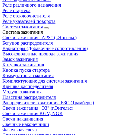
Реле различного назначения
Реле стартера
Реле стеклоочистителя
Реле указателей поворота
Система зажигания
Система зажигания
Свечи зажигания "APS" (г.Энгельс)
Бегунок распределителя
Вариаторы (Добавочные сопротивления)
Высоковольтные провода зажигания
Замок зажигания
Катушки зажигания
Кнопка пуска стартера
Коммутаторы зажигания
Комплектующие для системы зажигания
Крышка распределителя
Модули зажигания
Пластина распределителя
Распределители зажигания. БЗС (Трамберы)
Свечи зажигания "ЭЗ" (г.Энгельс)
Свечи зажигания KGV, NGK
Свечи накаливания
Свечные наконечники
Факельная свеча