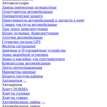
Автоаксессуары
Лампы переносные подкапотные
Огнетушители автомобильные
Пневматические шланги
Прикуриватель автомобильный и запчасти к нему
Стяжки для груза автомобильные
Трос тента, комплектующие
Шланг подкачки, Комплектующие
Аптечки автомобильные
Глушилки сигнала GPS
Жилеты сигнальные
Зарядные и Пускозарядные устройства
Знаки аварийной остановки
Знаки и наклейки для спецтранспорта
Компрессоры автомобильные
Лента светоотражающая
Манометры шинные
Шланги продува кабины
Автокрепеж
Автокрепеж
Хомут NORMA
Хомуты силовые
Хомуты стяжки
Автомобильные лампы
Автомобильные лампы