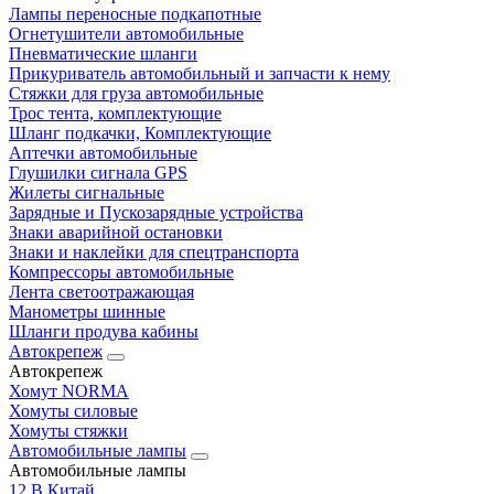
Лампы переносные подкапотные
Огнетушители автомобильные
Пневматические шланги
Прикуриватель автомобильный и запчасти к нему
Стяжки для груза автомобильные
Трос тента, комплектующие
Шланг подкачки, Комплектующие
Аптечки автомобильные
Глушилки сигнала GPS
Жилеты сигнальные
Зарядные и Пускозарядные устройства
Знаки аварийной остановки
Знаки и наклейки для спецтранспорта
Компрессоры автомобильные
Лента светоотражающая
Манометры шинные
Шланги продува кабины
Автокрепеж
Автокрепеж
Хомут NORMA
Хомуты силовые
Хомуты стяжки
Автомобильные лампы
Автомобильные лампы
12 В Китай