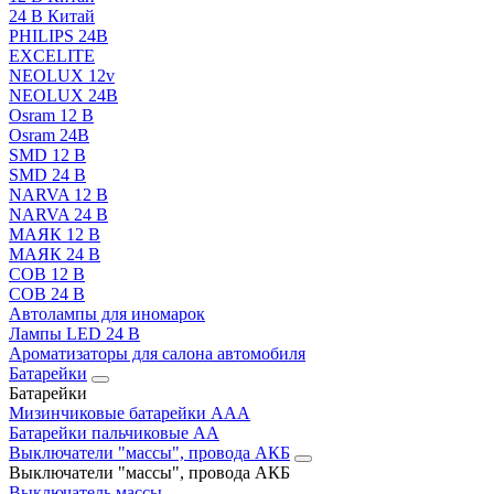
24 В Китай
PHILIPS 24В
EXCELITE
NEOLUX 12v
NEOLUX 24В
Osram 12 В
Osram 24В
SMD 12 В
SMD 24 В
NARVA 12 В
NARVA 24 В
МАЯК 12 В
МАЯК 24 В
COB 12 В
COB 24 В
Автолампы для иномарок
Лампы LED 24 B
Ароматизаторы для салона автомобиля
Батарейки
Батарейки
Мизинчиковые батарейки AAA
Батарейки пальчиковые АА
Выключатели "массы", провода АКБ
Выключатели "массы", провода АКБ
Выключатель массы