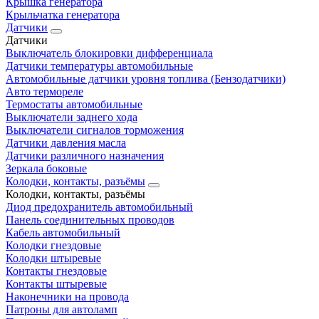
Крышка генератора
Крыльчатка генератора
Датчики
Датчики
Выключатель блокировки дифференциала
Датчики температуры автомобильные
Автомобильные датчики уровня топлива (Бензодатчики)
Авто термореле
Термостаты автомобильные
Выключатели заднего хода
Выключатели сигналов торможения
Датчики давления масла
Датчики различного назначения
Зеркала боковые
Колодки, контакты, разъёмы
Колодки, контакты, разъёмы
Диод предохранитель автомобильный
Панель соединительных проводов
Кабель автомобильный
Колодки гнездовые
Колодки штыревые
Контакты гнездовые
Контакты штыревые
Наконечники на провода
Патроны для автоламп