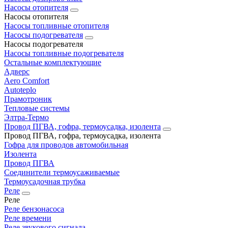
Насосы отопителя
Насосы отопителя
Насосы топливные отопителя
Насосы подогревателя
Насосы подогревателя
Насосы топливные подогревателя
Остальные комплектующие
Адверс
Aero Comfort
Autoteplo
Прамотроник
Тепловые системы
Элтра-Термо
Провод ПГВА, гофра, термоусадка, изолента
Провод ПГВА, гофра, термоусадка, изолента
Гофра для проводов автомобильная
Изолента
Провод ПГВА
Соединители термоусаживаемые
Термоусадочная трубка
Реле
Реле
Реле бензонасоса
Реле времени
Реле звукового сигнала