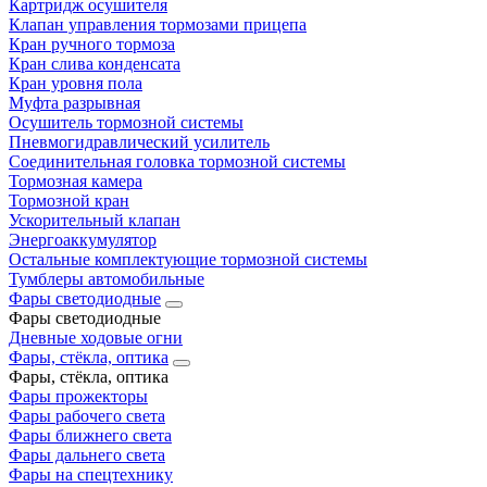
Картридж осушителя
Клапан управления тормозами прицепа
Кран ручного тормоза
Кран слива конденсата
Кран уровня пола
Муфта разрывная
Осушитель тормозной системы
Пневмогидравлический усилитель
Соединительная головка тормозной системы
Тормозная камера
Тормозной кран
Ускорительный клапан
Энергоаккумулятор
Остальные комплектующие тормозной системы
Тумблеры автомобильные
Фары светодиодные
Фары светодиодные
Дневные ходовые огни
Фары, стёкла, оптика
Фары, стёкла, оптика
Фары прожекторы
Фары рабочего света
Фары ближнего света
Фары дальнего света
Фары на спецтехнику