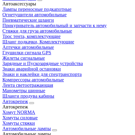
Автоаксессуары
Лампы переносные подкапотные
Огнетушители автомобильные
Пневматические шланги
Прикуриватель автомобильный и запчасти к нему
Стяжки для груза автомобильные
Трос тента, комплектующие
Шланг подкачки, Комплектующие
Аптечки автомобильные
Глушилки сигнала GPS
Жилеты сигнальные
Зарядные и Пускозарядные устройства
Знаки аварийной остановки
Знаки и наклейки для спецтранспорта
Компрессоры автомобильные
Лента светоотражающая
Манометры шинные
Шланги продува кабины
Автокрепеж
Автокрепеж
Хомут NORMA
Хомуты силовые
Хомуты стяжки
Автомобильные лампы
Автомобильные лампы