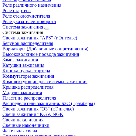
Реле различного назначения
Реле стартера
Реле стеклоочистителя
Реле указателей поворота
Система зажигания
Система зажигания
Свечи зажигания "APS" (г.Энгельс)
Бегунок распределителя
Вариаторы (Добавочные сопротивления)
Высоковольтные провода зажигания
Замок зажигания
Катушки зажигания
Кнопка пуска стартера
Коммутаторы зажигания
Комплектующие для системы зажигания
Крышка распределителя
Модули зажигания
Пластина распределителя
Распределители зажигания. БЗС (Трамберы)
Свечи зажигания "ЭЗ" (г.Энгельс)
Свечи зажигания KGV, NGK
Свечи накаливания
Свечные наконечники
Факельная свеча