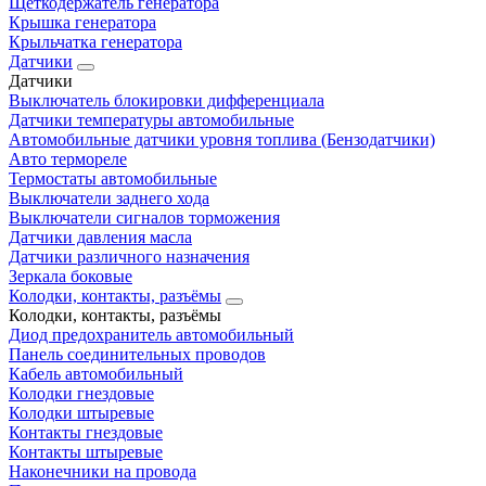
Щеткодержатель генератора
Крышка генератора
Крыльчатка генератора
Датчики
Датчики
Выключатель блокировки дифференциала
Датчики температуры автомобильные
Автомобильные датчики уровня топлива (Бензодатчики)
Авто термореле
Термостаты автомобильные
Выключатели заднего хода
Выключатели сигналов торможения
Датчики давления масла
Датчики различного назначения
Зеркала боковые
Колодки, контакты, разъёмы
Колодки, контакты, разъёмы
Диод предохранитель автомобильный
Панель соединительных проводов
Кабель автомобильный
Колодки гнездовые
Колодки штыревые
Контакты гнездовые
Контакты штыревые
Наконечники на провода