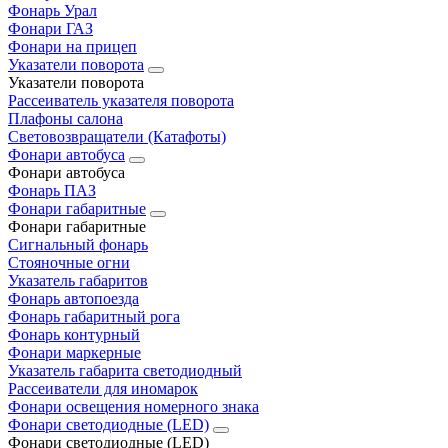
Фонарь Урал
Фонари ГАЗ
Фонари на прицеп
Указатели поворота
Указатели поворота
Рассеиватель указателя поворота
Плафоны салона
Световозвращатели (Катафоты)
Фонари автобуса
Фонари автобуса
Фонарь ПАЗ
Фонари габаритные
Фонари габаритные
Сигнальный фонарь
Стояночные огни
Указатель габаритов
Фонарь автопоезда
Фонарь габаритный рога
Фонарь контурный
Фонари маркерные
Указатель габарита светодиодный
Рассеиватели для иномарок
Фонари освещения номерного знака
Фонари светодиодные (LED)
Фонари светодиодные (LED)