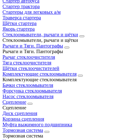
Стартер автобуса
Стартер трактора
Стартеры для легковых а/м
Траверса стартера
Щётки стартера
Якорь стартера
Стеклоомыватели, рычаги и щётки
Стеклоомыватели, рычаги и щётки
Рычаги и Тяги. Пантографы
Рычаги и Тяги. Пантографы
Рычаг стеклоочистителя
Тяга стеклоочистителя
Щётки стеклоочистителей
Комплектующие стеклоомывателя
Комплектующие стеклоомывателя
Бачки стеклоомывателя
Форсунка стеклоомывателя
Насос стеклоомывателя
Сцепление
Сцепление
Диск сцепления
Корзина сцепления
Муфта выжимного подшипника
Тормозная система
Тормозная система