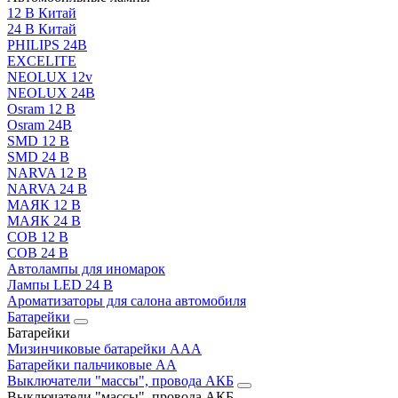
12 В Китай
24 В Китай
PHILIPS 24В
EXCELITE
NEOLUX 12v
NEOLUX 24В
Osram 12 В
Osram 24В
SMD 12 В
SMD 24 В
NARVA 12 В
NARVA 24 В
МАЯК 12 В
МАЯК 24 В
COB 12 В
COB 24 В
Автолампы для иномарок
Лампы LED 24 B
Ароматизаторы для салона автомобиля
Батарейки
Батарейки
Мизинчиковые батарейки AAA
Батарейки пальчиковые АА
Выключатели "массы", провода АКБ
Выключатели "массы", провода АКБ