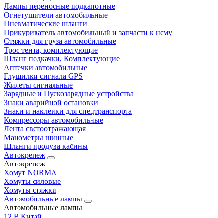
Лампы переносные подкапотные
Огнетушители автомобильные
Пневматические шланги
Прикуриватель автомобильный и запчасти к нему
Стяжки для груза автомобильные
Трос тента, комплектующие
Шланг подкачки, Комплектующие
Аптечки автомобильные
Глушилки сигнала GPS
Жилеты сигнальные
Зарядные и Пускозарядные устройства
Знаки аварийной остановки
Знаки и наклейки для спецтранспорта
Компрессоры автомобильные
Лента светоотражающая
Манометры шинные
Шланги продува кабины
Автокрепеж
Автокрепеж
Хомут NORMA
Хомуты силовые
Хомуты стяжки
Автомобильные лампы
Автомобильные лампы
12 В Китай