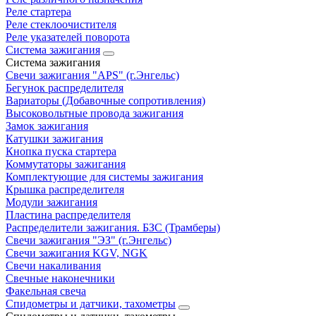
Реле стартера
Реле стеклоочистителя
Реле указателей поворота
Система зажигания
Система зажигания
Свечи зажигания "APS" (г.Энгельс)
Бегунок распределителя
Вариаторы (Добавочные сопротивления)
Высоковольтные провода зажигания
Замок зажигания
Катушки зажигания
Кнопка пуска стартера
Коммутаторы зажигания
Комплектующие для системы зажигания
Крышка распределителя
Модули зажигания
Пластина распределителя
Распределители зажигания. БЗС (Трамберы)
Свечи зажигания "ЭЗ" (г.Энгельс)
Свечи зажигания KGV, NGK
Свечи накаливания
Свечные наконечники
Факельная свеча
Спидометры и датчики, тахометры