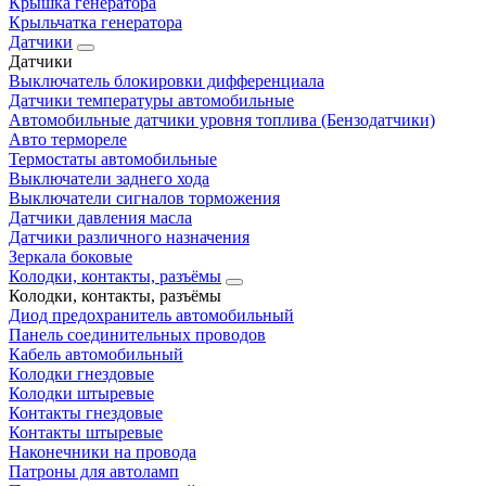
Крышка генератора
Крыльчатка генератора
Датчики
Датчики
Выключатель блокировки дифференциала
Датчики температуры автомобильные
Автомобильные датчики уровня топлива (Бензодатчики)
Авто термореле
Термостаты автомобильные
Выключатели заднего хода
Выключатели сигналов торможения
Датчики давления масла
Датчики различного назначения
Зеркала боковые
Колодки, контакты, разъёмы
Колодки, контакты, разъёмы
Диод предохранитель автомобильный
Панель соединительных проводов
Кабель автомобильный
Колодки гнездовые
Колодки штыревые
Контакты гнездовые
Контакты штыревые
Наконечники на провода
Патроны для автоламп