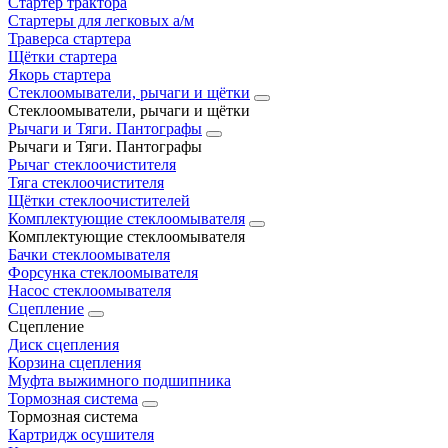
Стартер трактора
Стартеры для легковых а/м
Траверса стартера
Щётки стартера
Якорь стартера
Стеклоомыватели, рычаги и щётки
Стеклоомыватели, рычаги и щётки
Рычаги и Тяги. Пантографы
Рычаги и Тяги. Пантографы
Рычаг стеклоочистителя
Тяга стеклоочистителя
Щётки стеклоочистителей
Комплектующие стеклоомывателя
Комплектующие стеклоомывателя
Бачки стеклоомывателя
Форсунка стеклоомывателя
Насос стеклоомывателя
Сцепление
Сцепление
Диск сцепления
Корзина сцепления
Муфта выжимного подшипника
Тормозная система
Тормозная система
Картридж осушителя