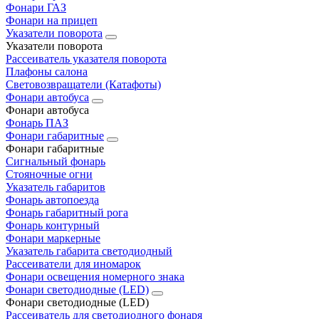
Фонари ГАЗ
Фонари на прицеп
Указатели поворота
Указатели поворота
Рассеиватель указателя поворота
Плафоны салона
Световозвращатели (Катафоты)
Фонари автобуса
Фонари автобуса
Фонарь ПАЗ
Фонари габаритные
Фонари габаритные
Сигнальный фонарь
Стояночные огни
Указатель габаритов
Фонарь автопоезда
Фонарь габаритный рога
Фонарь контурный
Фонари маркерные
Указатель габарита светодиодный
Рассеиватели для иномарок
Фонари освещения номерного знака
Фонари светодиодные (LED)
Фонари светодиодные (LED)
Рассеиватель для светодиодного фонаря