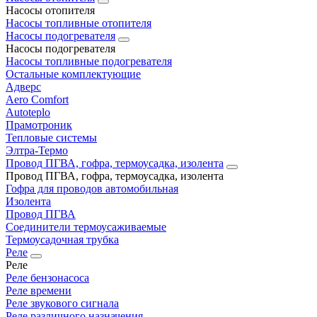
Насосы отопителя
Насосы топливные отопителя
Насосы подогревателя
Насосы подогревателя
Насосы топливные подогревателя
Остальные комплектующие
Адверс
Aero Comfort
Autoteplo
Прамотроник
Тепловые системы
Элтра-Термо
Провод ПГВА, гофра, термоусадка, изолента
Провод ПГВА, гофра, термоусадка, изолента
Гофра для проводов автомобильная
Изолента
Провод ПГВА
Соединители термоусаживаемые
Термоусадочная трубка
Реле
Реле
Реле бензонасоса
Реле времени
Реле звукового сигнала
Реле различного назначения