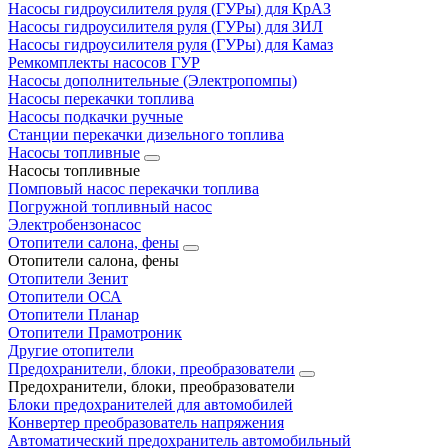
Насосы гидроусилителя руля (ГУРы) для КрАЗ
Насосы гидроусилителя руля (ГУРы) для ЗИЛ
Насосы гидроусилителя руля (ГУРы) для Камаз
Ремкомплекты насосов ГУР
Насосы дополнительные (Электропомпы)
Насосы перекачки топлива
Насосы подкачки ручные
Станции перекачки дизельного топлива
Насосы топливные
Насосы топливные
Помповый насос перекачки топлива
Погружной топливный насос
Электробензонасос
Отопители салона, фены
Отопители салона, фены
Отопители Зенит
Отопители ОСА
Отопители Планар
Отопители Прамотроник
Другие отопители
Предохранители, блоки, преобразователи
Предохранители, блоки, преобразователи
Блоки предохранителей для автомобилей
Конвертер преобразователь напряжения
Автоматический предохранитель автомобильный