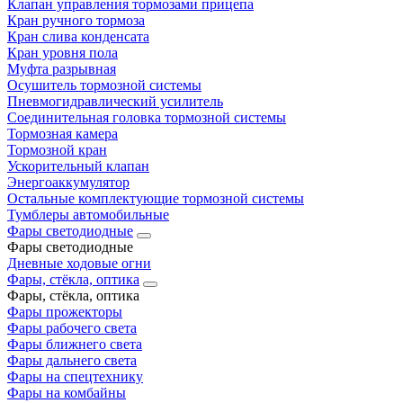
Клапан управления тормозами прицепа
Кран ручного тормоза
Кран слива конденсата
Кран уровня пола
Муфта разрывная
Осушитель тормозной системы
Пневмогидравлический усилитель
Соединительная головка тормозной системы
Тормозная камера
Тормозной кран
Ускорительный клапан
Энергоаккумулятор
Остальные комплектующие тормозной системы
Тумблеры автомобильные
Фары светодиодные
Фары светодиодные
Дневные ходовые огни
Фары, стёкла, оптика
Фары, стёкла, оптика
Фары прожекторы
Фары рабочего света
Фары ближнего света
Фары дальнего света
Фары на спецтехнику
Фары на комбайны