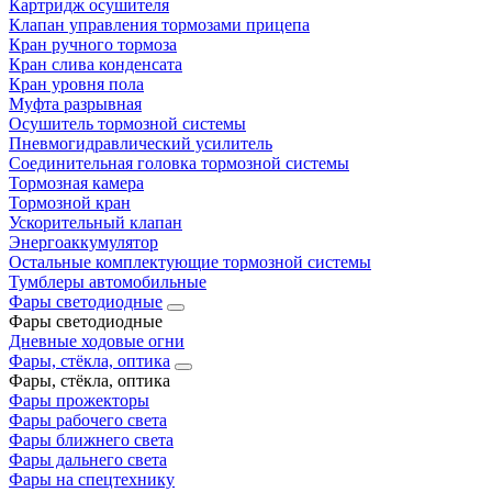
Картридж осушителя
Клапан управления тормозами прицепа
Кран ручного тормоза
Кран слива конденсата
Кран уровня пола
Муфта разрывная
Осушитель тормозной системы
Пневмогидравлический усилитель
Соединительная головка тормозной системы
Тормозная камера
Тормозной кран
Ускорительный клапан
Энергоаккумулятор
Остальные комплектующие тормозной системы
Тумблеры автомобильные
Фары светодиодные
Фары светодиодные
Дневные ходовые огни
Фары, стёкла, оптика
Фары, стёкла, оптика
Фары прожекторы
Фары рабочего света
Фары ближнего света
Фары дальнего света
Фары на спецтехнику