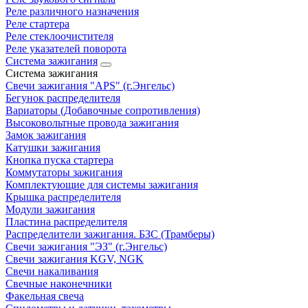
Реле различного назначения
Реле стартера
Реле стеклоочистителя
Реле указателей поворота
Система зажигания
Система зажигания
Свечи зажигания "APS" (г.Энгельс)
Бегунок распределителя
Вариаторы (Добавочные сопротивления)
Высоковольтные провода зажигания
Замок зажигания
Катушки зажигания
Кнопка пуска стартера
Коммутаторы зажигания
Комплектующие для системы зажигания
Крышка распределителя
Модули зажигания
Пластина распределителя
Распределители зажигания. БЗС (Трамберы)
Свечи зажигания "ЭЗ" (г.Энгельс)
Свечи зажигания KGV, NGK
Свечи накаливания
Свечные наконечники
Факельная свеча