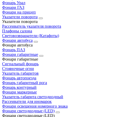
Фонарь Урал
Фонари ГАЗ
Фонари на прицеп
Указатели поворота
Указатели поворота
Рассеиватель указателя поворота
Плафоны салона
Световозвращатели (Катафоты)
Фонари автобуса
Фонари автобуса
Фонарь ПАЗ
Фонари габаритные
Фонари габаритные
Сигнальный фонарь
Стояночные огни
Указатель габаритов
Фонарь автопоезда
Фонарь габаритный рога
Фонарь контурный
Фонари маркерные
Указатель габарита светодиодный
Рассеиватели для иномарок
Фонари освещения номерного знака
Фонари светодиодные (LED)
Фонари светодиодные (LED)