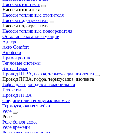
Насосы отопителя
Насосы отопителя
Насосы топливные отопителя
Насосы подогревателя
Насосы подогревателя
Насосы топливные подогревателя
Остальные комплектующие
Адверс
Aero Comfort
Autoteplo
Прамотроник
Тепловые системы
Элтра-Термо
Провод ПГВА, гофра, термоусадка, изолента
Провод ПГВА, гофра, термоусадка, изолента
Гофра для проводов автомобильная
Изолента
Провод ПГВА
Соединители термоусаживаемые
Термоусадочная трубка
Реле
Реле
Реле бензонасоса
Реле времени
Реле звукового сигнала