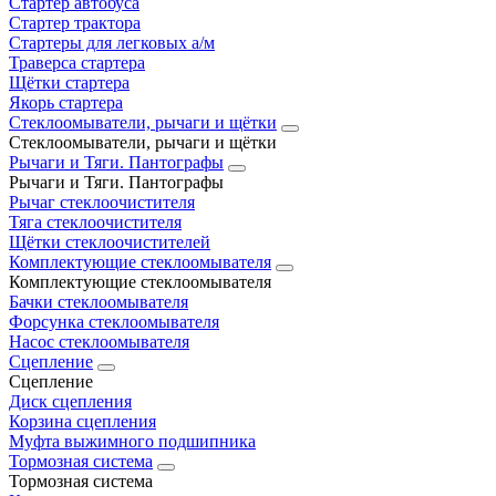
Стартер автобуса
Стартер трактора
Стартеры для легковых а/м
Траверса стартера
Щётки стартера
Якорь стартера
Стеклоомыватели, рычаги и щётки
Стеклоомыватели, рычаги и щётки
Рычаги и Тяги. Пантографы
Рычаги и Тяги. Пантографы
Рычаг стеклоочистителя
Тяга стеклоочистителя
Щётки стеклоочистителей
Комплектующие стеклоомывателя
Комплектующие стеклоомывателя
Бачки стеклоомывателя
Форсунка стеклоомывателя
Насос стеклоомывателя
Сцепление
Сцепление
Диск сцепления
Корзина сцепления
Муфта выжимного подшипника
Тормозная система
Тормозная система