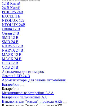
12 В Китай
24 В Китай
PHILIPS 24В
EXCELITE
NEOLUX 12v
NEOLUX 24В
Osram 12 В
Osram 24В
SMD 12 В
SMD 24 В
NARVA 12 В
NARVA 24 В
МАЯК 12 В
МАЯК 24 В
COB 12 В
COB 24 В
Автолампы для иномарок
Лампы LED 24 B
Ароматизаторы для салона автомобиля
Батарейки
Батарейки
Мизинчиковые батарейки AAA
Батарейки пальчиковые АА
Выключатели "массы", провода АКБ
Выключатели "массы", провода АКБ