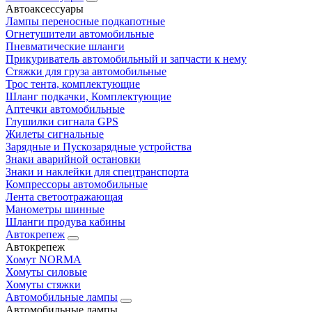
Автоаксессуары
Лампы переносные подкапотные
Огнетушители автомобильные
Пневматические шланги
Прикуриватель автомобильный и запчасти к нему
Стяжки для груза автомобильные
Трос тента, комплектующие
Шланг подкачки, Комплектующие
Аптечки автомобильные
Глушилки сигнала GPS
Жилеты сигнальные
Зарядные и Пускозарядные устройства
Знаки аварийной остановки
Знаки и наклейки для спецтранспорта
Компрессоры автомобильные
Лента светоотражающая
Манометры шинные
Шланги продува кабины
Автокрепеж
Автокрепеж
Хомут NORMA
Хомуты силовые
Хомуты стяжки
Автомобильные лампы
Автомобильные лампы