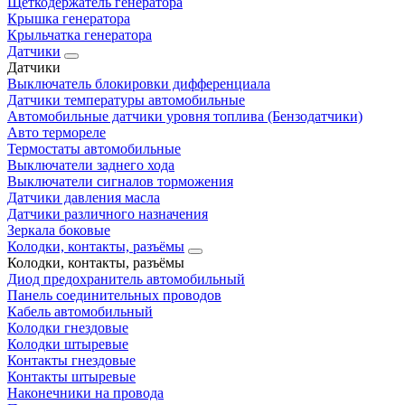
Щеткодержатель генератора
Крышка генератора
Крыльчатка генератора
Датчики
Датчики
Выключатель блокировки дифференциала
Датчики температуры автомобильные
Автомобильные датчики уровня топлива (Бензодатчики)
Авто термореле
Термостаты автомобильные
Выключатели заднего хода
Выключатели сигналов торможения
Датчики давления масла
Датчики различного назначения
Зеркала боковые
Колодки, контакты, разъёмы
Колодки, контакты, разъёмы
Диод предохранитель автомобильный
Панель соединительных проводов
Кабель автомобильный
Колодки гнездовые
Колодки штыревые
Контакты гнездовые
Контакты штыревые
Наконечники на провода