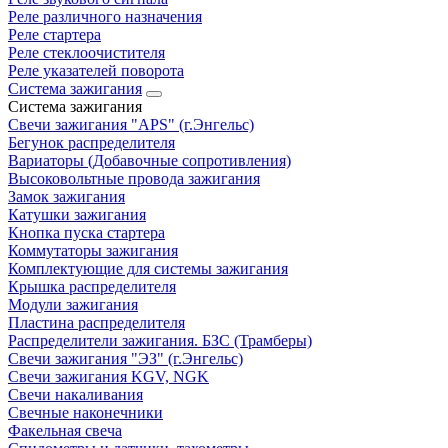
Реле различного назначения
Реле стартера
Реле стеклоочистителя
Реле указателей поворота
Система зажигания
Система зажигания
Свечи зажигания "APS" (г.Энгельс)
Бегунок распределителя
Вариаторы (Добавочные сопротивления)
Высоковольтные провода зажигания
Замок зажигания
Катушки зажигания
Кнопка пуска стартера
Коммутаторы зажигания
Комплектующие для системы зажигания
Крышка распределителя
Модули зажигания
Пластина распределителя
Распределители зажигания. БЗС (Трамберы)
Свечи зажигания "ЭЗ" (г.Энгельс)
Свечи зажигания KGV, NGK
Свечи накаливания
Свечные наконечники
Факельная свеча