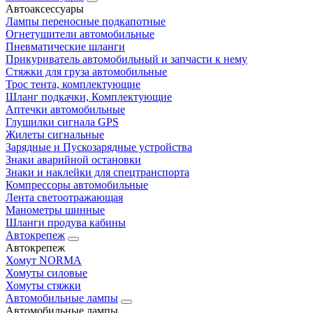
Автоаксессуары
Лампы переносные подкапотные
Огнетушители автомобильные
Пневматические шланги
Прикуриватель автомобильный и запчасти к нему
Стяжки для груза автомобильные
Трос тента, комплектующие
Шланг подкачки, Комплектующие
Аптечки автомобильные
Глушилки сигнала GPS
Жилеты сигнальные
Зарядные и Пускозарядные устройства
Знаки аварийной остановки
Знаки и наклейки для спецтранспорта
Компрессоры автомобильные
Лента светоотражающая
Манометры шинные
Шланги продува кабины
Автокрепеж
Автокрепеж
Хомут NORMA
Хомуты силовые
Хомуты стяжки
Автомобильные лампы
Автомобильные лампы