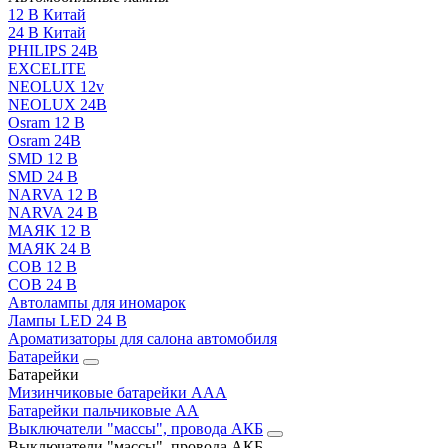
12 В Китай
24 В Китай
PHILIPS 24В
EXCELITE
NEOLUX 12v
NEOLUX 24В
Osram 12 В
Osram 24В
SMD 12 В
SMD 24 В
NARVA 12 В
NARVA 24 В
МАЯК 12 В
МАЯК 24 В
COB 12 В
COB 24 В
Автолампы для иномарок
Лампы LED 24 B
Ароматизаторы для салона автомобиля
Батарейки
Батарейки
Мизинчиковые батарейки AAA
Батарейки пальчиковые АА
Выключатели "массы", провода АКБ
Выключатели "массы", провода АКБ