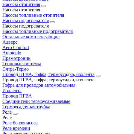
Насосы отопителя
Насосы отопителя
Насосы топливные отопителя
Насосы подогревателя
Насосы подогревателя
Насосы топливные подогревателя
Остальные комплектующие
Адверс
Aero Comfort
Autoteplo
Прамотроник
Тепловые системы
Элтра-Термо
Провод ПГВА, гофра, термоусадка, изолента
Провод ПГВА, гофра, термоусадка, изолента
Гофра для проводов автомобильная
Изолента
Провод ПГВА
Соединители термоусаживаемые
Термоусадочная трубка
Реле
Реле
Реле бензонасоса
Реле времени
Реле звукового сигнала