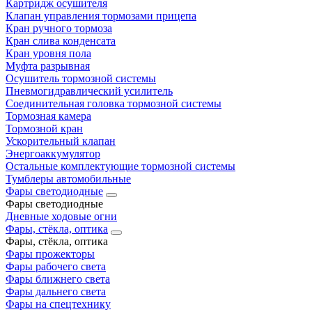
Картридж осушителя
Клапан управления тормозами прицепа
Кран ручного тормоза
Кран слива конденсата
Кран уровня пола
Муфта разрывная
Осушитель тормозной системы
Пневмогидравлический усилитель
Соединительная головка тормозной системы
Тормозная камера
Тормозной кран
Ускорительный клапан
Энергоаккумулятор
Остальные комплектующие тормозной системы
Тумблеры автомобильные
Фары светодиодные
Фары светодиодные
Дневные ходовые огни
Фары, стёкла, оптика
Фары, стёкла, оптика
Фары прожекторы
Фары рабочего света
Фары ближнего света
Фары дальнего света
Фары на спецтехнику