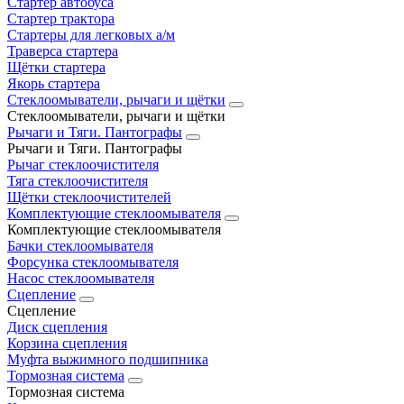
Стартер автобуса
Стартер трактора
Стартеры для легковых а/м
Траверса стартера
Щётки стартера
Якорь стартера
Стеклоомыватели, рычаги и щётки
Стеклоомыватели, рычаги и щётки
Рычаги и Тяги. Пантографы
Рычаги и Тяги. Пантографы
Рычаг стеклоочистителя
Тяга стеклоочистителя
Щётки стеклоочистителей
Комплектующие стеклоомывателя
Комплектующие стеклоомывателя
Бачки стеклоомывателя
Форсунка стеклоомывателя
Насос стеклоомывателя
Сцепление
Сцепление
Диск сцепления
Корзина сцепления
Муфта выжимного подшипника
Тормозная система
Тормозная система