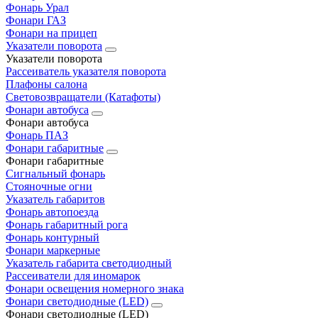
Фонарь Урал
Фонари ГАЗ
Фонари на прицеп
Указатели поворота
Указатели поворота
Рассеиватель указателя поворота
Плафоны салона
Световозвращатели (Катафоты)
Фонари автобуса
Фонари автобуса
Фонарь ПАЗ
Фонари габаритные
Фонари габаритные
Сигнальный фонарь
Стояночные огни
Указатель габаритов
Фонарь автопоезда
Фонарь габаритный рога
Фонарь контурный
Фонари маркерные
Указатель габарита светодиодный
Рассеиватели для иномарок
Фонари освещения номерного знака
Фонари светодиодные (LED)
Фонари светодиодные (LED)