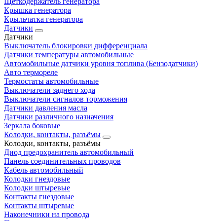
Щеткодержатель генератора
Крышка генератора
Крыльчатка генератора
Датчики
Датчики
Выключатель блокировки дифференциала
Датчики температуры автомобильные
Автомобильные датчики уровня топлива (Бензодатчики)
Авто термореле
Термостаты автомобильные
Выключатели заднего хода
Выключатели сигналов торможения
Датчики давления масла
Датчики различного назначения
Зеркала боковые
Колодки, контакты, разъёмы
Колодки, контакты, разъёмы
Диод предохранитель автомобильный
Панель соединительных проводов
Кабель автомобильный
Колодки гнездовые
Колодки штыревые
Контакты гнездовые
Контакты штыревые
Наконечники на провода