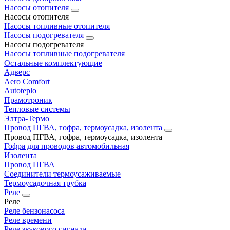
Насосы отопителя
Насосы отопителя
Насосы топливные отопителя
Насосы подогревателя
Насосы подогревателя
Насосы топливные подогревателя
Остальные комплектующие
Адверс
Aero Comfort
Autoteplo
Прамотроник
Тепловые системы
Элтра-Термо
Провод ПГВА, гофра, термоусадка, изолента
Провод ПГВА, гофра, термоусадка, изолента
Гофра для проводов автомобильная
Изолента
Провод ПГВА
Соединители термоусаживаемые
Термоусадочная трубка
Реле
Реле
Реле бензонасоса
Реле времени
Реле звукового сигнала