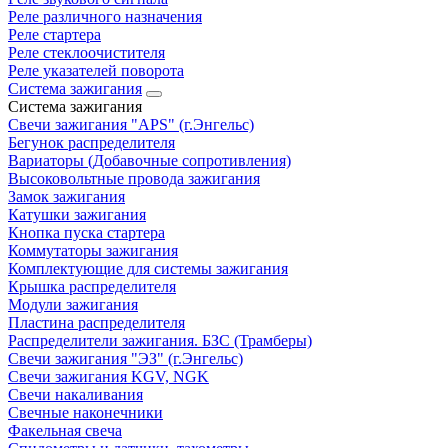
Реле различного назначения
Реле стартера
Реле стеклоочистителя
Реле указателей поворота
Система зажигания
Система зажигания
Свечи зажигания "APS" (г.Энгельс)
Бегунок распределителя
Вариаторы (Добавочные сопротивления)
Высоковольтные провода зажигания
Замок зажигания
Катушки зажигания
Кнопка пуска стартера
Коммутаторы зажигания
Комплектующие для системы зажигания
Крышка распределителя
Модули зажигания
Пластина распределителя
Распределители зажигания. БЗС (Трамберы)
Свечи зажигания "ЭЗ" (г.Энгельс)
Свечи зажигания KGV, NGK
Свечи накаливания
Свечные наконечники
Факельная свеча