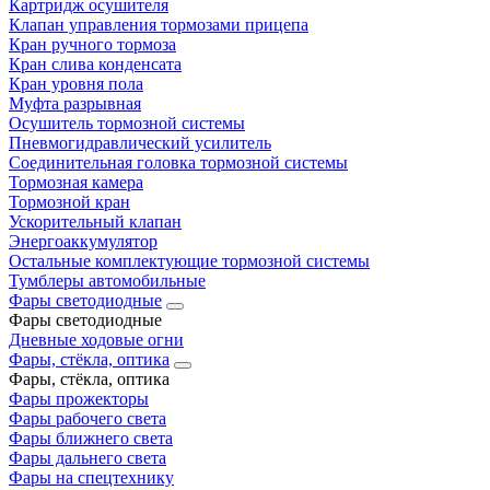
Картридж осушителя
Клапан управления тормозами прицепа
Кран ручного тормоза
Кран слива конденсата
Кран уровня пола
Муфта разрывная
Осушитель тормозной системы
Пневмогидравлический усилитель
Соединительная головка тормозной системы
Тормозная камера
Тормозной кран
Ускорительный клапан
Энергоаккумулятор
Остальные комплектующие тормозной системы
Тумблеры автомобильные
Фары светодиодные
Фары светодиодные
Дневные ходовые огни
Фары, стёкла, оптика
Фары, стёкла, оптика
Фары прожекторы
Фары рабочего света
Фары ближнего света
Фары дальнего света
Фары на спецтехнику