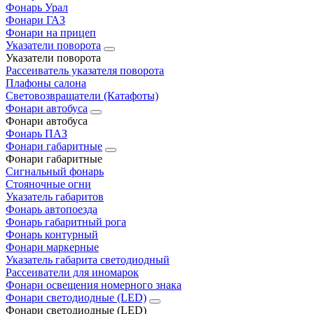
Фонарь Урал
Фонари ГАЗ
Фонари на прицеп
Указатели поворота
Указатели поворота
Рассеиватель указателя поворота
Плафоны салона
Световозвращатели (Катафоты)
Фонари автобуса
Фонари автобуса
Фонарь ПАЗ
Фонари габаритные
Фонари габаритные
Сигнальный фонарь
Стояночные огни
Указатель габаритов
Фонарь автопоезда
Фонарь габаритный рога
Фонарь контурный
Фонари маркерные
Указатель габарита светодиодный
Рассеиватели для иномарок
Фонари освещения номерного знака
Фонари светодиодные (LED)
Фонари светодиодные (LED)