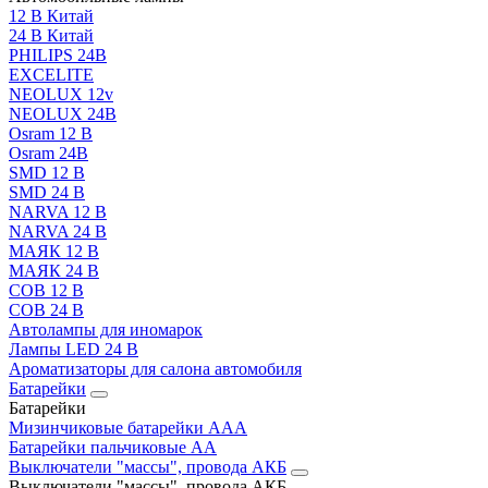
12 В Китай
24 В Китай
PHILIPS 24В
EXCELITE
NEOLUX 12v
NEOLUX 24В
Osram 12 В
Osram 24В
SMD 12 В
SMD 24 В
NARVA 12 В
NARVA 24 В
МАЯК 12 В
МАЯК 24 В
COB 12 В
COB 24 В
Автолампы для иномарок
Лампы LED 24 B
Ароматизаторы для салона автомобиля
Батарейки
Батарейки
Мизинчиковые батарейки AAA
Батарейки пальчиковые АА
Выключатели "массы", провода АКБ
Выключатели "массы", провода АКБ