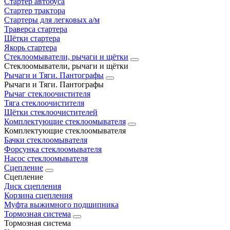
Стартер автобуса
Стартер трактора
Стартеры для легковых а/м
Траверса стартера
Щётки стартера
Якорь стартера
Стеклоомыватели, рычаги и щётки
Стеклоомыватели, рычаги и щётки
Рычаги и Тяги. Пантографы
Рычаги и Тяги. Пантографы
Рычаг стеклоочистителя
Тяга стеклоочистителя
Щётки стеклоочистителей
Комплектующие стеклоомывателя
Комплектующие стеклоомывателя
Бачки стеклоомывателя
Форсунка стеклоомывателя
Насос стеклоомывателя
Сцепление
Сцепление
Диск сцепления
Корзина сцепления
Муфта выжимного подшипника
Тормозная система
Тормозная система