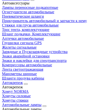
Автоаксессуары
Лампы переносные подкапотные
Огнетушители автомобильные
Пневматические шланги
Прикуриватель автомобильный и запчасти к нему
Стяжки для груза автомобильные
Трос тента, комплектующие
Шланг подкачки, Комплектующие
Аптечки автомобильные
Глушилки сигнала GPS
Жилеты сигнальные
Зарядные и Пускозарядные устройства
Знаки аварийной остановки
Знаки и наклейки для спецтранспорта
Компрессоры автомобильные
Лента светоотражающая
Манометры шинные
Шланги продува кабины
Автокрепеж
Автокрепеж
Хомут NORMA
Хомуты силовые
Хомуты стяжки
Автомобильные лампы
Автомобильные лампы