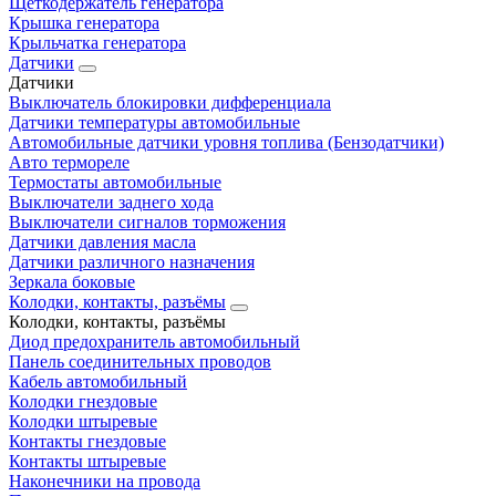
Щеткодержатель генератора
Крышка генератора
Крыльчатка генератора
Датчики
Датчики
Выключатель блокировки дифференциала
Датчики температуры автомобильные
Автомобильные датчики уровня топлива (Бензодатчики)
Авто термореле
Термостаты автомобильные
Выключатели заднего хода
Выключатели сигналов торможения
Датчики давления масла
Датчики различного назначения
Зеркала боковые
Колодки, контакты, разъёмы
Колодки, контакты, разъёмы
Диод предохранитель автомобильный
Панель соединительных проводов
Кабель автомобильный
Колодки гнездовые
Колодки штыревые
Контакты гнездовые
Контакты штыревые
Наконечники на провода