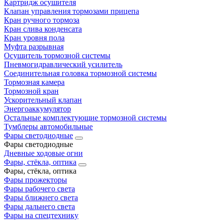
Картридж осушителя
Клапан управления тормозами прицепа
Кран ручного тормоза
Кран слива конденсата
Кран уровня пола
Муфта разрывная
Осушитель тормозной системы
Пневмогидравлический усилитель
Соединительная головка тормозной системы
Тормозная камера
Тормозной кран
Ускорительный клапан
Энергоаккумулятор
Остальные комплектующие тормозной системы
Тумблеры автомобильные
Фары светодиодные
Фары светодиодные
Дневные ходовые огни
Фары, стёкла, оптика
Фары, стёкла, оптика
Фары прожекторы
Фары рабочего света
Фары ближнего света
Фары дальнего света
Фары на спецтехнику