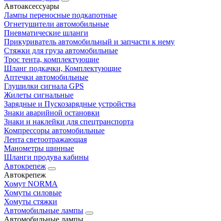
Автоаксессуары
Лампы переносные подкапотные
Огнетушители автомобильные
Пневматические шланги
Прикуриватель автомобильный и запчасти к нему
Стяжки для груза автомобильные
Трос тента, комплектующие
Шланг подкачки, Комплектующие
Аптечки автомобильные
Глушилки сигнала GPS
Жилеты сигнальные
Зарядные и Пускозарядные устройства
Знаки аварийной остановки
Знаки и наклейки для спецтранспорта
Компрессоры автомобильные
Лента светоотражающая
Манометры шинные
Шланги продува кабины
Автокрепеж
Автокрепеж
Хомут NORMA
Хомуты силовые
Хомуты стяжки
Автомобильные лампы
Автомобильные лампы