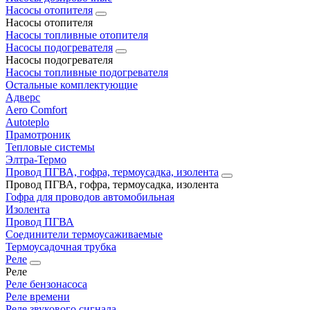
Насосы отопителя
Насосы отопителя
Насосы топливные отопителя
Насосы подогревателя
Насосы подогревателя
Насосы топливные подогревателя
Остальные комплектующие
Адверс
Aero Comfort
Autoteplo
Прамотроник
Тепловые системы
Элтра-Термо
Провод ПГВА, гофра, термоусадка, изолента
Провод ПГВА, гофра, термоусадка, изолента
Гофра для проводов автомобильная
Изолента
Провод ПГВА
Соединители термоусаживаемые
Термоусадочная трубка
Реле
Реле
Реле бензонасоса
Реле времени
Реле звукового сигнала