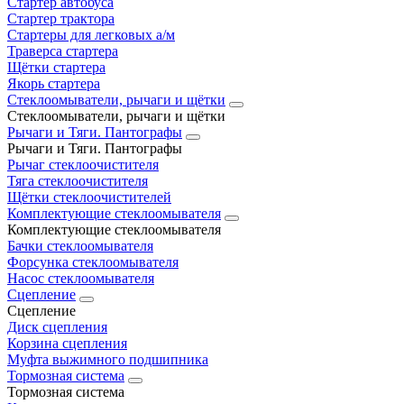
Стартер автобуса
Стартер трактора
Стартеры для легковых а/м
Траверса стартера
Щётки стартера
Якорь стартера
Стеклоомыватели, рычаги и щётки
Стеклоомыватели, рычаги и щётки
Рычаги и Тяги. Пантографы
Рычаги и Тяги. Пантографы
Рычаг стеклоочистителя
Тяга стеклоочистителя
Щётки стеклоочистителей
Комплектующие стеклоомывателя
Комплектующие стеклоомывателя
Бачки стеклоомывателя
Форсунка стеклоомывателя
Насос стеклоомывателя
Сцепление
Сцепление
Диск сцепления
Корзина сцепления
Муфта выжимного подшипника
Тормозная система
Тормозная система