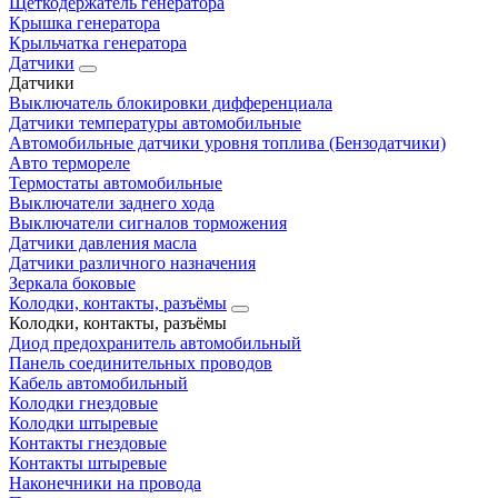
Щеткодержатель генератора
Крышка генератора
Крыльчатка генератора
Датчики
Датчики
Выключатель блокировки дифференциала
Датчики температуры автомобильные
Автомобильные датчики уровня топлива (Бензодатчики)
Авто термореле
Термостаты автомобильные
Выключатели заднего хода
Выключатели сигналов торможения
Датчики давления масла
Датчики различного назначения
Зеркала боковые
Колодки, контакты, разъёмы
Колодки, контакты, разъёмы
Диод предохранитель автомобильный
Панель соединительных проводов
Кабель автомобильный
Колодки гнездовые
Колодки штыревые
Контакты гнездовые
Контакты штыревые
Наконечники на провода