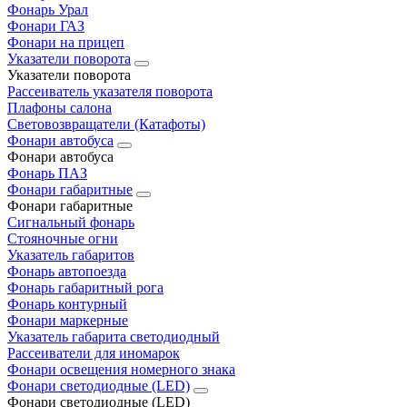
Фонарь Урал
Фонари ГАЗ
Фонари на прицеп
Указатели поворота
Указатели поворота
Рассеиватель указателя поворота
Плафоны салона
Световозвращатели (Катафоты)
Фонари автобуса
Фонари автобуса
Фонарь ПАЗ
Фонари габаритные
Фонари габаритные
Сигнальный фонарь
Стояночные огни
Указатель габаритов
Фонарь автопоезда
Фонарь габаритный рога
Фонарь контурный
Фонари маркерные
Указатель габарита светодиодный
Рассеиватели для иномарок
Фонари освещения номерного знака
Фонари светодиодные (LED)
Фонари светодиодные (LED)