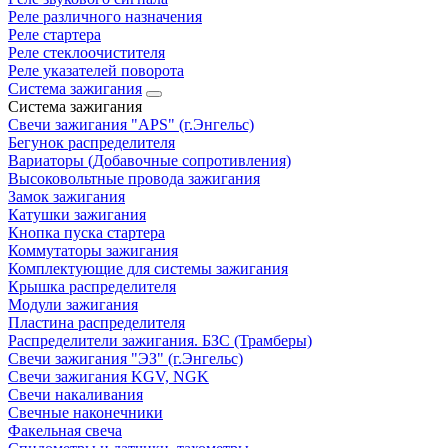
Реле различного назначения
Реле стартера
Реле стеклоочистителя
Реле указателей поворота
Система зажигания
Система зажигания
Свечи зажигания "APS" (г.Энгельс)
Бегунок распределителя
Вариаторы (Добавочные сопротивления)
Высоковольтные провода зажигания
Замок зажигания
Катушки зажигания
Кнопка пуска стартера
Коммутаторы зажигания
Комплектующие для системы зажигания
Крышка распределителя
Модули зажигания
Пластина распределителя
Распределители зажигания. БЗС (Трамберы)
Свечи зажигания "ЭЗ" (г.Энгельс)
Свечи зажигания KGV, NGK
Свечи накаливания
Свечные наконечники
Факельная свеча