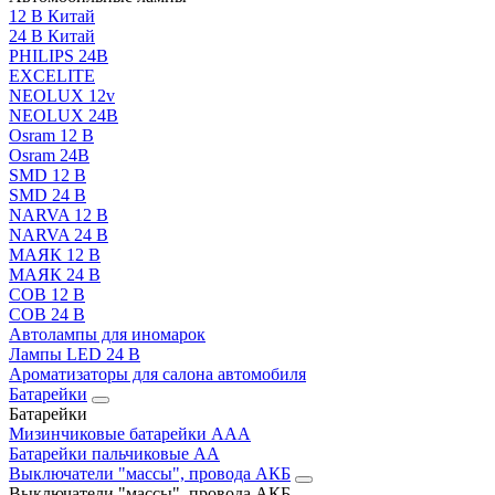
12 В Китай
24 В Китай
PHILIPS 24В
EXCELITE
NEOLUX 12v
NEOLUX 24В
Osram 12 В
Osram 24В
SMD 12 В
SMD 24 В
NARVA 12 В
NARVA 24 В
МАЯК 12 В
МАЯК 24 В
COB 12 В
COB 24 В
Автолампы для иномарок
Лампы LED 24 B
Ароматизаторы для салона автомобиля
Батарейки
Батарейки
Мизинчиковые батарейки AAA
Батарейки пальчиковые АА
Выключатели "массы", провода АКБ
Выключатели "массы", провода АКБ