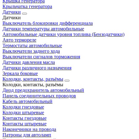
Крышка генератора
Крыльчатка генератора
Датчики
Датчики
Выключатель блокировки дифференциала
Датчики температуры автомобильные
Автомобильные датчики уровня топлива (Бензодатчики)
Авто термореле
Термостаты автомобильные
Выключатели заднего хода
Выключатели сигналов торможения
Датчики давления масла
Датчики различного назначения
Зеркала боковые
Колодки, контакты, разъёмы
Колодки, контакты, разъёмы
Диод предохранитель автомобильный
Панель соединительных проводов
Кабель автомобильный
Колодки гнездовые
Колодки штыревые
Контакты гнездовые
Контакты штыревые
Наконечники на провода
Патроны для автоламп