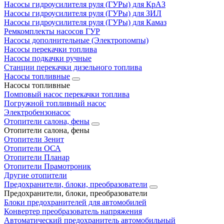
Насосы гидроусилителя руля (ГУРы) для КрАЗ
Насосы гидроусилителя руля (ГУРы) для ЗИЛ
Насосы гидроусилителя руля (ГУРы) для Камаз
Ремкомплекты насосов ГУР
Насосы дополнительные (Электропомпы)
Насосы перекачки топлива
Насосы подкачки ручные
Станции перекачки дизельного топлива
Насосы топливные
Насосы топливные
Помповый насос перекачки топлива
Погружной топливный насос
Электробензонасос
Отопители салона, фены
Отопители салона, фены
Отопители Зенит
Отопители ОСА
Отопители Планар
Отопители Прамотроник
Другие отопители
Предохранители, блоки, преобразователи
Предохранители, блоки, преобразователи
Блоки предохранителей для автомобилей
Конвертер преобразователь напряжения
Автоматический предохранитель автомобильный