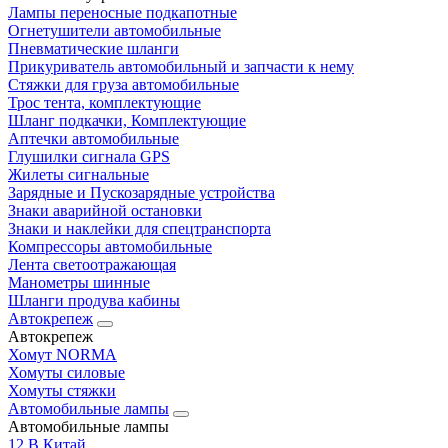
Лампы переносные подкапотные
Огнетушители автомобильные
Пневматические шланги
Прикуриватель автомобильный и запчасти к нему
Стяжки для груза автомобильные
Трос тента, комплектующие
Шланг подкачки, Комплектующие
Аптечки автомобильные
Глушилки сигнала GPS
Жилеты сигнальные
Зарядные и Пускозарядные устройства
Знаки аварийной остановки
Знаки и наклейки для спецтранспорта
Компрессоры автомобильные
Лента светоотражающая
Манометры шинные
Шланги продува кабины
Автокрепеж
Автокрепеж
Хомут NORMA
Хомуты силовые
Хомуты стяжки
Автомобильные лампы
Автомобильные лампы
12 В Китай