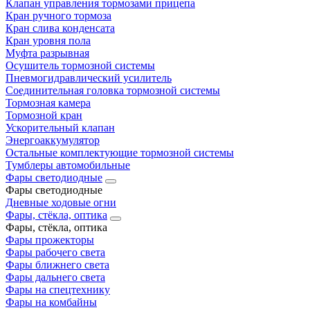
Клапан управления тормозами прицепа
Кран ручного тормоза
Кран слива конденсата
Кран уровня пола
Муфта разрывная
Осушитель тормозной системы
Пневмогидравлический усилитель
Соединительная головка тормозной системы
Тормозная камера
Тормозной кран
Ускорительный клапан
Энергоаккумулятор
Остальные комплектующие тормозной системы
Тумблеры автомобильные
Фары светодиодные
Фары светодиодные
Дневные ходовые огни
Фары, стёкла, оптика
Фары, стёкла, оптика
Фары прожекторы
Фары рабочего света
Фары ближнего света
Фары дальнего света
Фары на спецтехнику
Фары на комбайны