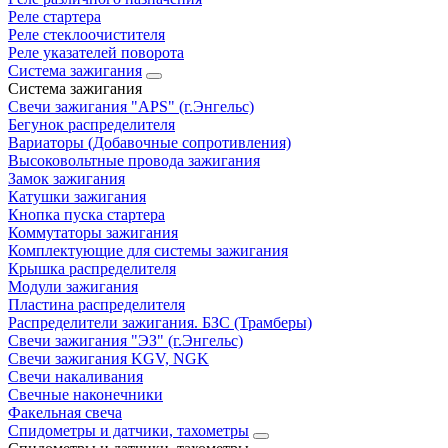
Реле стартера
Реле стеклоочистителя
Реле указателей поворота
Система зажигания
Система зажигания
Свечи зажигания "APS" (г.Энгельс)
Бегунок распределителя
Вариаторы (Добавочные сопротивления)
Высоковольтные провода зажигания
Замок зажигания
Катушки зажигания
Кнопка пуска стартера
Коммутаторы зажигания
Комплектующие для системы зажигания
Крышка распределителя
Модули зажигания
Пластина распределителя
Распределители зажигания. БЗС (Трамберы)
Свечи зажигания "ЭЗ" (г.Энгельс)
Свечи зажигания KGV, NGK
Свечи накаливания
Свечные наконечники
Факельная свеча
Спидометры и датчики, тахометры