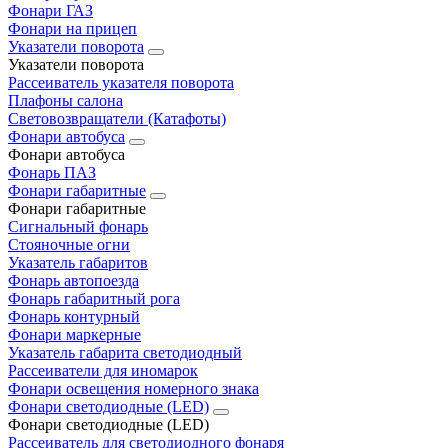
Фонари ГАЗ
Фонари на прицеп
Указатели поворота
Указатели поворота
Рассеиватель указателя поворота
Плафоны салона
Световозвращатели (Катафоты)
Фонари автобуса
Фонари автобуса
Фонарь ПАЗ
Фонари габаритные
Фонари габаритные
Сигнальный фонарь
Стояночные огни
Указатель габаритов
Фонарь автопоезда
Фонарь габаритный рога
Фонарь контурный
Фонари маркерные
Указатель габарита светодиодный
Рассеиватели для иномарок
Фонари освещения номерного знака
Фонари светодиодные (LED)
Фонари светодиодные (LED)
Рассеиватель для светодиодного фонаря