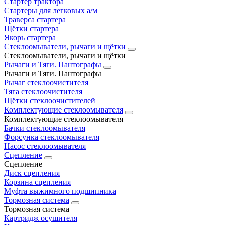
Стартер трактора
Стартеры для легковых а/м
Траверса стартера
Щётки стартера
Якорь стартера
Стеклоомыватели, рычаги и щётки
Стеклоомыватели, рычаги и щётки
Рычаги и Тяги. Пантографы
Рычаги и Тяги. Пантографы
Рычаг стеклоочистителя
Тяга стеклоочистителя
Щётки стеклоочистителей
Комплектующие стеклоомывателя
Комплектующие стеклоомывателя
Бачки стеклоомывателя
Форсунка стеклоомывателя
Насос стеклоомывателя
Сцепление
Сцепление
Диск сцепления
Корзина сцепления
Муфта выжимного подшипника
Тормозная система
Тормозная система
Картридж осушителя