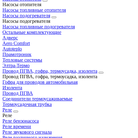
Насосы отопителя
Насосы топливные отопителя
Насосы подогревателя
Насосы подогревателя
Насосы топливные подогревателя
Остальные комплектующие
Адверс
Aero Comfort
Autoteplo
Прамотроник
Тепловые системы
Элтра-Термо
Провод ПГВА, гофра, термоусадка, изолента
Провод ПГВА, гофра, термоусадка, изолента
Гофра для проводов автомобильная
Изолента
Провод ПГВА
Соединители термоусаживаемые
Термоусадочная трубка
Реле
Реле
Реле бензонасоса
Реле времени
Реле звукового сигнала
Реле различного назначения