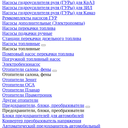
Насосы гидроусилителя руля (ГУРы) для КрАЗ
Насосы гидроусилителя руля (ГУРы) для ЗИЛ
Насосы гидроусилителя руля (ГУРы) для Камаз
Ремкомплекты насосов ГУР
Насосы дополнительные (Электропомпы)
Насосы перекачки топлива
Насосы подкачки ручные
Станции перекачки дизельного топлива
Насосы топливные
Насосы топливные
Помповый насос перекачки топлива
Погружной топливный насос
Электробензонасос
Отопители салона, фены
Отопители салона, фены
Отопители Зенит
Отопители ОСА
Отопители Планар
Отопители Прамотроник
Другие отопители
Предохранители, блоки, преобразователи
Предохранители, блоки, преобразователи
Блоки предохранителей для автомобилей
Конвертер преобразователь напряжения
Автоматический предохранитель автомобильный