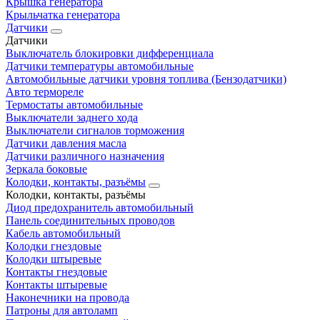
Крышка генератора
Крыльчатка генератора
Датчики
Датчики
Выключатель блокировки дифференциала
Датчики температуры автомобильные
Автомобильные датчики уровня топлива (Бензодатчики)
Авто термореле
Термостаты автомобильные
Выключатели заднего хода
Выключатели сигналов торможения
Датчики давления масла
Датчики различного назначения
Зеркала боковые
Колодки, контакты, разъёмы
Колодки, контакты, разъёмы
Диод предохранитель автомобильный
Панель соединительных проводов
Кабель автомобильный
Колодки гнездовые
Колодки штыревые
Контакты гнездовые
Контакты штыревые
Наконечники на провода
Патроны для автоламп