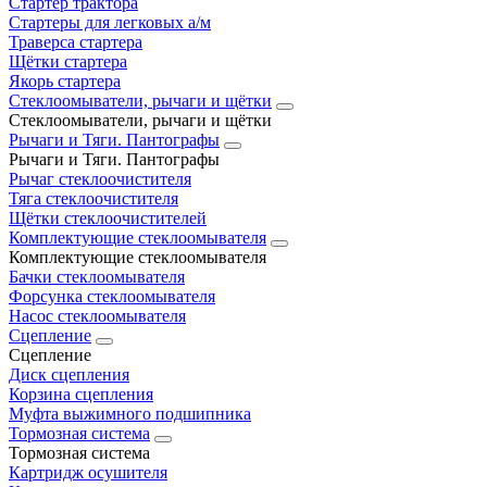
Стартер трактора
Стартеры для легковых а/м
Траверса стартера
Щётки стартера
Якорь стартера
Стеклоомыватели, рычаги и щётки
Стеклоомыватели, рычаги и щётки
Рычаги и Тяги. Пантографы
Рычаги и Тяги. Пантографы
Рычаг стеклоочистителя
Тяга стеклоочистителя
Щётки стеклоочистителей
Комплектующие стеклоомывателя
Комплектующие стеклоомывателя
Бачки стеклоомывателя
Форсунка стеклоомывателя
Насос стеклоомывателя
Сцепление
Сцепление
Диск сцепления
Корзина сцепления
Муфта выжимного подшипника
Тормозная система
Тормозная система
Картридж осушителя