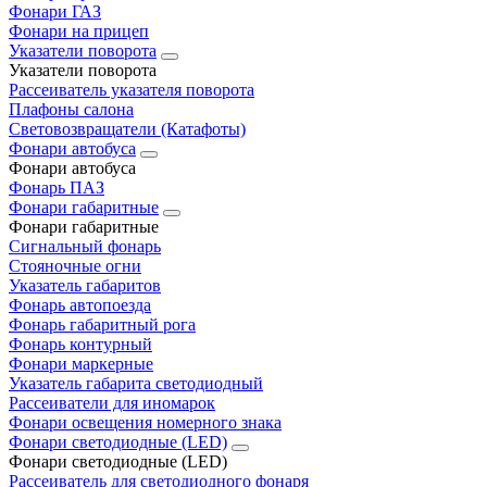
Фонари ГАЗ
Фонари на прицеп
Указатели поворота
Указатели поворота
Рассеиватель указателя поворота
Плафоны салона
Световозвращатели (Катафоты)
Фонари автобуса
Фонари автобуса
Фонарь ПАЗ
Фонари габаритные
Фонари габаритные
Сигнальный фонарь
Стояночные огни
Указатель габаритов
Фонарь автопоезда
Фонарь габаритный рога
Фонарь контурный
Фонари маркерные
Указатель габарита светодиодный
Рассеиватели для иномарок
Фонари освещения номерного знака
Фонари светодиодные (LED)
Фонари светодиодные (LED)
Рассеиватель для светодиодного фонаря