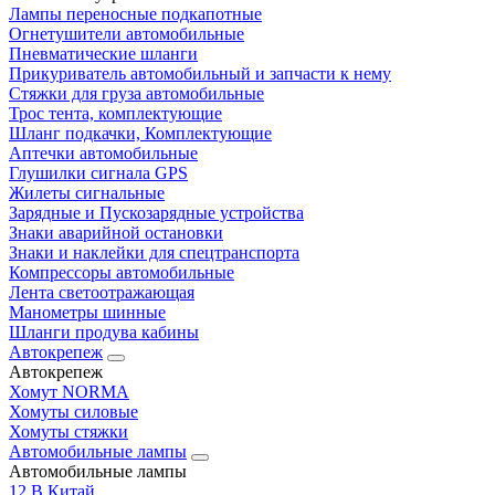
Лампы переносные подкапотные
Огнетушители автомобильные
Пневматические шланги
Прикуриватель автомобильный и запчасти к нему
Стяжки для груза автомобильные
Трос тента, комплектующие
Шланг подкачки, Комплектующие
Аптечки автомобильные
Глушилки сигнала GPS
Жилеты сигнальные
Зарядные и Пускозарядные устройства
Знаки аварийной остановки
Знаки и наклейки для спецтранспорта
Компрессоры автомобильные
Лента светоотражающая
Манометры шинные
Шланги продува кабины
Автокрепеж
Автокрепеж
Хомут NORMA
Хомуты силовые
Хомуты стяжки
Автомобильные лампы
Автомобильные лампы
12 В Китай