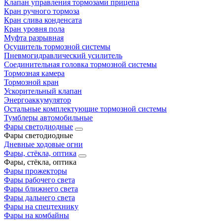
Клапан управления тормозами прицепа
Кран ручного тормоза
Кран слива конденсата
Кран уровня пола
Муфта разрывная
Осушитель тормозной системы
Пневмогидравлический усилитель
Соединительная головка тормозной системы
Тормозная камера
Тормозной кран
Ускорительный клапан
Энергоаккумулятор
Остальные комплектующие тормозной системы
Тумблеры автомобильные
Фары светодиодные
Фары светодиодные
Дневные ходовые огни
Фары, стёкла, оптика
Фары, стёкла, оптика
Фары прожекторы
Фары рабочего света
Фары ближнего света
Фары дальнего света
Фары на спецтехнику
Фары на комбайны