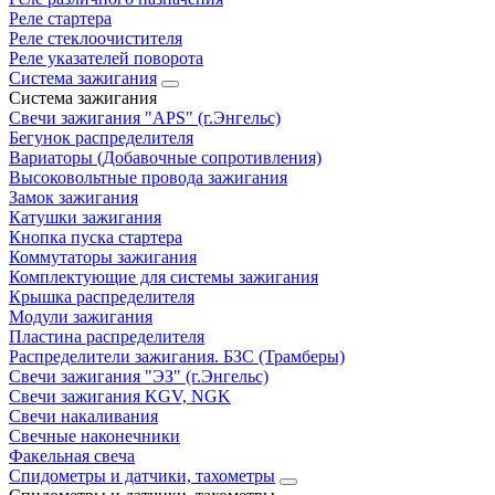
Реле стартера
Реле стеклоочистителя
Реле указателей поворота
Система зажигания
Система зажигания
Свечи зажигания "APS" (г.Энгельс)
Бегунок распределителя
Вариаторы (Добавочные сопротивления)
Высоковольтные провода зажигания
Замок зажигания
Катушки зажигания
Кнопка пуска стартера
Коммутаторы зажигания
Комплектующие для системы зажигания
Крышка распределителя
Модули зажигания
Пластина распределителя
Распределители зажигания. БЗС (Трамберы)
Свечи зажигания "ЭЗ" (г.Энгельс)
Свечи зажигания KGV, NGK
Свечи накаливания
Свечные наконечники
Факельная свеча
Спидометры и датчики, тахометры