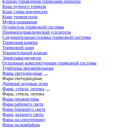
Клапан управления тормозами прицепа
Кран ручного тормоза
Кран слива конденсата
Кран уровня пола
Муфта разрывная
Осушитель тормозной системы
Пневмогидравлический усилитель
Соединительная головка тормозной системы
Тормозная камера
Тормозной кран
Ускорительный клапан
Энергоаккумулятор
Остальные комплектующие тормозной системы
Тумблеры автомобильные
Фары светодиодные
Фары светодиодные
Дневные ходовые огни
Фары, стёкла, оптика
Фары, стёкла, оптика
Фары прожекторы
Фары рабочего света
Фары ближнего света
Фары дальнего света
Фары на спецтехнику
Фары на комбайны