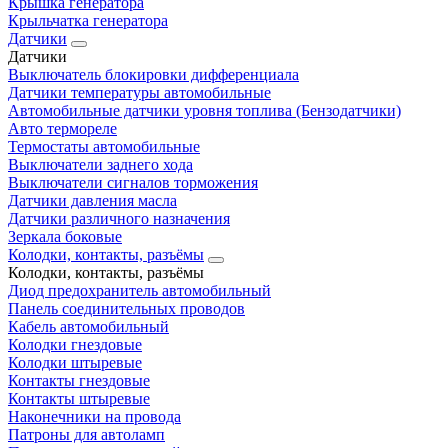
Крышка генератора
Крыльчатка генератора
Датчики
Датчики
Выключатель блокировки дифференциала
Датчики температуры автомобильные
Автомобильные датчики уровня топлива (Бензодатчики)
Авто термореле
Термостаты автомобильные
Выключатели заднего хода
Выключатели сигналов торможения
Датчики давления масла
Датчики различного назначения
Зеркала боковые
Колодки, контакты, разъёмы
Колодки, контакты, разъёмы
Диод предохранитель автомобильный
Панель соединительных проводов
Кабель автомобильный
Колодки гнездовые
Колодки штыревые
Контакты гнездовые
Контакты штыревые
Наконечники на провода
Патроны для автоламп