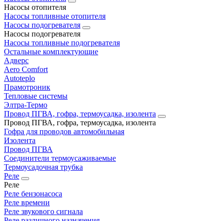
Насосы отопителя
Насосы топливные отопителя
Насосы подогревателя
Насосы подогревателя
Насосы топливные подогревателя
Остальные комплектующие
Адверс
Aero Comfort
Autoteplo
Прамотроник
Тепловые системы
Элтра-Термо
Провод ПГВА, гофра, термоусадка, изолента
Провод ПГВА, гофра, термоусадка, изолента
Гофра для проводов автомобильная
Изолента
Провод ПГВА
Соединители термоусаживаемые
Термоусадочная трубка
Реле
Реле
Реле бензонасоса
Реле времени
Реле звукового сигнала
Реле различного назначения