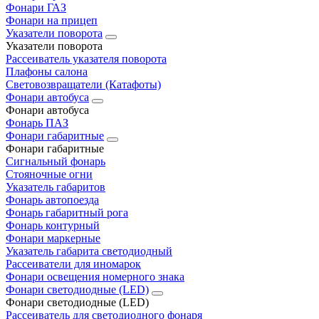
Фонари ГАЗ
Фонари на прицеп
Указатели поворота
Указатели поворота
Рассеиватель указателя поворота
Плафоны салона
Световозвращатели (Катафоты)
Фонари автобуса
Фонари автобуса
Фонарь ПАЗ
Фонари габаритные
Фонари габаритные
Сигнальный фонарь
Стояночные огни
Указатель габаритов
Фонарь автопоезда
Фонарь габаритный рога
Фонарь контурный
Фонари маркерные
Указатель габарита светодиодный
Рассеиватели для иномарок
Фонари освещения номерного знака
Фонари светодиодные (LED)
Фонари светодиодные (LED)
Рассеиватель для светодиодного фонаря