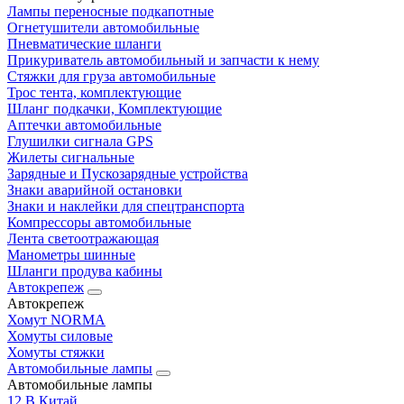
Лампы переносные подкапотные
Огнетушители автомобильные
Пневматические шланги
Прикуриватель автомобильный и запчасти к нему
Стяжки для груза автомобильные
Трос тента, комплектующие
Шланг подкачки, Комплектующие
Аптечки автомобильные
Глушилки сигнала GPS
Жилеты сигнальные
Зарядные и Пускозарядные устройства
Знаки аварийной остановки
Знаки и наклейки для спецтранспорта
Компрессоры автомобильные
Лента светоотражающая
Манометры шинные
Шланги продува кабины
Автокрепеж
Автокрепеж
Хомут NORMA
Хомуты силовые
Хомуты стяжки
Автомобильные лампы
Автомобильные лампы
12 В Китай