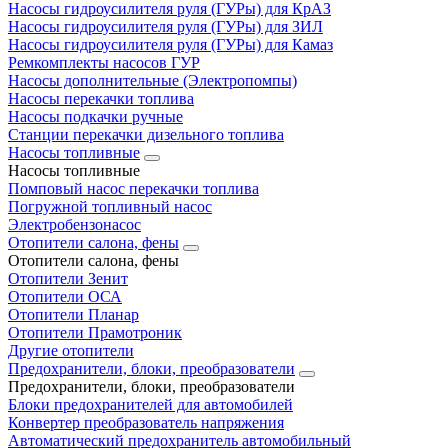
Насосы гидроусилителя руля (ГУРы) для КрАЗ
Насосы гидроусилителя руля (ГУРы) для ЗИЛ
Насосы гидроусилителя руля (ГУРы) для Камаз
Ремкомплекты насосов ГУР
Насосы дополнительные (Электропомпы)
Насосы перекачки топлива
Насосы подкачки ручные
Станции перекачки дизельного топлива
Насосы топливные
Насосы топливные
Помповый насос перекачки топлива
Погружной топливный насос
Электробензонасос
Отопители салона, фены
Отопители салона, фены
Отопители Зенит
Отопители ОСА
Отопители Планар
Отопители Прамотроник
Другие отопители
Предохранители, блоки, преобразователи
Предохранители, блоки, преобразователи
Блоки предохранителей для автомобилей
Конвертер преобразователь напряжения
Автоматический предохранитель автомобильный