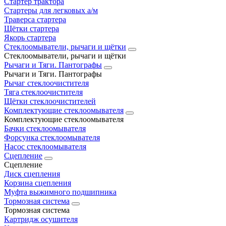
Стартер трактора
Стартеры для легковых а/м
Траверса стартера
Щётки стартера
Якорь стартера
Стеклоомыватели, рычаги и щётки
Стеклоомыватели, рычаги и щётки
Рычаги и Тяги. Пантографы
Рычаги и Тяги. Пантографы
Рычаг стеклоочистителя
Тяга стеклоочистителя
Щётки стеклоочистителей
Комплектующие стеклоомывателя
Комплектующие стеклоомывателя
Бачки стеклоомывателя
Форсунка стеклоомывателя
Насос стеклоомывателя
Сцепление
Сцепление
Диск сцепления
Корзина сцепления
Муфта выжимного подшипника
Тормозная система
Тормозная система
Картридж осушителя