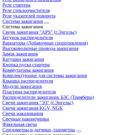
Реле стартера
Реле стеклоочистителя
Реле указателей поворота
Система зажигания
Система зажигания
Свечи зажигания "APS" (г.Энгельс)
Бегунок распределителя
Вариаторы (Добавочные сопротивления)
Высоковольтные провода зажигания
Замок зажигания
Катушки зажигания
Кнопка пуска стартера
Коммутаторы зажигания
Комплектующие для системы зажигания
Крышка распределителя
Модули зажигания
Пластина распределителя
Распределители зажигания. БЗС (Трамберы)
Свечи зажигания "ЭЗ" (г.Энгельс)
Свечи зажигания KGV, NGK
Свечи накаливания
Свечные наконечники
Факельная свеча
Спидометры и датчики, тахометры