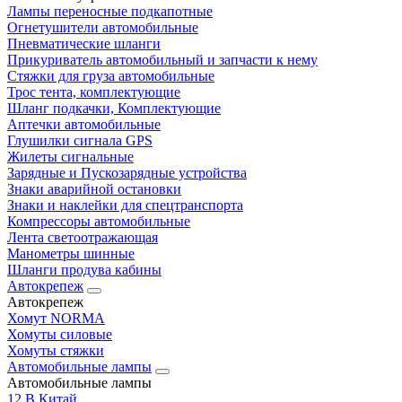
Лампы переносные подкапотные
Огнетушители автомобильные
Пневматические шланги
Прикуриватель автомобильный и запчасти к нему
Стяжки для груза автомобильные
Трос тента, комплектующие
Шланг подкачки, Комплектующие
Аптечки автомобильные
Глушилки сигнала GPS
Жилеты сигнальные
Зарядные и Пускозарядные устройства
Знаки аварийной остановки
Знаки и наклейки для спецтранспорта
Компрессоры автомобильные
Лента светоотражающая
Манометры шинные
Шланги продува кабины
Автокрепеж
Автокрепеж
Хомут NORMA
Хомуты силовые
Хомуты стяжки
Автомобильные лампы
Автомобильные лампы
12 В Китай