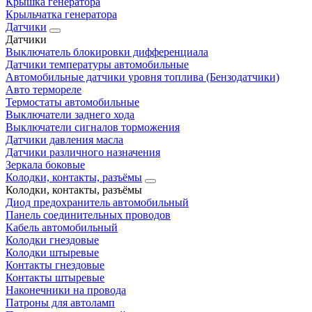
Крышка генератора
Крыльчатка генератора
Датчики
Датчики
Выключатель блокировки дифференциала
Датчики температуры автомобильные
Автомобильные датчики уровня топлива (Бензодатчики)
Авто термореле
Термостаты автомобильные
Выключатели заднего хода
Выключатели сигналов торможения
Датчики давления масла
Датчики различного назначения
Зеркала боковые
Колодки, контакты, разъёмы
Колодки, контакты, разъёмы
Диод предохранитель автомобильный
Панель соединительных проводов
Кабель автомобильный
Колодки гнездовые
Колодки штыревые
Контакты гнездовые
Контакты штыревые
Наконечники на провода
Патроны для автоламп