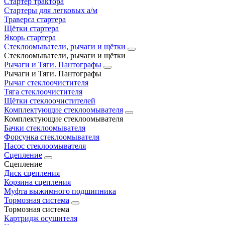
Стартер трактора
Стартеры для легковых а/м
Траверса стартера
Щётки стартера
Якорь стартера
Стеклоомыватели, рычаги и щётки
Стеклоомыватели, рычаги и щётки
Рычаги и Тяги. Пантографы
Рычаги и Тяги. Пантографы
Рычаг стеклоочистителя
Тяга стеклоочистителя
Щётки стеклоочистителей
Комплектующие стеклоомывателя
Комплектующие стеклоомывателя
Бачки стеклоомывателя
Форсунка стеклоомывателя
Насос стеклоомывателя
Сцепление
Сцепление
Диск сцепления
Корзина сцепления
Муфта выжимного подшипника
Тормозная система
Тормозная система
Картридж осушителя