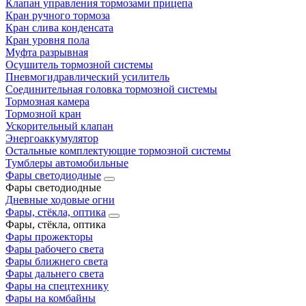
Клапан управления тормозами прицепа
Кран ручного тормоза
Кран слива конденсата
Кран уровня пола
Муфта разрывная
Осушитель тормозной системы
Пневмогидравлический усилитель
Соединительная головка тормозной системы
Тормозная камера
Тормозной кран
Ускорительный клапан
Энергоаккумулятор
Остальные комплектующие тормозной системы
Тумблеры автомобильные
Фары светодиодные
Фары светодиодные
Дневные ходовые огни
Фары, стёкла, оптика
Фары, стёкла, оптика
Фары прожекторы
Фары рабочего света
Фары ближнего света
Фары дальнего света
Фары на спецтехнику
Фары на комбайны