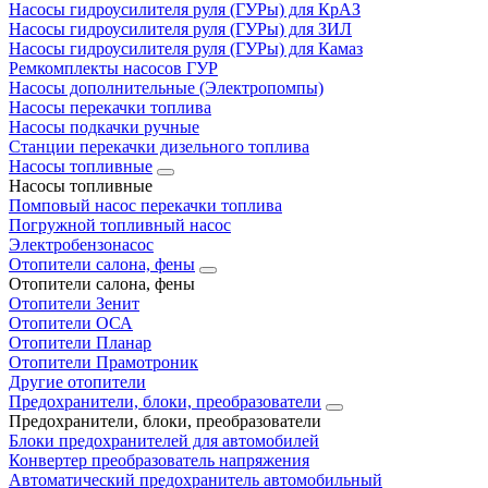
Насосы гидроусилителя руля (ГУРы) для КрАЗ
Насосы гидроусилителя руля (ГУРы) для ЗИЛ
Насосы гидроусилителя руля (ГУРы) для Камаз
Ремкомплекты насосов ГУР
Насосы дополнительные (Электропомпы)
Насосы перекачки топлива
Насосы подкачки ручные
Станции перекачки дизельного топлива
Насосы топливные
Насосы топливные
Помповый насос перекачки топлива
Погружной топливный насос
Электробензонасос
Отопители салона, фены
Отопители салона, фены
Отопители Зенит
Отопители ОСА
Отопители Планар
Отопители Прамотроник
Другие отопители
Предохранители, блоки, преобразователи
Предохранители, блоки, преобразователи
Блоки предохранителей для автомобилей
Конвертер преобразователь напряжения
Автоматический предохранитель автомобильный