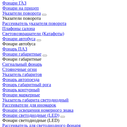
Фонари ГАЗ
Фонари на прицеп
Указатели поворота
Указатели поворота
Рассеиватель указателя поворота
Плафоны салона
Световозвращатели (Катафоты)
Фонари автобуса
Фонари автобуса
Фонарь ПАЗ
Фонари габаритные
Фонари габаритные
Сигнальный фонарь
Стояночные огни
Указатель габаритов
Фонарь автопоезда
Фонарь габаритный рога
Фонарь контурный
Фонари маркерные
Указатель габарита светодиодный
Рассеиватели для иномарок
Фонари освещения номерного знака
Фонари светодиодные (LED)
Фонари светодиодные (LED)
Рассеиватель для светодиодного фонаря