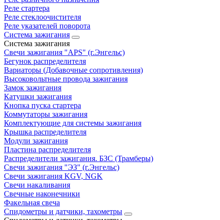
Реле стартера
Реле стеклоочистителя
Реле указателей поворота
Система зажигания
Система зажигания
Свечи зажигания "APS" (г.Энгельс)
Бегунок распределителя
Вариаторы (Добавочные сопротивления)
Высоковольтные провода зажигания
Замок зажигания
Катушки зажигания
Кнопка пуска стартера
Коммутаторы зажигания
Комплектующие для системы зажигания
Крышка распределителя
Модули зажигания
Пластина распределителя
Распределители зажигания. БЗС (Трамберы)
Свечи зажигания "ЭЗ" (г.Энгельс)
Свечи зажигания KGV, NGK
Свечи накаливания
Свечные наконечники
Факельная свеча
Спидометры и датчики, тахометры