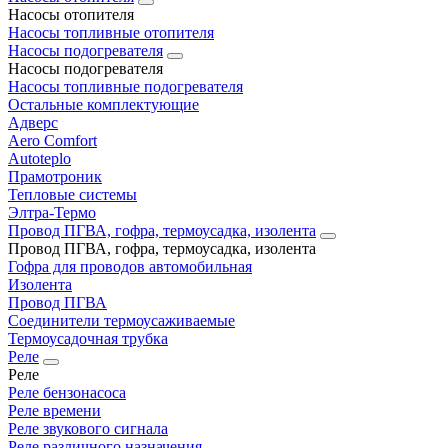
Насосы отопителя
Насосы топливные отопителя
Насосы подогревателя
Насосы подогревателя
Насосы топливные подогревателя
Остальные комплектующие
Адверс
Aero Comfort
Autoteplo
Прамотроник
Тепловые системы
Элтра-Термо
Провод ПГВА, гофра, термоусадка, изолента
Провод ПГВА, гофра, термоусадка, изолента
Гофра для проводов автомобильная
Изолента
Провод ПГВА
Соединители термоусаживаемые
Термоусадочная трубка
Реле
Реле
Реле бензонасоса
Реле времени
Реле звукового сигнала
Реле различного назначения