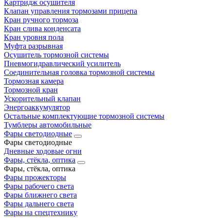
Картридж осушителя
Клапан управления тормозами прицепа
Кран ручного тормоза
Кран слива конденсата
Кран уровня пола
Муфта разрывная
Осушитель тормозной системы
Пневмогидравлический усилитель
Соединительная головка тормозной системы
Тормозная камера
Тормозной кран
Ускорительный клапан
Энергоаккумулятор
Остальные комплектующие тормозной системы
Тумблеры автомобильные
Фары светодиодные
Фары светодиодные
Дневные ходовые огни
Фары, стёкла, оптика
Фары, стёкла, оптика
Фары прожекторы
Фары рабочего света
Фары ближнего света
Фары дальнего света
Фары на спецтехнику