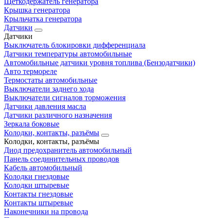
Щеткодержатель генератора
Крышка генератора
Крыльчатка генератора
Датчики
Датчики
Выключатель блокировки дифференциала
Датчики температуры автомобильные
Автомобильные датчики уровня топлива (Бензодатчики)
Авто термореле
Термостаты автомобильные
Выключатели заднего хода
Выключатели сигналов торможения
Датчики давления масла
Датчики различного назначения
Зеркала боковые
Колодки, контакты, разъёмы
Колодки, контакты, разъёмы
Диод предохранитель автомобильный
Панель соединительных проводов
Кабель автомобильный
Колодки гнездовые
Колодки штыревые
Контакты гнездовые
Контакты штыревые
Наконечники на провода