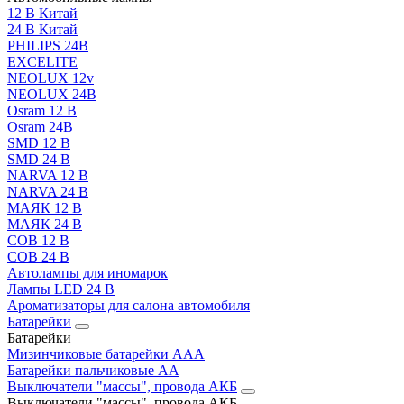
12 В Китай
24 В Китай
PHILIPS 24В
EXCELITE
NEOLUX 12v
NEOLUX 24В
Osram 12 В
Osram 24В
SMD 12 В
SMD 24 В
NARVA 12 В
NARVA 24 В
МАЯК 12 В
МАЯК 24 В
COB 12 В
COB 24 В
Автолампы для иномарок
Лампы LED 24 B
Ароматизаторы для салона автомобиля
Батарейки
Батарейки
Мизинчиковые батарейки AAA
Батарейки пальчиковые АА
Выключатели "массы", провода АКБ
Выключатели "массы", провода АКБ