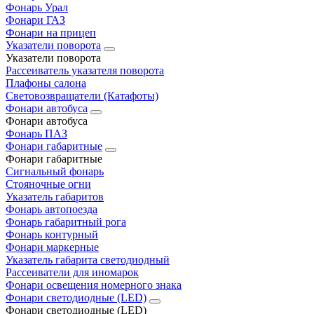
Фонарь Урал
Фонари ГАЗ
Фонари на прицеп
Указатели поворота
Указатели поворота
Рассеиватель указателя поворота
Плафоны салона
Световозвращатели (Катафоты)
Фонари автобуса
Фонари автобуса
Фонарь ПАЗ
Фонари габаритные
Фонари габаритные
Сигнальный фонарь
Стояночные огни
Указатель габаритов
Фонарь автопоезда
Фонарь габаритный рога
Фонарь контурный
Фонари маркерные
Указатель габарита светодиодный
Рассеиватели для иномарок
Фонари освещения номерного знака
Фонари светодиодные (LED)
Фонари светодиодные (LED)