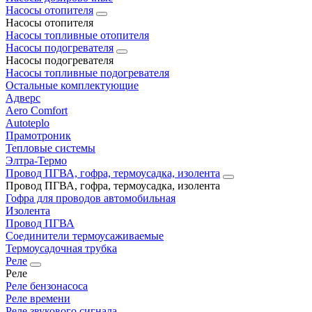
Насосы отопителя
Насосы отопителя
Насосы топливные отопителя
Насосы подогревателя
Насосы подогревателя
Насосы топливные подогревателя
Остальные комплектующие
Адверс
Aero Comfort
Autoteplo
Прамотроник
Тепловые системы
Элтра-Термо
Провод ПГВА, гофра, термоусадка, изолента
Провод ПГВА, гофра, термоусадка, изолента
Гофра для проводов автомобильная
Изолента
Провод ПГВА
Соединители термоусаживаемые
Термоусадочная трубка
Реле
Реле
Реле бензонасоса
Реле времени
Реле звукового сигнала