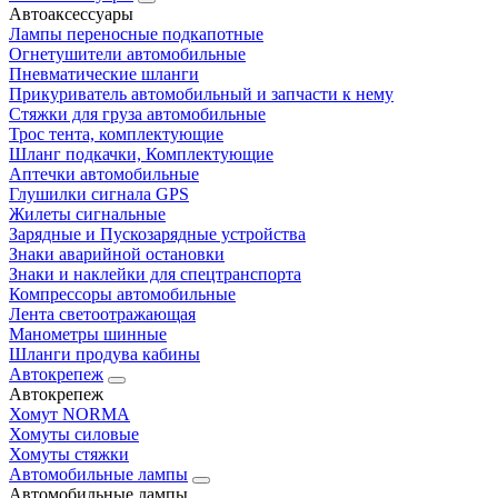
Автоаксессуары
Лампы переносные подкапотные
Огнетушители автомобильные
Пневматические шланги
Прикуриватель автомобильный и запчасти к нему
Стяжки для груза автомобильные
Трос тента, комплектующие
Шланг подкачки, Комплектующие
Аптечки автомобильные
Глушилки сигнала GPS
Жилеты сигнальные
Зарядные и Пускозарядные устройства
Знаки аварийной остановки
Знаки и наклейки для спецтранспорта
Компрессоры автомобильные
Лента светоотражающая
Манометры шинные
Шланги продува кабины
Автокрепеж
Автокрепеж
Хомут NORMA
Хомуты силовые
Хомуты стяжки
Автомобильные лампы
Автомобильные лампы