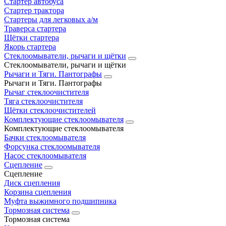
Стартер автобуса
Стартер трактора
Стартеры для легковых а/м
Траверса стартера
Щётки стартера
Якорь стартера
Стеклоомыватели, рычаги и щётки
Стеклоомыватели, рычаги и щётки
Рычаги и Тяги. Пантографы
Рычаги и Тяги. Пантографы
Рычаг стеклоочистителя
Тяга стеклоочистителя
Щётки стеклоочистителей
Комплектующие стеклоомывателя
Комплектующие стеклоомывателя
Бачки стеклоомывателя
Форсунка стеклоомывателя
Насос стеклоомывателя
Сцепление
Сцепление
Диск сцепления
Корзина сцепления
Муфта выжимного подшипника
Тормозная система
Тормозная система