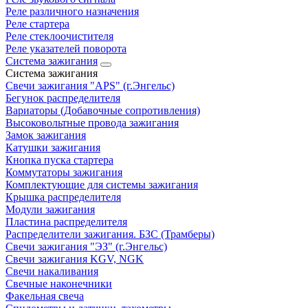
Реле различного назначения
Реле стартера
Реле стеклоочистителя
Реле указателей поворота
Система зажигания
Система зажигания
Свечи зажигания "APS" (г.Энгельс)
Бегунок распределителя
Вариаторы (Добавочные сопротивления)
Высоковольтные провода зажигания
Замок зажигания
Катушки зажигания
Кнопка пуска стартера
Коммутаторы зажигания
Комплектующие для системы зажигания
Крышка распределителя
Модули зажигания
Пластина распределителя
Распределители зажигания. БЗС (Трамберы)
Свечи зажигания "ЭЗ" (г.Энгельс)
Свечи зажигания KGV, NGK
Свечи накаливания
Свечные наконечники
Факельная свеча