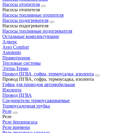
Насосы отопителя
Насосы отопителя
Насосы топливные отопителя
Насосы подогревателя
Насосы подогревателя
Насосы топливные подогревателя
Остальные комплектующие
Адверс
Aero Comfort
Autoteplo
Прамотроник
Тепловые системы
Элтра-Термо
Провод ПГВА, гофра, термоусадка, изолента
Провод ПГВА, гофра, термоусадка, изолента
Гофра для проводов автомобильная
Изолента
Провод ПГВА
Соединители термоусаживаемые
Термоусадочная трубка
Реле
Реле
Реле бензонасоса
Реле времени
Реле звукового сигнала