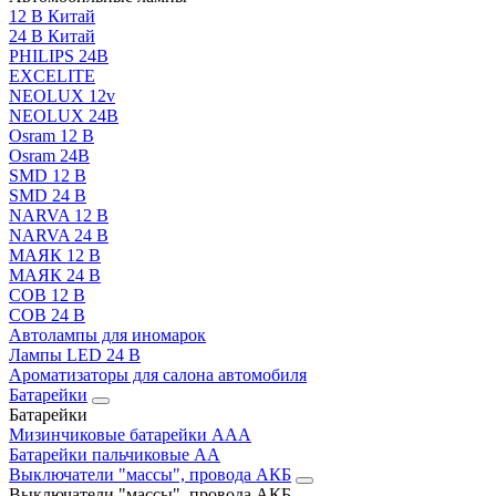
12 В Китай
24 В Китай
PHILIPS 24В
EXCELITE
NEOLUX 12v
NEOLUX 24В
Osram 12 В
Osram 24В
SMD 12 В
SMD 24 В
NARVA 12 В
NARVA 24 В
МАЯК 12 В
МАЯК 24 В
COB 12 В
COB 24 В
Автолампы для иномарок
Лампы LED 24 B
Ароматизаторы для салона автомобиля
Батарейки
Батарейки
Мизинчиковые батарейки AAA
Батарейки пальчиковые АА
Выключатели "массы", провода АКБ
Выключатели "массы", провода АКБ