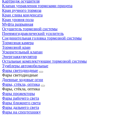
Картридж осушителя
Клапан управления тормозами прицепа
Кран ручного тормоза
Кран слива конденсата
Кран уровня пола
Муфта разрывная
Осушитель тормозной системы
Пневмогидравлический усилитель
Соединительная головка тормозной системы
Тормозная камера
Тормозной кран
Ускорительный клапан
Энергоаккумулятор
Остальные комплектующие тормозной системы
Тумблеры автомобильные
Фары светодиодные
Фары светодиодные
Дневные ходовые огни
Фары, стёкла, оптика
Фары, стёкла, оптика
Фары прожекторы
Фары рабочего света
Фары ближнего света
Фары дальнего света
Фары на спецтехнику