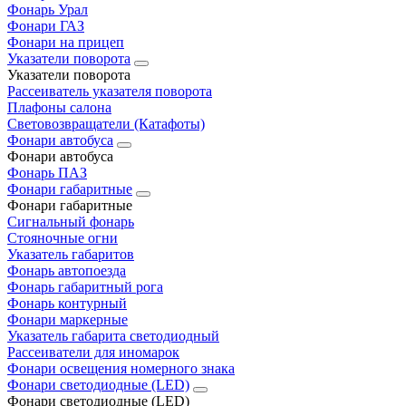
Фонарь Урал
Фонари ГАЗ
Фонари на прицеп
Указатели поворота
Указатели поворота
Рассеиватель указателя поворота
Плафоны салона
Световозвращатели (Катафоты)
Фонари автобуса
Фонари автобуса
Фонарь ПАЗ
Фонари габаритные
Фонари габаритные
Сигнальный фонарь
Стояночные огни
Указатель габаритов
Фонарь автопоезда
Фонарь габаритный рога
Фонарь контурный
Фонари маркерные
Указатель габарита светодиодный
Рассеиватели для иномарок
Фонари освещения номерного знака
Фонари светодиодные (LED)
Фонари светодиодные (LED)