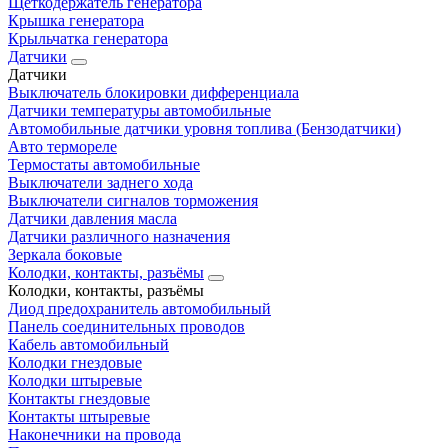
Щеткодержатель генератора
Крышка генератора
Крыльчатка генератора
Датчики
Датчики
Выключатель блокировки дифференциала
Датчики температуры автомобильные
Автомобильные датчики уровня топлива (Бензодатчики)
Авто термореле
Термостаты автомобильные
Выключатели заднего хода
Выключатели сигналов торможения
Датчики давления масла
Датчики различного назначения
Зеркала боковые
Колодки, контакты, разъёмы
Колодки, контакты, разъёмы
Диод предохранитель автомобильный
Панель соединительных проводов
Кабель автомобильный
Колодки гнездовые
Колодки штыревые
Контакты гнездовые
Контакты штыревые
Наконечники на провода