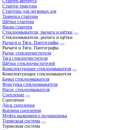
Стартер автобуса
Стартер трактора
Стартеры для легковых а/м
Траверса стартера
Щётки стартера
Якорь стартера
Стеклоомыватели, рычаги и щётки
Стеклоомыватели, рычаги и щётки
Рычаги и Тяги. Пантографы
Рычаги и Тяги. Пантографы
Рычаг стеклоочистителя
Тяга стеклоочистителя
Щётки стеклоочистителей
Комплектующие стеклоомывателя
Комплектующие стеклоомывателя
Бачки стеклоомывателя
Форсунка стеклоомывателя
Насос стеклоомывателя
Сцепление
Сцепление
Диск сцепления
Корзина сцепления
Муфта выжимного подшипника
Тормозная система
Тормозная система