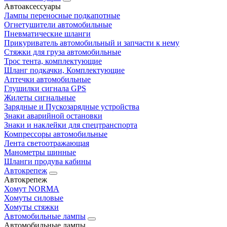
Автоаксессуары
Лампы переносные подкапотные
Огнетушители автомобильные
Пневматические шланги
Прикуриватель автомобильный и запчасти к нему
Стяжки для груза автомобильные
Трос тента, комплектующие
Шланг подкачки, Комплектующие
Аптечки автомобильные
Глушилки сигнала GPS
Жилеты сигнальные
Зарядные и Пускозарядные устройства
Знаки аварийной остановки
Знаки и наклейки для спецтранспорта
Компрессоры автомобильные
Лента светоотражающая
Манометры шинные
Шланги продува кабины
Автокрепеж
Автокрепеж
Хомут NORMA
Хомуты силовые
Хомуты стяжки
Автомобильные лампы
Автомобильные лампы