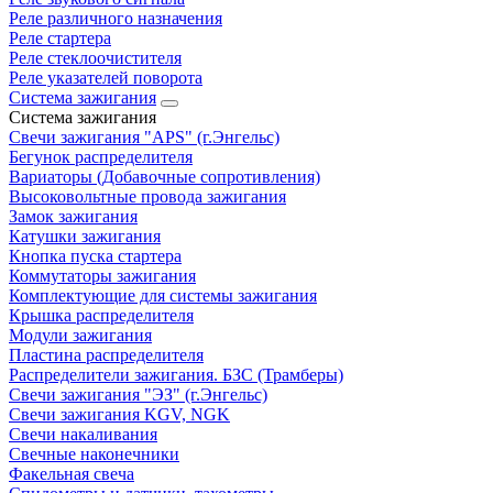
Реле различного назначения
Реле стартера
Реле стеклоочистителя
Реле указателей поворота
Система зажигания
Система зажигания
Свечи зажигания "APS" (г.Энгельс)
Бегунок распределителя
Вариаторы (Добавочные сопротивления)
Высоковольтные провода зажигания
Замок зажигания
Катушки зажигания
Кнопка пуска стартера
Коммутаторы зажигания
Комплектующие для системы зажигания
Крышка распределителя
Модули зажигания
Пластина распределителя
Распределители зажигания. БЗС (Трамберы)
Свечи зажигания "ЭЗ" (г.Энгельс)
Свечи зажигания KGV, NGK
Свечи накаливания
Свечные наконечники
Факельная свеча