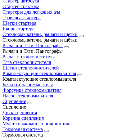
Стартер автобуса
Стартер трактора
Стартеры для легковых а/м
Траверса стартера
Щётки стартера
Якорь стартера
Стеклоомыватели, рычаги и щётки
Стеклоомыватели, рычаги и щётки
Рычаги и Тяги. Пантографы
Рычаги и Тяги. Пантографы
Рычаг стеклоочистителя
Тяга стеклоочистителя
Щётки стеклоочистителей
Комплектующие стеклоомывателя
Комплектующие стеклоомывателя
Бачки стеклоомывателя
Форсунка стеклоомывателя
Насос стеклоомывателя
Сцепление
Сцепление
Диск сцепления
Корзина сцепления
Муфта выжимного подшипника
Тормозная система
Тормозная система