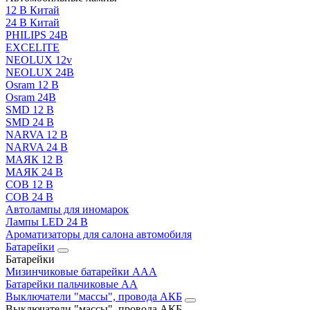
12 В Китай
24 В Китай
PHILIPS 24В
EXCELITE
NEOLUX 12v
NEOLUX 24В
Osram 12 В
Osram 24В
SMD 12 В
SMD 24 В
NARVA 12 В
NARVA 24 В
МАЯК 12 В
МАЯК 24 В
COB 12 В
COB 24 В
Автолампы для иномарок
Лампы LED 24 B
Ароматизаторы для салона автомобиля
Батарейки
Батарейки
Мизинчиковые батарейки AAA
Батарейки пальчиковые АА
Выключатели "массы", провода АКБ
Выключатели "массы", провода АКБ