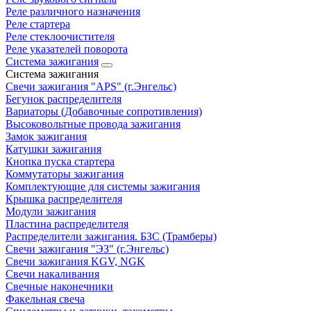
Реле различного назначения
Реле стартера
Реле стеклоочистителя
Реле указателей поворота
Система зажигания
Система зажигания
Свечи зажигания "APS" (г.Энгельс)
Бегунок распределителя
Вариаторы (Добавочные сопротивления)
Высоковольтные провода зажигания
Замок зажигания
Катушки зажигания
Кнопка пуска стартера
Коммутаторы зажигания
Комплектующие для системы зажигания
Крышка распределителя
Модули зажигания
Пластина распределителя
Распределители зажигания. БЗС (Трамберы)
Свечи зажигания "ЭЗ" (г.Энгельс)
Свечи зажигания KGV, NGK
Свечи накаливания
Свечные наконечники
Факельная свеча