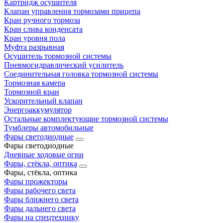
Картридж осушителя
Клапан управления тормозами прицепа
Кран ручного тормоза
Кран слива конденсата
Кран уровня пола
Муфта разрывная
Осушитель тормозной системы
Пневмогидравлический усилитель
Соединительная головка тормозной системы
Тормозная камера
Тормозной кран
Ускорительный клапан
Энергоаккумулятор
Остальные комплектующие тормозной системы
Тумблеры автомобильные
Фары светодиодные
Фары светодиодные
Дневные ходовые огни
Фары, стёкла, оптика
Фары, стёкла, оптика
Фары прожекторы
Фары рабочего света
Фары ближнего света
Фары дальнего света
Фары на спецтехнику