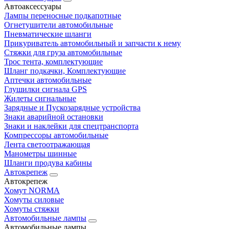
Автоаксессуары
Лампы переносные подкапотные
Огнетушители автомобильные
Пневматические шланги
Прикуриватель автомобильный и запчасти к нему
Стяжки для груза автомобильные
Трос тента, комплектующие
Шланг подкачки, Комплектующие
Аптечки автомобильные
Глушилки сигнала GPS
Жилеты сигнальные
Зарядные и Пускозарядные устройства
Знаки аварийной остановки
Знаки и наклейки для спецтранспорта
Компрессоры автомобильные
Лента светоотражающая
Манометры шинные
Шланги продува кабины
Автокрепеж
Автокрепеж
Хомут NORMA
Хомуты силовые
Хомуты стяжки
Автомобильные лампы
Автомобильные лампы