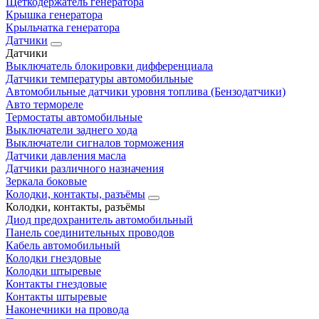
Щеткодержатель генератора
Крышка генератора
Крыльчатка генератора
Датчики
Датчики
Выключатель блокировки дифференциала
Датчики температуры автомобильные
Автомобильные датчики уровня топлива (Бензодатчики)
Авто термореле
Термостаты автомобильные
Выключатели заднего хода
Выключатели сигналов торможения
Датчики давления масла
Датчики различного назначения
Зеркала боковые
Колодки, контакты, разъёмы
Колодки, контакты, разъёмы
Диод предохранитель автомобильный
Панель соединительных проводов
Кабель автомобильный
Колодки гнездовые
Колодки штыревые
Контакты гнездовые
Контакты штыревые
Наконечники на провода