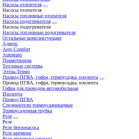
Насосы отопителя
Насосы отопителя
Насосы топливные отопителя
Насосы подогревателя
Насосы подогревателя
Насосы топливные подогревателя
Остальные комплектующие
Адверс
Aero Comfort
Autoteplo
Прамотроник
Тепловые системы
Элтра-Термо
Провод ПГВА, гофра, термоусадка, изолента
Провод ПГВА, гофра, термоусадка, изолента
Гофра для проводов автомобильная
Изолента
Провод ПГВА
Соединители термоусаживаемые
Термоусадочная трубка
Реле
Реле
Реле бензонасоса
Реле времени
Реле звукового сигнала