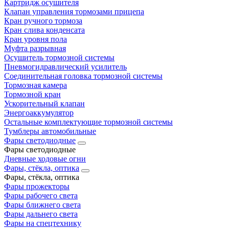
Картридж осушителя
Клапан управления тормозами прицепа
Кран ручного тормоза
Кран слива конденсата
Кран уровня пола
Муфта разрывная
Осушитель тормозной системы
Пневмогидравлический усилитель
Соединительная головка тормозной системы
Тормозная камера
Тормозной кран
Ускорительный клапан
Энергоаккумулятор
Остальные комплектующие тормозной системы
Тумблеры автомобильные
Фары светодиодные
Фары светодиодные
Дневные ходовые огни
Фары, стёкла, оптика
Фары, стёкла, оптика
Фары прожекторы
Фары рабочего света
Фары ближнего света
Фары дальнего света
Фары на спецтехнику