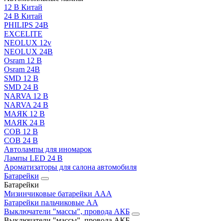
12 В Китай
24 В Китай
PHILIPS 24В
EXCELITE
NEOLUX 12v
NEOLUX 24В
Osram 12 В
Osram 24В
SMD 12 В
SMD 24 В
NARVA 12 В
NARVA 24 В
МАЯК 12 В
МАЯК 24 В
COB 12 В
COB 24 В
Автолампы для иномарок
Лампы LED 24 B
Ароматизаторы для салона автомобиля
Батарейки
Батарейки
Мизинчиковые батарейки AAA
Батарейки пальчиковые АА
Выключатели "массы", провода АКБ
Выключатели "массы", провода АКБ