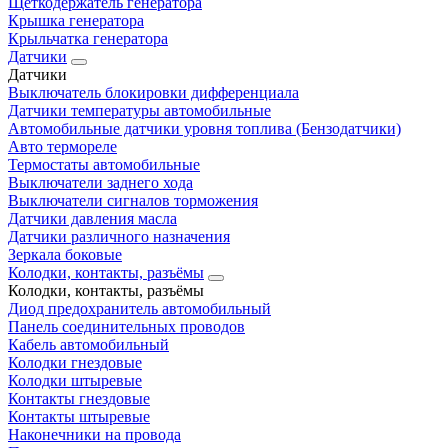
Щеткодержатель генератора
Крышка генератора
Крыльчатка генератора
Датчики
Датчики
Выключатель блокировки дифференциала
Датчики температуры автомобильные
Автомобильные датчики уровня топлива (Бензодатчики)
Авто термореле
Термостаты автомобильные
Выключатели заднего хода
Выключатели сигналов торможения
Датчики давления масла
Датчики различного назначения
Зеркала боковые
Колодки, контакты, разъёмы
Колодки, контакты, разъёмы
Диод предохранитель автомобильный
Панель соединительных проводов
Кабель автомобильный
Колодки гнездовые
Колодки штыревые
Контакты гнездовые
Контакты штыревые
Наконечники на провода