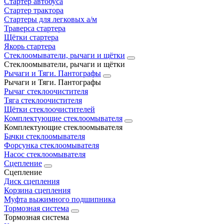
Стартер автобуса
Стартер трактора
Стартеры для легковых а/м
Траверса стартера
Щётки стартера
Якорь стартера
Стеклоомыватели, рычаги и щётки
Стеклоомыватели, рычаги и щётки
Рычаги и Тяги. Пантографы
Рычаги и Тяги. Пантографы
Рычаг стеклоочистителя
Тяга стеклоочистителя
Щётки стеклоочистителей
Комплектующие стеклоомывателя
Комплектующие стеклоомывателя
Бачки стеклоомывателя
Форсунка стеклоомывателя
Насос стеклоомывателя
Сцепление
Сцепление
Диск сцепления
Корзина сцепления
Муфта выжимного подшипника
Тормозная система
Тормозная система