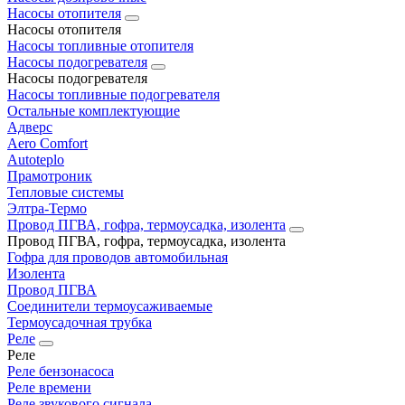
Насосы отопителя
Насосы отопителя
Насосы топливные отопителя
Насосы подогревателя
Насосы подогревателя
Насосы топливные подогревателя
Остальные комплектующие
Адверс
Aero Comfort
Autoteplo
Прамотроник
Тепловые системы
Элтра-Термо
Провод ПГВА, гофра, термоусадка, изолента
Провод ПГВА, гофра, термоусадка, изолента
Гофра для проводов автомобильная
Изолента
Провод ПГВА
Соединители термоусаживаемые
Термоусадочная трубка
Реле
Реле
Реле бензонасоса
Реле времени
Реле звукового сигнала