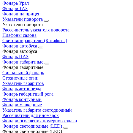
Фонарь Урал
Фонари ГАЗ
Фонари на прицеп
Указатели поворота
Указатели поворота
Рассеиватель указателя поворота
Плафоны салона
Световозвращатели (Катафоты)
Фонари автобуса
Фонари автобуса
Фонарь ПАЗ
Фонари габаритные
Фонари габаритные
Сигнальный фонарь
Стояночные огни
Указатель габаритов
Фонарь автопоезда
Фонарь габаритный рога
Фонарь контурный
Фонари маркерные
Указатель габарита светодиодный
Рассеиватели для иномарок
Фонари освещения номерного знака
Фонари светодиодные (LED)
Фонари светодиодные (LED)