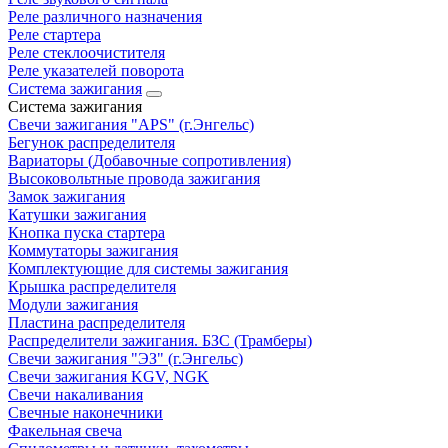
Реле различного назначения
Реле стартера
Реле стеклоочистителя
Реле указателей поворота
Система зажигания
Система зажигания
Свечи зажигания "APS" (г.Энгельс)
Бегунок распределителя
Вариаторы (Добавочные сопротивления)
Высоковольтные провода зажигания
Замок зажигания
Катушки зажигания
Кнопка пуска стартера
Коммутаторы зажигания
Комплектующие для системы зажигания
Крышка распределителя
Модули зажигания
Пластина распределителя
Распределители зажигания. БЗС (Трамберы)
Свечи зажигания "ЭЗ" (г.Энгельс)
Свечи зажигания KGV, NGK
Свечи накаливания
Свечные наконечники
Факельная свеча