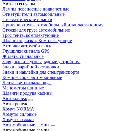
Автоаксессуары
Лампы переносные подкапотные
Огнетушители автомобильные
Пневматические шланги
Прикуриватель автомобильный и запчасти к нему
Стяжки для груза автомобильные
Трос тента, комплектующие
Шланг подкачки, Комплектующие
Аптечки автомобильные
Глушилки сигнала GPS
Жилеты сигнальные
Зарядные и Пускозарядные устройства
Знаки аварийной остановки
Знаки и наклейки для спецтранспорта
Компрессоры автомобильные
Лента светоотражающая
Манометры шинные
Шланги продува кабины
Автокрепеж
Автокрепеж
Хомут NORMA
Хомуты силовые
Хомуты стяжки
Автомобильные лампы
Автомобильные лампы