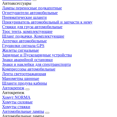
Автоаксессуары
Лампы переносные подкапотные
Огнетушители автомобильные
Пневматические шланги
Прикуриватель автомобильный и запчасти к нему
Стяжки для груза автомобильные
Трос тента, комплектующие
Шланг подкачки, Комплектующие
Аптечки автомобильные
Глушилки сигнала GPS
Жилеты сигнальные
Зарядные и Пускозарядные устройства
Знаки аварийной остановки
Знаки и наклейки для спецтранспорта
Компрессоры автомобильные
Лента светоотражающая
Манометры шинные
Шланги продува кабины
Автокрепеж
Автокрепеж
Хомут NORMA
Хомуты силовые
Хомуты стяжки
Автомобильные лампы
Автомобильные лампы