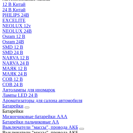
12 В Китай
24 В Китай
PHILIPS 24В
EXCELITE
NEOLUX 12v
NEOLUX 24В
Osram 12 В
Osram 24В
SMD 12 В
SMD 24 В
NARVA 12 В
NARVA 24 В
МАЯК 12 В
МАЯК 24 В
COB 12 В
COB 24 В
Автолампы для иномарок
Лампы LED 24 B
Ароматизаторы для салона автомобиля
Батарейки
Батарейки
Мизинчиковые батарейки AAA
Батарейки пальчиковые АА
Выключатели "массы", провода АКБ
Выключатели "массы", провода АКБ