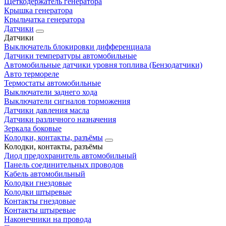
Щеткодержатель генератора
Крышка генератора
Крыльчатка генератора
Датчики
Датчики
Выключатель блокировки дифференциала
Датчики температуры автомобильные
Автомобильные датчики уровня топлива (Бензодатчики)
Авто термореле
Термостаты автомобильные
Выключатели заднего хода
Выключатели сигналов торможения
Датчики давления масла
Датчики различного назначения
Зеркала боковые
Колодки, контакты, разъёмы
Колодки, контакты, разъёмы
Диод предохранитель автомобильный
Панель соединительных проводов
Кабель автомобильный
Колодки гнездовые
Колодки штыревые
Контакты гнездовые
Контакты штыревые
Наконечники на провода