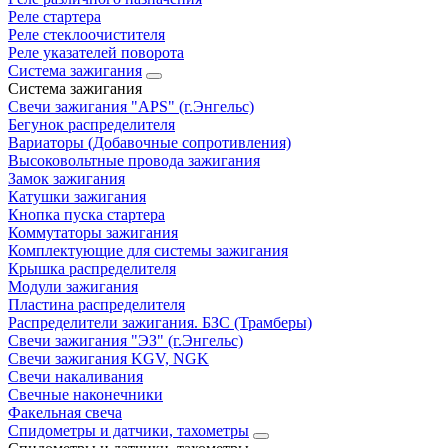
Реле стартера
Реле стеклоочистителя
Реле указателей поворота
Система зажигания
Система зажигания
Свечи зажигания "APS" (г.Энгельс)
Бегунок распределителя
Вариаторы (Добавочные сопротивления)
Высоковольтные провода зажигания
Замок зажигания
Катушки зажигания
Кнопка пуска стартера
Коммутаторы зажигания
Комплектующие для системы зажигания
Крышка распределителя
Модули зажигания
Пластина распределителя
Распределители зажигания. БЗС (Трамберы)
Свечи зажигания "ЭЗ" (г.Энгельс)
Свечи зажигания KGV, NGK
Свечи накаливания
Свечные наконечники
Факельная свеча
Спидометры и датчики, тахометры