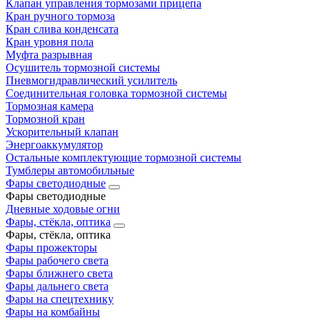
Клапан управления тормозами прицепа
Кран ручного тормоза
Кран слива конденсата
Кран уровня пола
Муфта разрывная
Осушитель тормозной системы
Пневмогидравлический усилитель
Соединительная головка тормозной системы
Тормозная камера
Тормозной кран
Ускорительный клапан
Энергоаккумулятор
Остальные комплектующие тормозной системы
Тумблеры автомобильные
Фары светодиодные
Фары светодиодные
Дневные ходовые огни
Фары, стёкла, оптика
Фары, стёкла, оптика
Фары прожекторы
Фары рабочего света
Фары ближнего света
Фары дальнего света
Фары на спецтехнику
Фары на комбайны