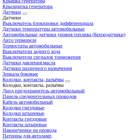
Крышка генератора
Крыльчатка генератора
Датчики
Датчики
Выключатель блокировки дифференциала
Датчики температуры автомобильные
Автомобильные датчики уровня топлива (Бензодатчики)
Авто термореле
Термостаты автомобильные
Выключатели заднего хода
Выключатели сигналов торможения
Датчики давления масла
Датчики различного назначения
Зеркала боковые
Колодки, контакты, разъёмы
Колодки, контакты, разъёмы
Диод предохранитель автомобильный
Панель соединительных проводов
Кабель автомобильный
Колодки гнездовые
Колодки штыревые
Контакты гнездовые
Контакты штыревые
Наконечники на провода
Патроны для автоламп