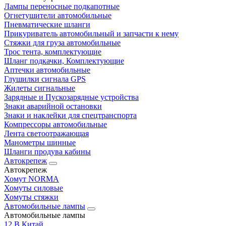
Лампы переносные подкапотные
Огнетушители автомобильные
Пневматические шланги
Прикуриватель автомобильный и запчасти к нему
Стяжки для груза автомобильные
Трос тента, комплектующие
Шланг подкачки, Комплектующие
Аптечки автомобильные
Глушилки сигнала GPS
Жилеты сигнальные
Зарядные и Пускозарядные устройства
Знаки аварийной остановки
Знаки и наклейки для спецтранспорта
Компрессоры автомобильные
Лента светоотражающая
Манометры шинные
Шланги продува кабины
Автокрепеж
Автокрепеж
Хомут NORMA
Хомуты силовые
Хомуты стяжки
Автомобильные лампы
Автомобильные лампы
12 В Китай