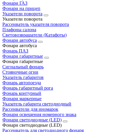
Фонари ГАЗ
Фонари на прицеп
Указатели поворота
Указатели поворота
Рассеиватель указателя поворота
Плафоны салона
Световозвращатели (Катафоты)
Фонари автобуса
Фонари автобуса
Фонарь ПАЗ
Фонари габаритные
Фонари габаритные
Сигнальный фонарь
Стояночные огни
Указатель габаритов
Фонарь автопоезда
Фонарь габаритный рога
Фонарь контурный
Фонари маркерные
Указатель габарита светодиодный
Рассеиватели для иномарок
Фонари освещения номерного знака
Фонари светодиодные (LED)
Фонари светодиодные (LED)
Рассеиватель для светодиодного фонаря