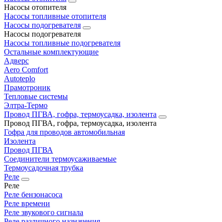
Насосы отопителя
Насосы топливные отопителя
Насосы подогревателя
Насосы подогревателя
Насосы топливные подогревателя
Остальные комплектующие
Адверс
Aero Comfort
Autoteplo
Прамотроник
Тепловые системы
Элтра-Термо
Провод ПГВА, гофра, термоусадка, изолента
Провод ПГВА, гофра, термоусадка, изолента
Гофра для проводов автомобильная
Изолента
Провод ПГВА
Соединители термоусаживаемые
Термоусадочная трубка
Реле
Реле
Реле бензонасоса
Реле времени
Реле звукового сигнала
Реле различного назначения