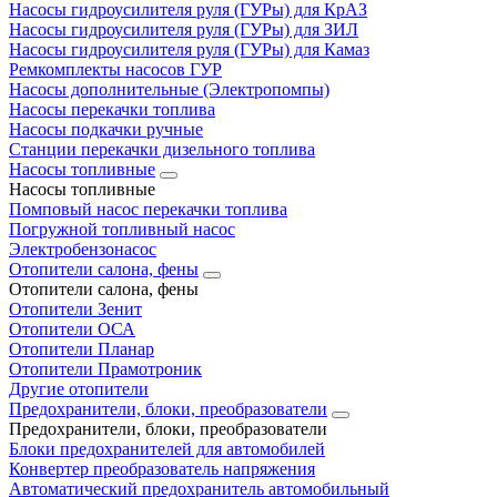
Насосы гидроусилителя руля (ГУРы) для КрАЗ
Насосы гидроусилителя руля (ГУРы) для ЗИЛ
Насосы гидроусилителя руля (ГУРы) для Камаз
Ремкомплекты насосов ГУР
Насосы дополнительные (Электропомпы)
Насосы перекачки топлива
Насосы подкачки ручные
Станции перекачки дизельного топлива
Насосы топливные
Насосы топливные
Помповый насос перекачки топлива
Погружной топливный насос
Электробензонасос
Отопители салона, фены
Отопители салона, фены
Отопители Зенит
Отопители ОСА
Отопители Планар
Отопители Прамотроник
Другие отопители
Предохранители, блоки, преобразователи
Предохранители, блоки, преобразователи
Блоки предохранителей для автомобилей
Конвертер преобразователь напряжения
Автоматический предохранитель автомобильный