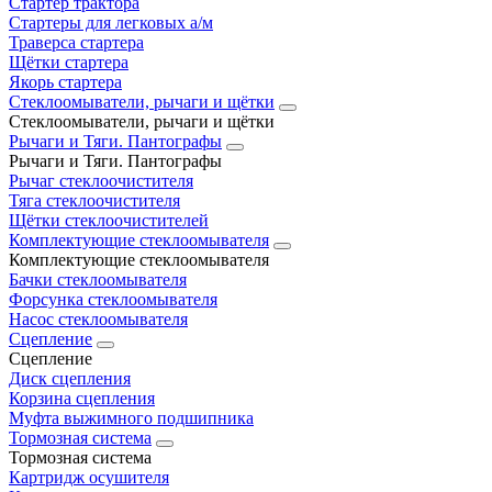
Стартер трактора
Стартеры для легковых а/м
Траверса стартера
Щётки стартера
Якорь стартера
Стеклоомыватели, рычаги и щётки
Стеклоомыватели, рычаги и щётки
Рычаги и Тяги. Пантографы
Рычаги и Тяги. Пантографы
Рычаг стеклоочистителя
Тяга стеклоочистителя
Щётки стеклоочистителей
Комплектующие стеклоомывателя
Комплектующие стеклоомывателя
Бачки стеклоомывателя
Форсунка стеклоомывателя
Насос стеклоомывателя
Сцепление
Сцепление
Диск сцепления
Корзина сцепления
Муфта выжимного подшипника
Тормозная система
Тормозная система
Картридж осушителя