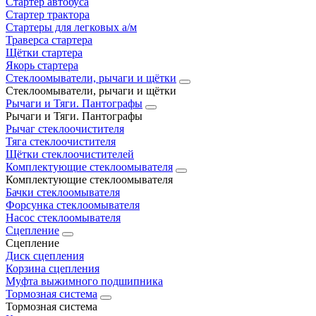
Стартер автобуса
Стартер трактора
Стартеры для легковых а/м
Траверса стартера
Щётки стартера
Якорь стартера
Стеклоомыватели, рычаги и щётки
Стеклоомыватели, рычаги и щётки
Рычаги и Тяги. Пантографы
Рычаги и Тяги. Пантографы
Рычаг стеклоочистителя
Тяга стеклоочистителя
Щётки стеклоочистителей
Комплектующие стеклоомывателя
Комплектующие стеклоомывателя
Бачки стеклоомывателя
Форсунка стеклоомывателя
Насос стеклоомывателя
Сцепление
Сцепление
Диск сцепления
Корзина сцепления
Муфта выжимного подшипника
Тормозная система
Тормозная система