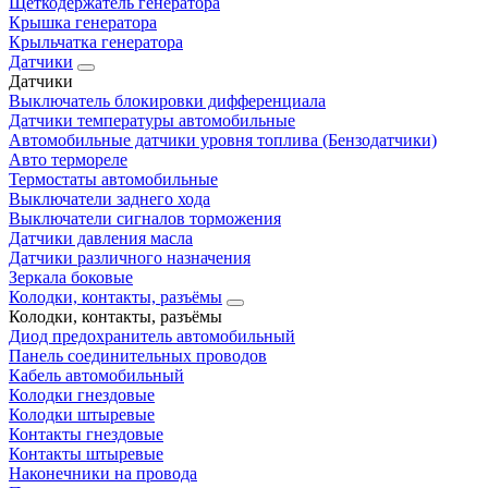
Щеткодержатель генератора
Крышка генератора
Крыльчатка генератора
Датчики
Датчики
Выключатель блокировки дифференциала
Датчики температуры автомобильные
Автомобильные датчики уровня топлива (Бензодатчики)
Авто термореле
Термостаты автомобильные
Выключатели заднего хода
Выключатели сигналов торможения
Датчики давления масла
Датчики различного назначения
Зеркала боковые
Колодки, контакты, разъёмы
Колодки, контакты, разъёмы
Диод предохранитель автомобильный
Панель соединительных проводов
Кабель автомобильный
Колодки гнездовые
Колодки штыревые
Контакты гнездовые
Контакты штыревые
Наконечники на провода