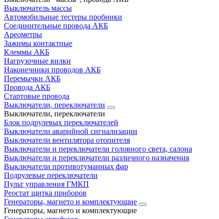
Выключатель массы
Автомобильные тестеры пробники
Соединительные провода АКБ
Ареометры
Зажимы контактные
Клеммы АКБ
Нагрузочные вилки
Наконечники проводов АКБ
Перемычки АКБ
Провода АКБ
Стартовые провода
Выключатели, переключатели
Выключатели, переключатели
Блок подрулевых переключателей
Выключатели аварийной сигнализации
Выключатели вентилятора отопителя
Выключатели и переключатели головного света, салона
Выключатели и переключатели различного назначения
Выключатели противотуманных фар
Подрулевые переключатели
Пульт управления ГМКП
Реостат щитка приборов
Генераторы, магнето и комплектующие
Генераторы, магнето и комплектующие