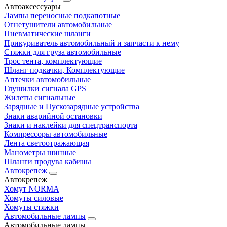
Автоаксессуары
Лампы переносные подкапотные
Огнетушители автомобильные
Пневматические шланги
Прикуриватель автомобильный и запчасти к нему
Стяжки для груза автомобильные
Трос тента, комплектующие
Шланг подкачки, Комплектующие
Аптечки автомобильные
Глушилки сигнала GPS
Жилеты сигнальные
Зарядные и Пускозарядные устройства
Знаки аварийной остановки
Знаки и наклейки для спецтранспорта
Компрессоры автомобильные
Лента светоотражающая
Манометры шинные
Шланги продува кабины
Автокрепеж
Автокрепеж
Хомут NORMA
Хомуты силовые
Хомуты стяжки
Автомобильные лампы
Автомобильные лампы