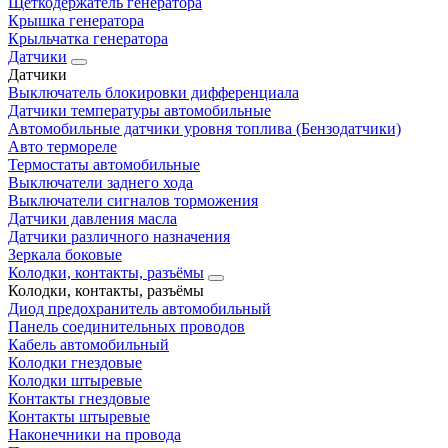
Щеткодержатель генератора
Крышка генератора
Крыльчатка генератора
Датчики
Датчики
Выключатель блокировки дифференциала
Датчики температуры автомобильные
Автомобильные датчики уровня топлива (Бензодатчики)
Авто термореле
Термостаты автомобильные
Выключатели заднего хода
Выключатели сигналов торможения
Датчики давления масла
Датчики различного назначения
Зеркала боковые
Колодки, контакты, разъёмы
Колодки, контакты, разъёмы
Диод предохранитель автомобильный
Панель соединительных проводов
Кабель автомобильный
Колодки гнездовые
Колодки штыревые
Контакты гнездовые
Контакты штыревые
Наконечники на провода