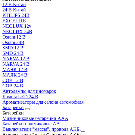
12 В Китай
24 В Китай
PHILIPS 24В
EXCELITE
NEOLUX 12v
NEOLUX 24В
Osram 12 В
Osram 24В
SMD 12 В
SMD 24 В
NARVA 12 В
NARVA 24 В
МАЯК 12 В
МАЯК 24 В
COB 12 В
COB 24 В
Автолампы для иномарок
Лампы LED 24 B
Ароматизаторы для салона автомобиля
Батарейки
Батарейки
Мизинчиковые батарейки AAA
Батарейки пальчиковые АА
Выключатели "массы", провода АКБ
Выключатели "массы", провода АКБ