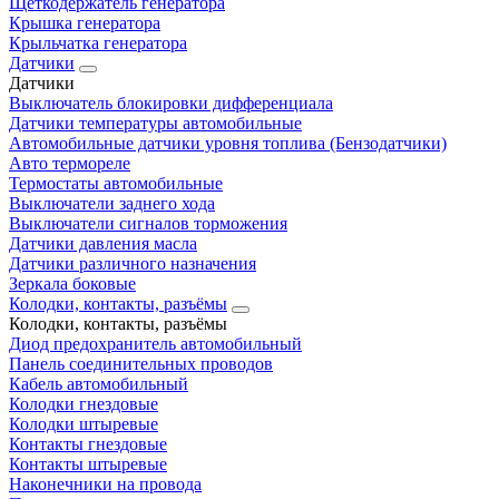
Щеткодержатель генератора
Крышка генератора
Крыльчатка генератора
Датчики
Датчики
Выключатель блокировки дифференциала
Датчики температуры автомобильные
Автомобильные датчики уровня топлива (Бензодатчики)
Авто термореле
Термостаты автомобильные
Выключатели заднего хода
Выключатели сигналов торможения
Датчики давления масла
Датчики различного назначения
Зеркала боковые
Колодки, контакты, разъёмы
Колодки, контакты, разъёмы
Диод предохранитель автомобильный
Панель соединительных проводов
Кабель автомобильный
Колодки гнездовые
Колодки штыревые
Контакты гнездовые
Контакты штыревые
Наконечники на провода