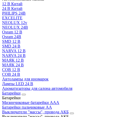
12 В Китай
24 В Китай
PHILIPS 24В
EXCELITE
NEOLUX 12v
NEOLUX 24В
Osram 12 В
Osram 24В
SMD 12 В
SMD 24 В
NARVA 12 В
NARVA 24 В
МАЯК 12 В
МАЯК 24 В
COB 12 В
COB 24 В
Автолампы для иномарок
Лампы LED 24 B
Ароматизаторы для салона автомобиля
Батарейки
Батарейки
Мизинчиковые батарейки AAA
Батарейки пальчиковые АА
Выключатели "массы", провода АКБ
Выключатели "массы", провода АКБ