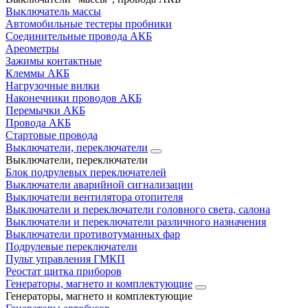
Выключатель массы
Автомобильные тестеры пробники
Соединительные провода АКБ
Ареометры
Зажимы контактные
Клеммы АКБ
Нагрузочные вилки
Наконечники проводов АКБ
Перемычки АКБ
Провода АКБ
Стартовые провода
Выключатели, переключатели
Выключатели, переключатели
Блок подрулевых переключателей
Выключатели аварийной сигнализации
Выключатели вентилятора отопителя
Выключатели и переключатели головного света, салона
Выключатели и переключатели различного назначения
Выключатели противотуманных фар
Подрулевые переключатели
Пульт управления ГМКП
Реостат щитка приборов
Генераторы, магнето и комплектующие
Генераторы, магнето и комплектующие