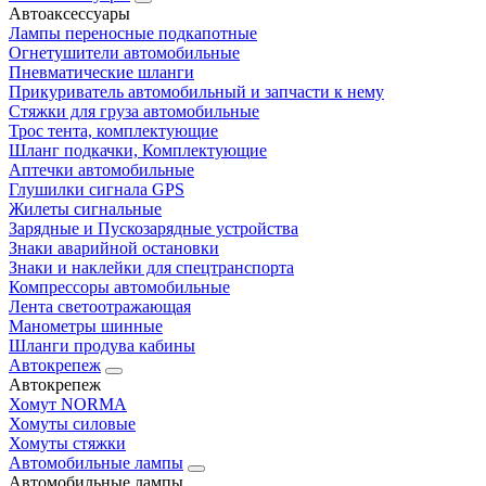
Автоаксессуары
Лампы переносные подкапотные
Огнетушители автомобильные
Пневматические шланги
Прикуриватель автомобильный и запчасти к нему
Стяжки для груза автомобильные
Трос тента, комплектующие
Шланг подкачки, Комплектующие
Аптечки автомобильные
Глушилки сигнала GPS
Жилеты сигнальные
Зарядные и Пускозарядные устройства
Знаки аварийной остановки
Знаки и наклейки для спецтранспорта
Компрессоры автомобильные
Лента светоотражающая
Манометры шинные
Шланги продува кабины
Автокрепеж
Автокрепеж
Хомут NORMA
Хомуты силовые
Хомуты стяжки
Автомобильные лампы
Автомобильные лампы