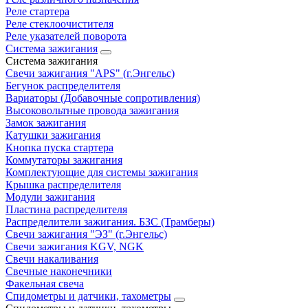
Реле стартера
Реле стеклоочистителя
Реле указателей поворота
Система зажигания
Система зажигания
Свечи зажигания "APS" (г.Энгельс)
Бегунок распределителя
Вариаторы (Добавочные сопротивления)
Высоковольтные провода зажигания
Замок зажигания
Катушки зажигания
Кнопка пуска стартера
Коммутаторы зажигания
Комплектующие для системы зажигания
Крышка распределителя
Модули зажигания
Пластина распределителя
Распределители зажигания. БЗС (Трамберы)
Свечи зажигания "ЭЗ" (г.Энгельс)
Свечи зажигания KGV, NGK
Свечи накаливания
Свечные наконечники
Факельная свеча
Спидометры и датчики, тахометры