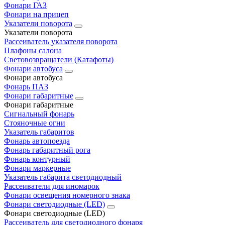
Фонари ГАЗ
Фонари на прицеп
Указатели поворота
Указатели поворота
Рассеиватель указателя поворота
Плафоны салона
Световозвращатели (Катафоты)
Фонари автобуса
Фонари автобуса
Фонарь ПАЗ
Фонари габаритные
Фонари габаритные
Сигнальный фонарь
Стояночные огни
Указатель габаритов
Фонарь автопоезда
Фонарь габаритный рога
Фонарь контурный
Фонари маркерные
Указатель габарита светодиодный
Рассеиватели для иномарок
Фонари освещения номерного знака
Фонари светодиодные (LED)
Фонари светодиодные (LED)
Рассеиватель для светодиодного фонаря