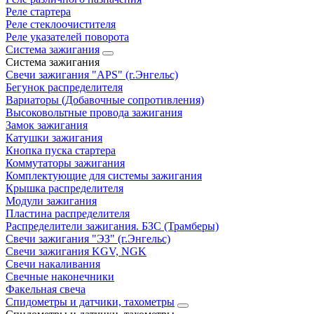
Реле стартера
Реле стеклоочистителя
Реле указателей поворота
Система зажигания
Система зажигания
Свечи зажигания "APS" (г.Энгельс)
Бегунок распределителя
Вариаторы (Добавочные сопротивления)
Высоковольтные провода зажигания
Замок зажигания
Катушки зажигания
Кнопка пуска стартера
Коммутаторы зажигания
Комплектующие для системы зажигания
Крышка распределителя
Модули зажигания
Пластина распределителя
Распределители зажигания. БЗС (Трамберы)
Свечи зажигания "ЭЗ" (г.Энгельс)
Свечи зажигания KGV, NGK
Свечи накаливания
Свечные наконечники
Факельная свеча
Спидометры и датчики, тахометры