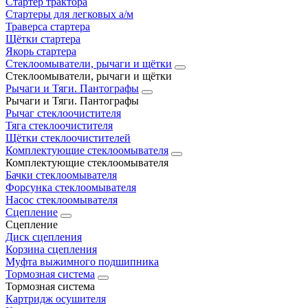
Стартер трактора
Стартеры для легковых а/м
Траверса стартера
Щётки стартера
Якорь стартера
Стеклоомыватели, рычаги и щётки
Стеклоомыватели, рычаги и щётки
Рычаги и Тяги. Пантографы
Рычаги и Тяги. Пантографы
Рычаг стеклоочистителя
Тяга стеклоочистителя
Щётки стеклоочистителей
Комплектующие стеклоомывателя
Комплектующие стеклоомывателя
Бачки стеклоомывателя
Форсунка стеклоомывателя
Насос стеклоомывателя
Сцепление
Сцепление
Диск сцепления
Корзина сцепления
Муфта выжимного подшипника
Тормозная система
Тормозная система
Картридж осушителя