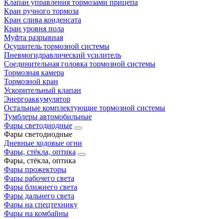
Клапан управления тормозами прицепа
Кран ручного тормоза
Кран слива конденсата
Кран уровня пола
Муфта разрывная
Осушитель тормозной системы
Пневмогидравлический усилитель
Соединительная головка тормозной системы
Тормозная камера
Тормозной кран
Ускорительный клапан
Энергоаккумулятор
Остальные комплектующие тормозной системы
Тумблеры автомобильные
Фары светодиодные
Фары светодиодные
Дневные ходовые огни
Фары, стёкла, оптика
Фары, стёкла, оптика
Фары прожекторы
Фары рабочего света
Фары ближнего света
Фары дальнего света
Фары на спецтехнику
Фары на комбайны