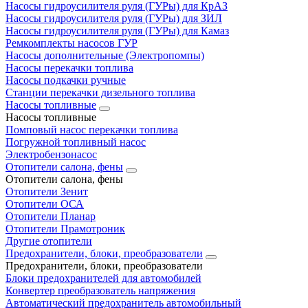
Насосы гидроусилителя руля (ГУРы) для КрАЗ
Насосы гидроусилителя руля (ГУРы) для ЗИЛ
Насосы гидроусилителя руля (ГУРы) для Камаз
Ремкомплекты насосов ГУР
Насосы дополнительные (Электропомпы)
Насосы перекачки топлива
Насосы подкачки ручные
Станции перекачки дизельного топлива
Насосы топливные
Насосы топливные
Помповый насос перекачки топлива
Погружной топливный насос
Электробензонасос
Отопители салона, фены
Отопители салона, фены
Отопители Зенит
Отопители ОСА
Отопители Планар
Отопители Прамотроник
Другие отопители
Предохранители, блоки, преобразователи
Предохранители, блоки, преобразователи
Блоки предохранителей для автомобилей
Конвертер преобразователь напряжения
Автоматический предохранитель автомобильный