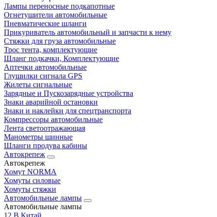
Лампы переносные подкапотные
Огнетушители автомобильные
Пневматические шланги
Прикуриватель автомобильный и запчасти к нему
Стяжки для груза автомобильные
Трос тента, комплектующие
Шланг подкачки, Комплектующие
Аптечки автомобильные
Глушилки сигнала GPS
Жилеты сигнальные
Зарядные и Пускозарядные устройства
Знаки аварийной остановки
Знаки и наклейки для спецтранспорта
Компрессоры автомобильные
Лента светоотражающая
Манометры шинные
Шланги продува кабины
Автокрепеж
Автокрепеж
Хомут NORMA
Хомуты силовые
Хомуты стяжки
Автомобильные лампы
Автомобильные лампы
12 В Китай