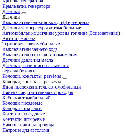
Крышка генератора
Крыльчатка генератора
Датчики
Датчики
Выключатель блокировки дифференциала
Датчики температуры автомобильные
Автомобильные датчики уровня топлива (Бензодатчики)
Авто термореле
Термостаты автомобильные
Выключатели заднего хода
Выключатели сигналов торможения
Датчики давления масла
Датчики различного назначения
Зеркала боковые
Колодки, контакты, разъёмы
Колодки, контакты, разъёмы
Диод предохранитель автомобильный
Панель соединительных проводов
Кабель автомобильный
Колодки гнездовые
Колодки штыревые
Контакты гнездовые
Контакты штыревые
Наконечники на провода
Патроны для автоламп