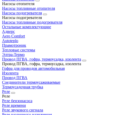
Насосы отопителя
Насосы топливные отопителя
Насосы подогревателя
Насосы подогревателя
Насосы топливные подогревателя
Остальные комплектующие
Адверс
Aero Comfort
Autoteplo
Прамотроник
Тепловые системы
Элтра-Термо
Провод ПГВА, гофра, термоусадка, изолента
Провод ПГВА, гофра, термоусадка, изолента
Гофра для проводов автомобильная
Изолента
Провод ПГВА
Соединители термоусаживаемые
Термоусадочная трубка
Реле
Реле
Реле бензонасоса
Реле времени
Реле звукового сигнала
Реле различного назначения