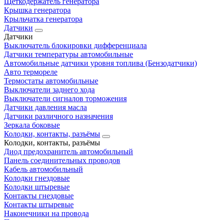
Щеткодержатель генератора
Крышка генератора
Крыльчатка генератора
Датчики
Датчики
Выключатель блокировки дифференциала
Датчики температуры автомобильные
Автомобильные датчики уровня топлива (Бензодатчики)
Авто термореле
Термостаты автомобильные
Выключатели заднего хода
Выключатели сигналов торможения
Датчики давления масла
Датчики различного назначения
Зеркала боковые
Колодки, контакты, разъёмы
Колодки, контакты, разъёмы
Диод предохранитель автомобильный
Панель соединительных проводов
Кабель автомобильный
Колодки гнездовые
Колодки штыревые
Контакты гнездовые
Контакты штыревые
Наконечники на провода