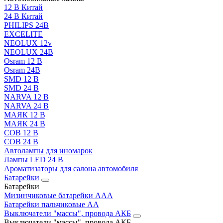
12 В Китай
24 В Китай
PHILIPS 24В
EXCELITE
NEOLUX 12v
NEOLUX 24В
Osram 12 В
Osram 24В
SMD 12 В
SMD 24 В
NARVA 12 В
NARVA 24 В
МАЯК 12 В
МАЯК 24 В
COB 12 В
COB 24 В
Автолампы для иномарок
Лампы LED 24 B
Ароматизаторы для салона автомобиля
Батарейки
Батарейки
Мизинчиковые батарейки AAA
Батарейки пальчиковые АА
Выключатели "массы", провода АКБ
Выключатели "массы", провода АКБ