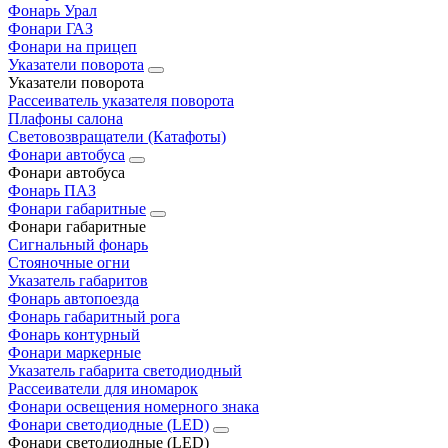
Фонарь Урал
Фонари ГАЗ
Фонари на прицеп
Указатели поворота
Указатели поворота
Рассеиватель указателя поворота
Плафоны салона
Световозвращатели (Катафоты)
Фонари автобуса
Фонари автобуса
Фонарь ПАЗ
Фонари габаритные
Фонари габаритные
Сигнальный фонарь
Стояночные огни
Указатель габаритов
Фонарь автопоезда
Фонарь габаритный рога
Фонарь контурный
Фонари маркерные
Указатель габарита светодиодный
Рассеиватели для иномарок
Фонари освещения номерного знака
Фонари светодиодные (LED)
Фонари светодиодные (LED)