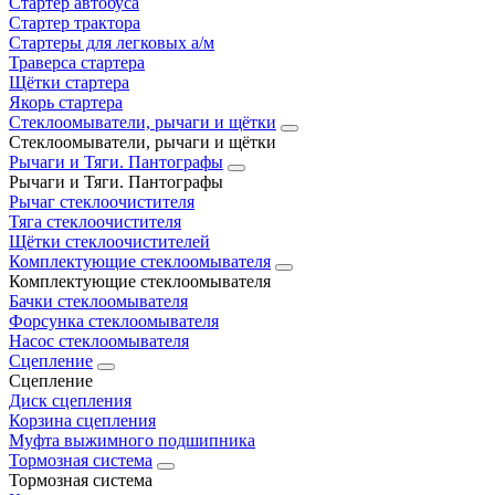
Стартер автобуса
Стартер трактора
Стартеры для легковых а/м
Траверса стартера
Щётки стартера
Якорь стартера
Стеклоомыватели, рычаги и щётки
Стеклоомыватели, рычаги и щётки
Рычаги и Тяги. Пантографы
Рычаги и Тяги. Пантографы
Рычаг стеклоочистителя
Тяга стеклоочистителя
Щётки стеклоочистителей
Комплектующие стеклоомывателя
Комплектующие стеклоомывателя
Бачки стеклоомывателя
Форсунка стеклоомывателя
Насос стеклоомывателя
Сцепление
Сцепление
Диск сцепления
Корзина сцепления
Муфта выжимного подшипника
Тормозная система
Тормозная система