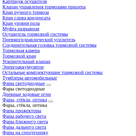
Картридж осушителя
Клапан управления тормозами прицепа
Кран ручного тормоза
Кран слива конденсата
Кран уровня пола
Муфта разрывная
Осушитель тормозной системы
Пневмогидравлический усилитель
Соединительная головка тормозной системы
Тормозная камера
Тормозной кран
Ускорительный клапан
Энергоаккумулятор
Остальные комплектующие тормозной системы
Тумблеры автомобильные
Фары светодиодные
Фары светодиодные
Дневные ходовые огни
Фары, стёкла, оптика
Фары, стёкла, оптика
Фары прожекторы
Фары рабочего света
Фары ближнего света
Фары дальнего света
Фары на спецтехнику