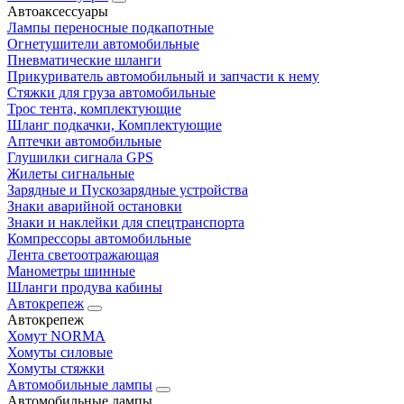
Автоаксессуары
Лампы переносные подкапотные
Огнетушители автомобильные
Пневматические шланги
Прикуриватель автомобильный и запчасти к нему
Стяжки для груза автомобильные
Трос тента, комплектующие
Шланг подкачки, Комплектующие
Аптечки автомобильные
Глушилки сигнала GPS
Жилеты сигнальные
Зарядные и Пускозарядные устройства
Знаки аварийной остановки
Знаки и наклейки для спецтранспорта
Компрессоры автомобильные
Лента светоотражающая
Манометры шинные
Шланги продува кабины
Автокрепеж
Автокрепеж
Хомут NORMA
Хомуты силовые
Хомуты стяжки
Автомобильные лампы
Автомобильные лампы