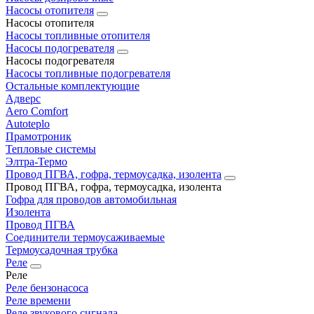
Насосы отопителя
Насосы отопителя
Насосы топливные отопителя
Насосы подогревателя
Насосы подогревателя
Насосы топливные подогревателя
Остальные комплектующие
Адверс
Aero Comfort
Autoteplo
Прамотроник
Тепловые системы
Элтра-Термо
Провод ПГВА, гофра, термоусадка, изолента
Провод ПГВА, гофра, термоусадка, изолента
Гофра для проводов автомобильная
Изолента
Провод ПГВА
Соединители термоусаживаемые
Термоусадочная трубка
Реле
Реле
Реле бензонасоса
Реле времени
Реле звукового сигнала