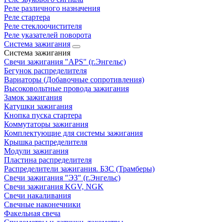
Реле различного назначения
Реле стартера
Реле стеклоочистителя
Реле указателей поворота
Система зажигания
Система зажигания
Свечи зажигания "APS" (г.Энгельс)
Бегунок распределителя
Вариаторы (Добавочные сопротивления)
Высоковольтные провода зажигания
Замок зажигания
Катушки зажигания
Кнопка пуска стартера
Коммутаторы зажигания
Комплектующие для системы зажигания
Крышка распределителя
Модули зажигания
Пластина распределителя
Распределители зажигания. БЗС (Трамберы)
Свечи зажигания "ЭЗ" (г.Энгельс)
Свечи зажигания KGV, NGK
Свечи накаливания
Свечные наконечники
Факельная свеча