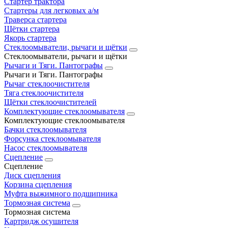
Стартер трактора
Стартеры для легковых а/м
Траверса стартера
Щётки стартера
Якорь стартера
Стеклоомыватели, рычаги и щётки
Стеклоомыватели, рычаги и щётки
Рычаги и Тяги. Пантографы
Рычаги и Тяги. Пантографы
Рычаг стеклоочистителя
Тяга стеклоочистителя
Щётки стеклоочистителей
Комплектующие стеклоомывателя
Комплектующие стеклоомывателя
Бачки стеклоомывателя
Форсунка стеклоомывателя
Насос стеклоомывателя
Сцепление
Сцепление
Диск сцепления
Корзина сцепления
Муфта выжимного подшипника
Тормозная система
Тормозная система
Картридж осушителя