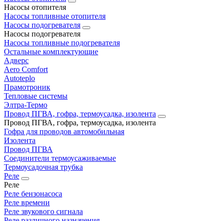
Насосы отопителя
Насосы топливные отопителя
Насосы подогревателя
Насосы подогревателя
Насосы топливные подогревателя
Остальные комплектующие
Адверс
Aero Comfort
Autoteplo
Прамотроник
Тепловые системы
Элтра-Термо
Провод ПГВА, гофра, термоусадка, изолента
Провод ПГВА, гофра, термоусадка, изолента
Гофра для проводов автомобильная
Изолента
Провод ПГВА
Соединители термоусаживаемые
Термоусадочная трубка
Реле
Реле
Реле бензонасоса
Реле времени
Реле звукового сигнала
Реле различного назначения