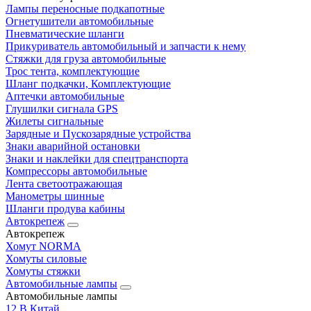
Лампы переносные подкапотные
Огнетушители автомобильные
Пневматические шланги
Прикуриватель автомобильный и запчасти к нему
Стяжки для груза автомобильные
Трос тента, комплектующие
Шланг подкачки, Комплектующие
Аптечки автомобильные
Глушилки сигнала GPS
Жилеты сигнальные
Зарядные и Пускозарядные устройства
Знаки аварийной остановки
Знаки и наклейки для спецтранспорта
Компрессоры автомобильные
Лента светоотражающая
Манометры шинные
Шланги продува кабины
Автокрепеж
Автокрепеж
Хомут NORMA
Хомуты силовые
Хомуты стяжки
Автомобильные лампы
Автомобильные лампы
12 В Китай