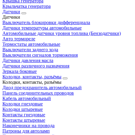
Крышка генератора
Крыльчатка генератора
Датчики
Датчики
Выключатель блокировки дифференциала
Датчики температуры автомобильные
Автомобильные датчики уровня топлива (Бензодатчики)
Авто термореле
Термостаты автомобильные
Выключатели заднего хода
Выключатели сигналов торможения
Датчики давления масла
Датчики различного назначения
Зеркала боковые
Колодки, контакты, разъёмы
Колодки, контакты, разъёмы
Диод предохранитель автомобильный
Панель соединительных проводов
Кабель автомобильный
Колодки гнездовые
Колодки штыревые
Контакты гнездовые
Контакты штыревые
Наконечники на провода
Патроны для автоламп