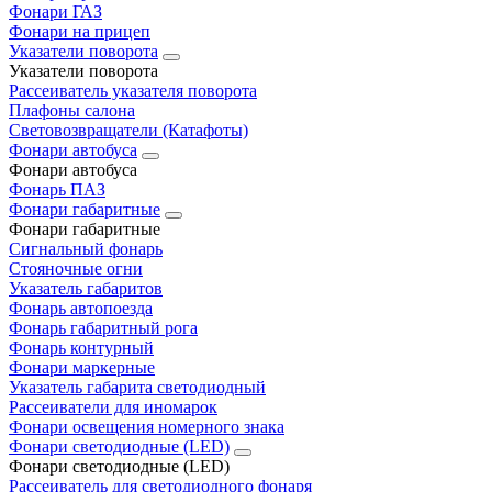
Фонари ГАЗ
Фонари на прицеп
Указатели поворота
Указатели поворота
Рассеиватель указателя поворота
Плафоны салона
Световозвращатели (Катафоты)
Фонари автобуса
Фонари автобуса
Фонарь ПАЗ
Фонари габаритные
Фонари габаритные
Сигнальный фонарь
Стояночные огни
Указатель габаритов
Фонарь автопоезда
Фонарь габаритный рога
Фонарь контурный
Фонари маркерные
Указатель габарита светодиодный
Рассеиватели для иномарок
Фонари освещения номерного знака
Фонари светодиодные (LED)
Фонари светодиодные (LED)
Рассеиватель для светодиодного фонаря