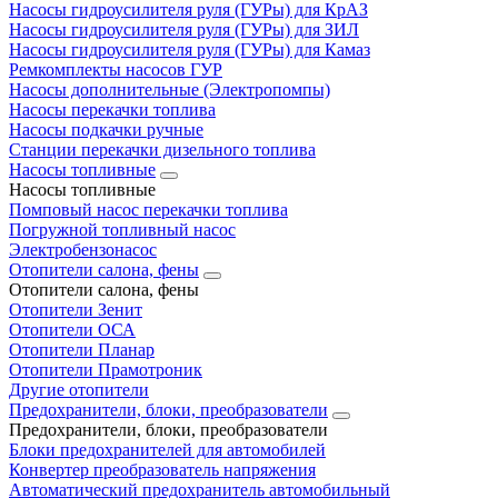
Насосы гидроусилителя руля (ГУРы) для КрАЗ
Насосы гидроусилителя руля (ГУРы) для ЗИЛ
Насосы гидроусилителя руля (ГУРы) для Камаз
Ремкомплекты насосов ГУР
Насосы дополнительные (Электропомпы)
Насосы перекачки топлива
Насосы подкачки ручные
Станции перекачки дизельного топлива
Насосы топливные
Насосы топливные
Помповый насос перекачки топлива
Погружной топливный насос
Электробензонасос
Отопители салона, фены
Отопители салона, фены
Отопители Зенит
Отопители ОСА
Отопители Планар
Отопители Прамотроник
Другие отопители
Предохранители, блоки, преобразователи
Предохранители, блоки, преобразователи
Блоки предохранителей для автомобилей
Конвертер преобразователь напряжения
Автоматический предохранитель автомобильный