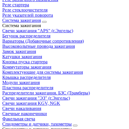
Реле стартера
Реле стеклоочистителя
Реле указателей поворота
Система зажигания
Система зажигания
Свечи зажигания "APS" (г.Энгельс)
Бегунок распределителя
Вариаторы (Добавочные сопротивления)
Высоковольтные провода зажигания
Замок зажигания
Катушки зажигания
Кнопка пуска стартера
Коммутаторы зажигания
Комплектующие для системы зажигания
Крышка распределителя
Модули зажигания
Пластина распределителя
Распределители зажигания. БЗС (Трамберы)
Свечи зажигания "ЭЗ" (г.Энгельс)
Свечи зажигания KGV, NGK
Свечи накаливания
Свечные наконечники
Факельная свеча
Спидометры и датчики, тахометры