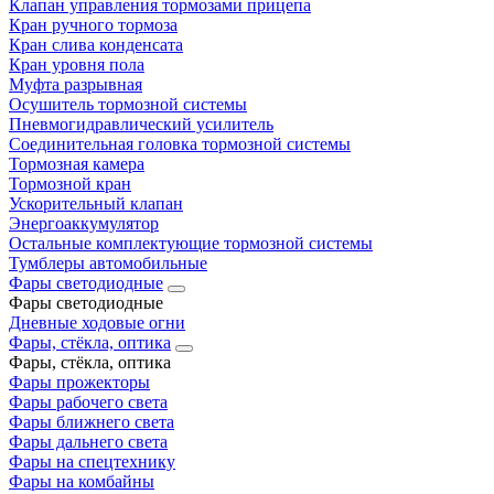
Клапан управления тормозами прицепа
Кран ручного тормоза
Кран слива конденсата
Кран уровня пола
Муфта разрывная
Осушитель тормозной системы
Пневмогидравлический усилитель
Соединительная головка тормозной системы
Тормозная камера
Тормозной кран
Ускорительный клапан
Энергоаккумулятор
Остальные комплектующие тормозной системы
Тумблеры автомобильные
Фары светодиодные
Фары светодиодные
Дневные ходовые огни
Фары, стёкла, оптика
Фары, стёкла, оптика
Фары прожекторы
Фары рабочего света
Фары ближнего света
Фары дальнего света
Фары на спецтехнику
Фары на комбайны