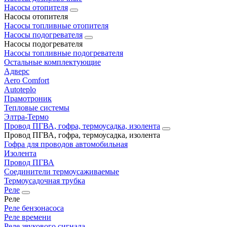
Насосы отопителя
Насосы отопителя
Насосы топливные отопителя
Насосы подогревателя
Насосы подогревателя
Насосы топливные подогревателя
Остальные комплектующие
Адверс
Aero Comfort
Autoteplo
Прамотроник
Тепловые системы
Элтра-Термо
Провод ПГВА, гофра, термоусадка, изолента
Провод ПГВА, гофра, термоусадка, изолента
Гофра для проводов автомобильная
Изолента
Провод ПГВА
Соединители термоусаживаемые
Термоусадочная трубка
Реле
Реле
Реле бензонасоса
Реле времени
Реле звукового сигнала