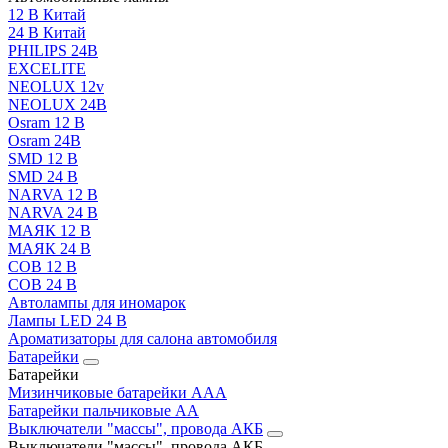
12 В Китай
24 В Китай
PHILIPS 24В
EXCELITE
NEOLUX 12v
NEOLUX 24В
Osram 12 В
Osram 24В
SMD 12 В
SMD 24 В
NARVA 12 В
NARVA 24 В
МАЯК 12 В
МАЯК 24 В
COB 12 В
COB 24 В
Автолампы для иномарок
Лампы LED 24 B
Ароматизаторы для салона автомобиля
Батарейки
Батарейки
Мизинчиковые батарейки AAA
Батарейки пальчиковые АА
Выключатели "массы", провода АКБ
Выключатели "массы", провода АКБ