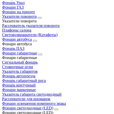
Фонарь Урал
Фонари ГАЗ
Фонари на прицеп
Указатели поворота
Указатели поворота
Рассеиватель указателя поворота
Плафоны салона
Световозвращатели (Катафоты)
Фонари автобуса
Фонари автобуса
Фонарь ПАЗ
Фонари габаритные
Фонари габаритные
Сигнальный фонарь
Стояночные огни
Указатель габаритов
Фонарь автопоезда
Фонарь габаритный рога
Фонарь контурный
Фонари маркерные
Указатель габарита светодиодный
Рассеиватели для иномарок
Фонари освещения номерного знака
Фонари светодиодные (LED)
Фонари светодиодные (LED)