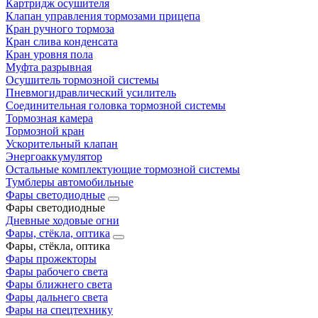
Картридж осушителя
Клапан управления тормозами прицепа
Кран ручного тормоза
Кран слива конденсата
Кран уровня пола
Муфта разрывная
Осушитель тормозной системы
Пневмогидравлический усилитель
Соединительная головка тормозной системы
Тормозная камера
Тормозной кран
Ускорительный клапан
Энергоаккумулятор
Остальные комплектующие тормозной системы
Тумблеры автомобильные
Фары светодиодные
Фары светодиодные
Дневные ходовые огни
Фары, стёкла, оптика
Фары, стёкла, оптика
Фары прожекторы
Фары рабочего света
Фары ближнего света
Фары дальнего света
Фары на спецтехнику