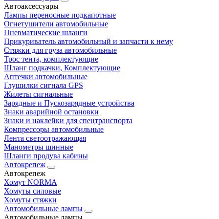
Автоаксессуары
Лампы переносные подкапотные
Огнетушители автомобильные
Пневматические шланги
Прикуриватель автомобильный и запчасти к нему
Стяжки для груза автомобильные
Трос тента, комплектующие
Шланг подкачки, Комплектующие
Аптечки автомобильные
Глушилки сигнала GPS
Жилеты сигнальные
Зарядные и Пускозарядные устройства
Знаки аварийной остановки
Знаки и наклейки для спецтранспорта
Компрессоры автомобильные
Лента светоотражающая
Манометры шинные
Шланги продува кабины
Автокрепеж
Автокрепеж
Хомут NORMA
Хомуты силовые
Хомуты стяжки
Автомобильные лампы
Автомобильные лампы