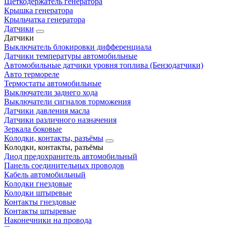
Щеткодержатель генератора
Крышка генератора
Крыльчатка генератора
Датчики
Датчики
Выключатель блокировки дифференциала
Датчики температуры автомобильные
Автомобильные датчики уровня топлива (Бензодатчики)
Авто термореле
Термостаты автомобильные
Выключатели заднего хода
Выключатели сигналов торможения
Датчики давления масла
Датчики различного назначения
Зеркала боковые
Колодки, контакты, разъёмы
Колодки, контакты, разъёмы
Диод предохранитель автомобильный
Панель соединительных проводов
Кабель автомобильный
Колодки гнездовые
Колодки штыревые
Контакты гнездовые
Контакты штыревые
Наконечники на провода