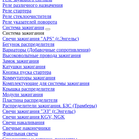
Реле различного назначения
Реле стартера
Реле стеклоочистителя
Реле указателей поворота
Система зажигания
Система зажигания
Свечи зажигания "APS" (г.Энгельс)
Бегунок распределителя
Вариаторы (Добавочные сопротивления)
Высоковольтные провода зажигания
Замок зажигания
Катушки зажигания
Кнопка пуска стартера
Коммутаторы зажигания
Комплектующие для системы зажигания
Крышка распределителя
Модули зажигания
Пластина распределителя
Распределители зажигания. БЗС (Трамберы)
Свечи зажигания "ЭЗ" (г.Энгельс)
Свечи зажигания KGV, NGK
Свечи накаливания
Свечные наконечники
Факельная свеча