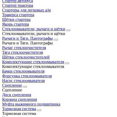
Стартер автобуса
Стартер трактора
Стартеры для легковых а/м
Траверса стартера
Щётки стартера
Якорь стартера
Стеклоомыватели, рычаги и щётки
Стеклоомыватели, рычаги и щётки
Рычаги и Тяги. Пантографы
Рычаги и Тяги. Пантографы
Рычаг стеклоочистителя
Тяга стеклоочистителя
Щётки стеклоочистителей
Комплектующие стеклоомывателя
Комплектующие стеклоомывателя
Бачки стеклоомывателя
Форсунка стеклоомывателя
Насос стеклоомывателя
Сцепление
Сцепление
Диск сцепления
Корзина сцепления
Муфта выжимного подшипника
Тормозная система
Тормозная система