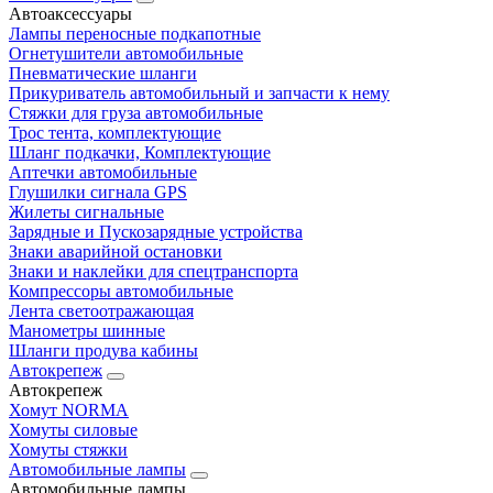
Автоаксессуары
Лампы переносные подкапотные
Огнетушители автомобильные
Пневматические шланги
Прикуриватель автомобильный и запчасти к нему
Стяжки для груза автомобильные
Трос тента, комплектующие
Шланг подкачки, Комплектующие
Аптечки автомобильные
Глушилки сигнала GPS
Жилеты сигнальные
Зарядные и Пускозарядные устройства
Знаки аварийной остановки
Знаки и наклейки для спецтранспорта
Компрессоры автомобильные
Лента светоотражающая
Манометры шинные
Шланги продува кабины
Автокрепеж
Автокрепеж
Хомут NORMA
Хомуты силовые
Хомуты стяжки
Автомобильные лампы
Автомобильные лампы