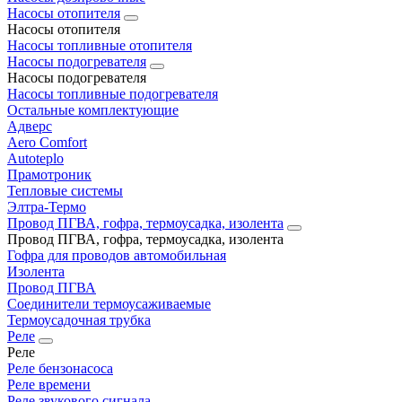
Насосы отопителя
Насосы отопителя
Насосы топливные отопителя
Насосы подогревателя
Насосы подогревателя
Насосы топливные подогревателя
Остальные комплектующие
Адверс
Aero Comfort
Autoteplo
Прамотроник
Тепловые системы
Элтра-Термо
Провод ПГВА, гофра, термоусадка, изолента
Провод ПГВА, гофра, термоусадка, изолента
Гофра для проводов автомобильная
Изолента
Провод ПГВА
Соединители термоусаживаемые
Термоусадочная трубка
Реле
Реле
Реле бензонасоса
Реле времени
Реле звукового сигнала