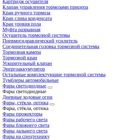
Картридж осушителя
Клапан управления тормозами прицепа
Кран ручного тормоза
Кран слива конденсата
Кран уровня пола
Муфта разрывная
Осушитель тормозной системы
Пневмогидравлический усилитель
Соединительная головка тормозной системы
Тормозная камера
Тормозной кран
Ускорительный клапан
Энергоаккумулятор
Остальные комплектующие тормозной системы
Тумблеры автомобильные
Фары светодиодные
Фары светодиодные
Дневные ходовые огни
Фары, стёкла, оптика
Фары, стёкла, оптика
Фары прожекторы
Фары рабочего света
Фары ближнего света
Фары дальнего света
Фары на спецтехнику