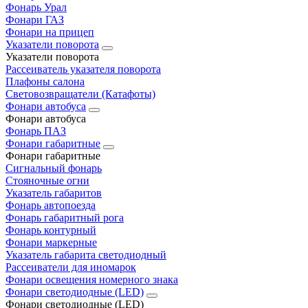
Фонарь Урал
Фонари ГАЗ
Фонари на прицеп
Указатели поворота
Указатели поворота
Рассеиватель указателя поворота
Плафоны салона
Световозвращатели (Катафоты)
Фонари автобуса
Фонари автобуса
Фонарь ПАЗ
Фонари габаритные
Фонари габаритные
Сигнальный фонарь
Стояночные огни
Указатель габаритов
Фонарь автопоезда
Фонарь габаритный рога
Фонарь контурный
Фонари маркерные
Указатель габарита светодиодный
Рассеиватели для иномарок
Фонари освещения номерного знака
Фонари светодиодные (LED)
Фонари светодиодные (LED)