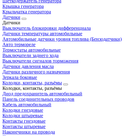
Щеткодержатель генератора
Крышка генератора
Крыльчатка генератора
Датчики
Датчики
Выключатель блокировки дифференциала
Датчики температуры автомобильные
Автомобильные датчики уровня топлива (Бензодатчики)
Авто термореле
Термостаты автомобильные
Выключатели заднего хода
Выключатели сигналов торможения
Датчики давления масла
Датчики различного назначения
Зеркала боковые
Колодки, контакты, разъёмы
Колодки, контакты, разъёмы
Диод предохранитель автомобильный
Панель соединительных проводов
Кабель автомобильный
Колодки гнездовые
Колодки штыревые
Контакты гнездовые
Контакты штыревые
Наконечники на провода