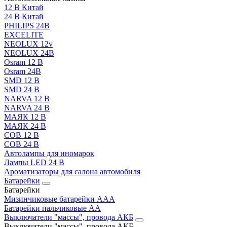
12 В Китай
24 В Китай
PHILIPS 24В
EXCELITE
NEOLUX 12v
NEOLUX 24В
Osram 12 В
Osram 24В
SMD 12 В
SMD 24 В
NARVA 12 В
NARVA 24 В
МАЯК 12 В
МАЯК 24 В
COB 12 В
COB 24 В
Автолампы для иномарок
Лампы LED 24 B
Ароматизаторы для салона автомобиля
Батарейки
Батарейки
Мизинчиковые батарейки AAA
Батарейки пальчиковые АА
Выключатели "массы", провода АКБ
Выключатели "массы", провода АКБ