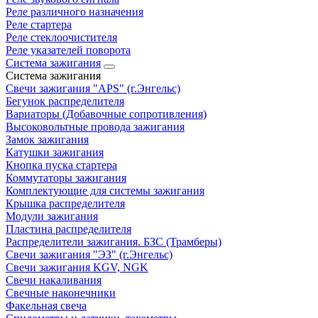
Реле различного назначения
Реле стартера
Реле стеклоочистителя
Реле указателей поворота
Система зажигания
Система зажигания
Свечи зажигания "APS" (г.Энгельс)
Бегунок распределителя
Вариаторы (Добавочные сопротивления)
Высоковольтные провода зажигания
Замок зажигания
Катушки зажигания
Кнопка пуска стартера
Коммутаторы зажигания
Комплектующие для системы зажигания
Крышка распределителя
Модули зажигания
Пластина распределителя
Распределители зажигания. БЗС (Трамберы)
Свечи зажигания "ЭЗ" (г.Энгельс)
Свечи зажигания KGV, NGK
Свечи накаливания
Свечные наконечники
Факельная свеча