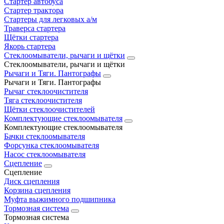
Стартер автобуса
Стартер трактора
Стартеры для легковых а/м
Траверса стартера
Щётки стартера
Якорь стартера
Стеклоомыватели, рычаги и щётки
Стеклоомыватели, рычаги и щётки
Рычаги и Тяги. Пантографы
Рычаги и Тяги. Пантографы
Рычаг стеклоочистителя
Тяга стеклоочистителя
Щётки стеклоочистителей
Комплектующие стеклоомывателя
Комплектующие стеклоомывателя
Бачки стеклоомывателя
Форсунка стеклоомывателя
Насос стеклоомывателя
Сцепление
Сцепление
Диск сцепления
Корзина сцепления
Муфта выжимного подшипника
Тормозная система
Тормозная система