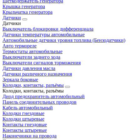
Щеткодержатель генератора
Крышка генератора
Крыльчатка генератора
Датчики
Датчики
Выключатель блокировки дифференциала
Датчики температуры автомобильные
Автомобильные датчики уровня топлива (Бензодатчики)
Авто термореле
Термостаты автомобильные
Выключатели заднего хода
Выключатели сигналов торможения
Датчики давления масла
Датчики различного назначения
Зеркала боковые
Колодки, контакты, разъёмы
Колодки, контакты, разъёмы
Диод предохранитель автомобильный
Панель соединительных проводов
Кабель автомобильный
Колодки гнездовые
Колодки штыревые
Контакты гнездовые
Контакты штыревые
Наконечники на провода