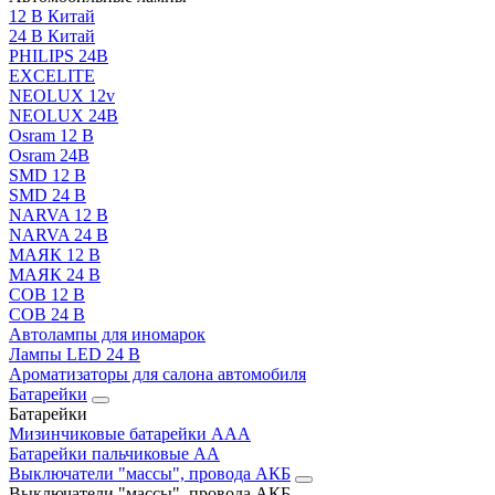
12 В Китай
24 В Китай
PHILIPS 24В
EXCELITE
NEOLUX 12v
NEOLUX 24В
Osram 12 В
Osram 24В
SMD 12 В
SMD 24 В
NARVA 12 В
NARVA 24 В
МАЯК 12 В
МАЯК 24 В
COB 12 В
COB 24 В
Автолампы для иномарок
Лампы LED 24 B
Ароматизаторы для салона автомобиля
Батарейки
Батарейки
Мизинчиковые батарейки AAA
Батарейки пальчиковые АА
Выключатели "массы", провода АКБ
Выключатели "массы", провода АКБ