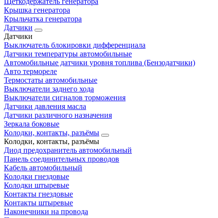
Щеткодержатель генератора
Крышка генератора
Крыльчатка генератора
Датчики
Датчики
Выключатель блокировки дифференциала
Датчики температуры автомобильные
Автомобильные датчики уровня топлива (Бензодатчики)
Авто термореле
Термостаты автомобильные
Выключатели заднего хода
Выключатели сигналов торможения
Датчики давления масла
Датчики различного назначения
Зеркала боковые
Колодки, контакты, разъёмы
Колодки, контакты, разъёмы
Диод предохранитель автомобильный
Панель соединительных проводов
Кабель автомобильный
Колодки гнездовые
Колодки штыревые
Контакты гнездовые
Контакты штыревые
Наконечники на провода