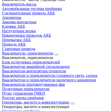
Выключатель массы
Автомобильные тестеры пробники
Соединительные провода АКБ
Ареометры
Зажимы контактные
Клеммы АКБ
Нагрузочные вилки
Наконечники проводов АКБ
Перемычки АКБ
Провода АКБ
Стартовые провода
Выключатели, переключатели
Выключатели, переключатели
Блок подрулевых переключателей
Выключатели аварийной сигнализации
Выключатели вентилятора отопителя
Выключатели и переключатели головного света, салона
Выключатели и переключатели различного назначения
Выключатели противотуманных фар
Подрулевые переключатели
Пульт управления ГМКП
Реостат щитка приборов
Генераторы, магнето и комплектующие
Генераторы, магнето и комплектующие