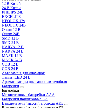
12 В Китай
24 В Китай
PHILIPS 24В
EXCELITE
NEOLUX 12v
NEOLUX 24В
Osram 12 В
Osram 24В
SMD 12 В
SMD 24 В
NARVA 12 В
NARVA 24 В
МАЯК 12 В
МАЯК 24 В
COB 12 В
COB 24 В
Автолампы для иномарок
Лампы LED 24 B
Ароматизаторы для салона автомобиля
Батарейки
Батарейки
Мизинчиковые батарейки AAA
Батарейки пальчиковые АА
Выключатели "массы", провода АКБ
Выключатели "массы", провода АКБ