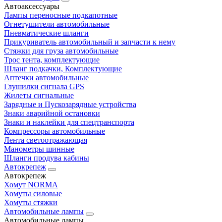
Автоаксессуары
Лампы переносные подкапотные
Огнетушители автомобильные
Пневматические шланги
Прикуриватель автомобильный и запчасти к нему
Стяжки для груза автомобильные
Трос тента, комплектующие
Шланг подкачки, Комплектующие
Аптечки автомобильные
Глушилки сигнала GPS
Жилеты сигнальные
Зарядные и Пускозарядные устройства
Знаки аварийной остановки
Знаки и наклейки для спецтранспорта
Компрессоры автомобильные
Лента светоотражающая
Манометры шинные
Шланги продува кабины
Автокрепеж
Автокрепеж
Хомут NORMA
Хомуты силовые
Хомуты стяжки
Автомобильные лампы
Автомобильные лампы