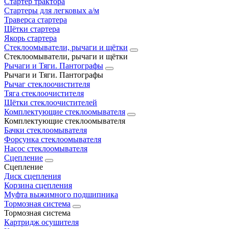
Стартер трактора
Стартеры для легковых а/м
Траверса стартера
Щётки стартера
Якорь стартера
Стеклоомыватели, рычаги и щётки
Стеклоомыватели, рычаги и щётки
Рычаги и Тяги. Пантографы
Рычаги и Тяги. Пантографы
Рычаг стеклоочистителя
Тяга стеклоочистителя
Щётки стеклоочистителей
Комплектующие стеклоомывателя
Комплектующие стеклоомывателя
Бачки стеклоомывателя
Форсунка стеклоомывателя
Насос стеклоомывателя
Сцепление
Сцепление
Диск сцепления
Корзина сцепления
Муфта выжимного подшипника
Тормозная система
Тормозная система
Картридж осушителя