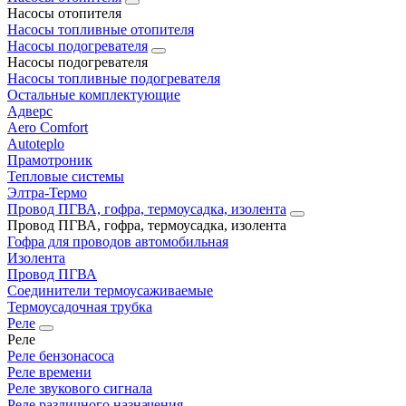
Насосы отопителя
Насосы топливные отопителя
Насосы подогревателя
Насосы подогревателя
Насосы топливные подогревателя
Остальные комплектующие
Адверс
Aero Comfort
Autoteplo
Прамотроник
Тепловые системы
Элтра-Термо
Провод ПГВА, гофра, термоусадка, изолента
Провод ПГВА, гофра, термоусадка, изолента
Гофра для проводов автомобильная
Изолента
Провод ПГВА
Соединители термоусаживаемые
Термоусадочная трубка
Реле
Реле
Реле бензонасоса
Реле времени
Реле звукового сигнала
Реле различного назначения