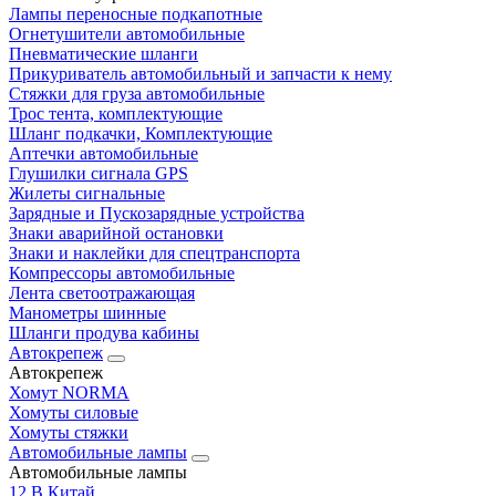
Лампы переносные подкапотные
Огнетушители автомобильные
Пневматические шланги
Прикуриватель автомобильный и запчасти к нему
Стяжки для груза автомобильные
Трос тента, комплектующие
Шланг подкачки, Комплектующие
Аптечки автомобильные
Глушилки сигнала GPS
Жилеты сигнальные
Зарядные и Пускозарядные устройства
Знаки аварийной остановки
Знаки и наклейки для спецтранспорта
Компрессоры автомобильные
Лента светоотражающая
Манометры шинные
Шланги продува кабины
Автокрепеж
Автокрепеж
Хомут NORMA
Хомуты силовые
Хомуты стяжки
Автомобильные лампы
Автомобильные лампы
12 В Китай