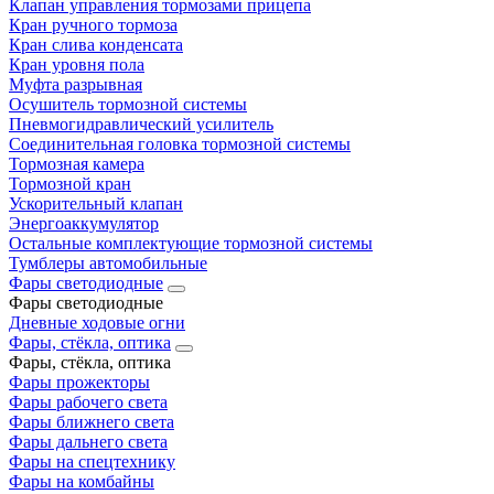
Клапан управления тормозами прицепа
Кран ручного тормоза
Кран слива конденсата
Кран уровня пола
Муфта разрывная
Осушитель тормозной системы
Пневмогидравлический усилитель
Соединительная головка тормозной системы
Тормозная камера
Тормозной кран
Ускорительный клапан
Энергоаккумулятор
Остальные комплектующие тормозной системы
Тумблеры автомобильные
Фары светодиодные
Фары светодиодные
Дневные ходовые огни
Фары, стёкла, оптика
Фары, стёкла, оптика
Фары прожекторы
Фары рабочего света
Фары ближнего света
Фары дальнего света
Фары на спецтехнику
Фары на комбайны