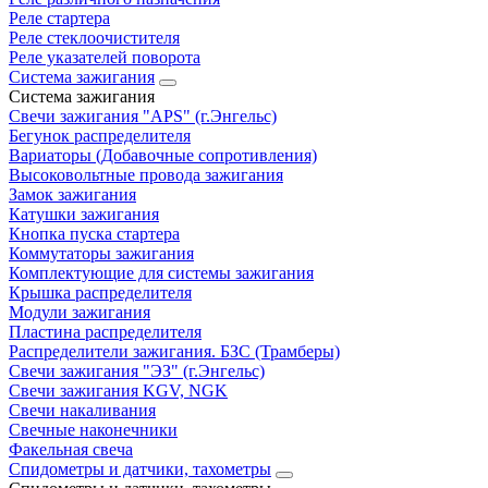
Реле стартера
Реле стеклоочистителя
Реле указателей поворота
Система зажигания
Система зажигания
Свечи зажигания "APS" (г.Энгельс)
Бегунок распределителя
Вариаторы (Добавочные сопротивления)
Высоковольтные провода зажигания
Замок зажигания
Катушки зажигания
Кнопка пуска стартера
Коммутаторы зажигания
Комплектующие для системы зажигания
Крышка распределителя
Модули зажигания
Пластина распределителя
Распределители зажигания. БЗС (Трамберы)
Свечи зажигания "ЭЗ" (г.Энгельс)
Свечи зажигания KGV, NGK
Свечи накаливания
Свечные наконечники
Факельная свеча
Спидометры и датчики, тахометры