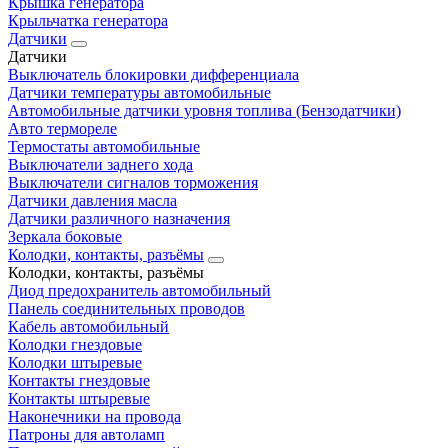
Крышка генератора
Крыльчатка генератора
Датчики
Датчики
Выключатель блокировки дифференциала
Датчики температуры автомобильные
Автомобильные датчики уровня топлива (Бензодатчики)
Авто термореле
Термостаты автомобильные
Выключатели заднего хода
Выключатели сигналов торможения
Датчики давления масла
Датчики различного назначения
Зеркала боковые
Колодки, контакты, разъёмы
Колодки, контакты, разъёмы
Диод предохранитель автомобильный
Панель соединительных проводов
Кабель автомобильный
Колодки гнездовые
Колодки штыревые
Контакты гнездовые
Контакты штыревые
Наконечники на провода
Патроны для автоламп