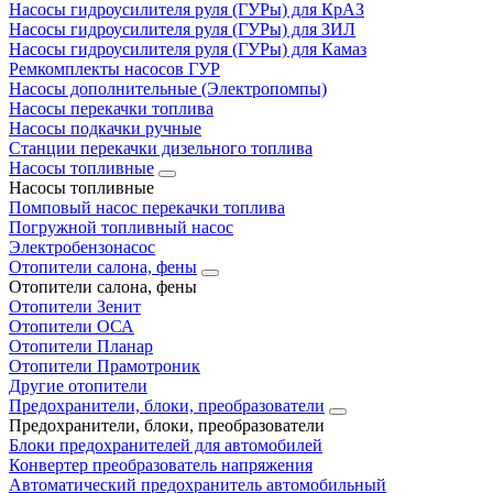
Насосы гидроусилителя руля (ГУРы) для КрАЗ
Насосы гидроусилителя руля (ГУРы) для ЗИЛ
Насосы гидроусилителя руля (ГУРы) для Камаз
Ремкомплекты насосов ГУР
Насосы дополнительные (Электропомпы)
Насосы перекачки топлива
Насосы подкачки ручные
Станции перекачки дизельного топлива
Насосы топливные
Насосы топливные
Помповый насос перекачки топлива
Погружной топливный насос
Электробензонасос
Отопители салона, фены
Отопители салона, фены
Отопители Зенит
Отопители ОСА
Отопители Планар
Отопители Прамотроник
Другие отопители
Предохранители, блоки, преобразователи
Предохранители, блоки, преобразователи
Блоки предохранителей для автомобилей
Конвертер преобразователь напряжения
Автоматический предохранитель автомобильный