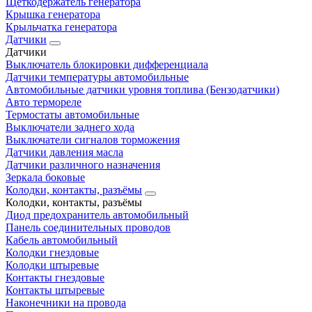
Щеткодержатель генератора
Крышка генератора
Крыльчатка генератора
Датчики
Датчики
Выключатель блокировки дифференциала
Датчики температуры автомобильные
Автомобильные датчики уровня топлива (Бензодатчики)
Авто термореле
Термостаты автомобильные
Выключатели заднего хода
Выключатели сигналов торможения
Датчики давления масла
Датчики различного назначения
Зеркала боковые
Колодки, контакты, разъёмы
Колодки, контакты, разъёмы
Диод предохранитель автомобильный
Панель соединительных проводов
Кабель автомобильный
Колодки гнездовые
Колодки штыревые
Контакты гнездовые
Контакты штыревые
Наконечники на провода