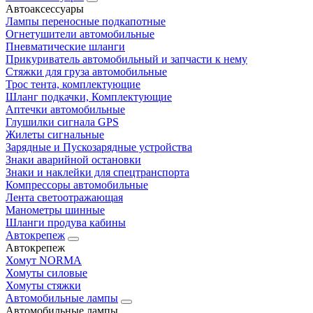
Автоаксессуары
Лампы переносные подкапотные
Огнетушители автомобильные
Пневматические шланги
Прикуриватель автомобильный и запчасти к нему
Стяжки для груза автомобильные
Трос тента, комплектующие
Шланг подкачки, Комплектующие
Аптечки автомобильные
Глушилки сигнала GPS
Жилеты сигнальные
Зарядные и Пускозарядные устройства
Знаки аварийной остановки
Знаки и наклейки для спецтранспорта
Компрессоры автомобильные
Лента светоотражающая
Манометры шинные
Шланги продува кабины
Автокрепеж
Автокрепеж
Хомут NORMA
Хомуты силовые
Хомуты стяжки
Автомобильные лампы
Автомобильные лампы