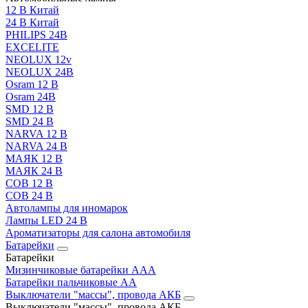
12 В Китай
24 В Китай
PHILIPS 24В
EXCELITE
NEOLUX 12v
NEOLUX 24В
Osram 12 В
Osram 24В
SMD 12 В
SMD 24 В
NARVA 12 В
NARVA 24 В
МАЯК 12 В
МАЯК 24 В
COB 12 В
COB 24 В
Автолампы для иномарок
Лампы LED 24 B
Ароматизаторы для салона автомобиля
Батарейки
Батарейки
Мизинчиковые батарейки AAA
Батарейки пальчиковые АА
Выключатели "массы", провода АКБ
Выключатели "массы", провода АКБ