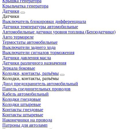
Крышка генератора
Крыльчатка генератора
Датчики
Датчики
Выключатель блокировки дифференциала
Датчики температуры автомобильные
Автомобильные датчики уровня топлива (Бензодатчики)
Авто термореле
Термостаты автомобильные
Выключатели заднего хода
Выключатели сигналов торможения
Датчики давления масла
Датчики различного назначения
Зеркала боковые
Колодки, контакты, разъёмы
Колодки, контакты, разъёмы
Диод предохранитель автомобильный
Панель соединительных проводов
Кабель автомобильный
Колодки гнездовые
Колодки штыревые
Контакты гнездовые
Контакты штыревые
Наконечники на провода
Патроны для автоламп