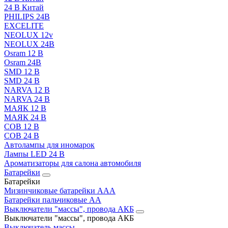
24 В Китай
PHILIPS 24В
EXCELITE
NEOLUX 12v
NEOLUX 24В
Osram 12 В
Osram 24В
SMD 12 В
SMD 24 В
NARVA 12 В
NARVA 24 В
МАЯК 12 В
МАЯК 24 В
COB 12 В
COB 24 В
Автолампы для иномарок
Лампы LED 24 B
Ароматизаторы для салона автомобиля
Батарейки
Батарейки
Мизинчиковые батарейки AAA
Батарейки пальчиковые АА
Выключатели "массы", провода АКБ
Выключатели "массы", провода АКБ
Выключатель массы