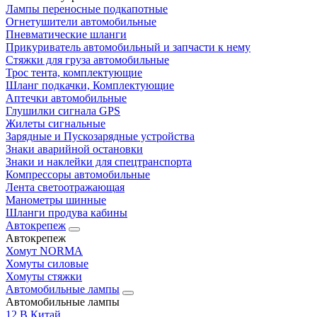
Лампы переносные подкапотные
Огнетушители автомобильные
Пневматические шланги
Прикуриватель автомобильный и запчасти к нему
Стяжки для груза автомобильные
Трос тента, комплектующие
Шланг подкачки, Комплектующие
Аптечки автомобильные
Глушилки сигнала GPS
Жилеты сигнальные
Зарядные и Пускозарядные устройства
Знаки аварийной остановки
Знаки и наклейки для спецтранспорта
Компрессоры автомобильные
Лента светоотражающая
Манометры шинные
Шланги продува кабины
Автокрепеж
Автокрепеж
Хомут NORMA
Хомуты силовые
Хомуты стяжки
Автомобильные лампы
Автомобильные лампы
12 В Китай