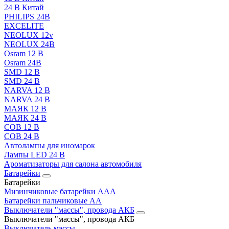
24 В Китай
PHILIPS 24В
EXCELITE
NEOLUX 12v
NEOLUX 24В
Osram 12 В
Osram 24В
SMD 12 В
SMD 24 В
NARVA 12 В
NARVA 24 В
МАЯК 12 В
МАЯК 24 В
COB 12 В
COB 24 В
Автолампы для иномарок
Лампы LED 24 B
Ароматизаторы для салона автомобиля
Батарейки
Батарейки
Мизинчиковые батарейки AAA
Батарейки пальчиковые АА
Выключатели "массы", провода АКБ
Выключатели "массы", провода АКБ
Выключатель массы