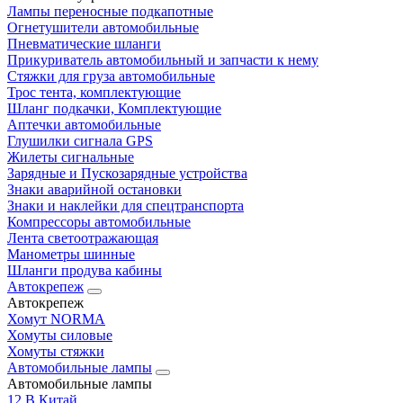
Лампы переносные подкапотные
Огнетушители автомобильные
Пневматические шланги
Прикуриватель автомобильный и запчасти к нему
Стяжки для груза автомобильные
Трос тента, комплектующие
Шланг подкачки, Комплектующие
Аптечки автомобильные
Глушилки сигнала GPS
Жилеты сигнальные
Зарядные и Пускозарядные устройства
Знаки аварийной остановки
Знаки и наклейки для спецтранспорта
Компрессоры автомобильные
Лента светоотражающая
Манометры шинные
Шланги продува кабины
Автокрепеж
Автокрепеж
Хомут NORMA
Хомуты силовые
Хомуты стяжки
Автомобильные лампы
Автомобильные лампы
12 В Китай