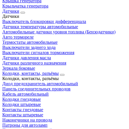
Крышка генератора
Крыльчатка генератора
Датчики
Датчики
Выключатель блокировки дифференциала
Датчики температуры автомобильные
Автомобильные датчики уровня топлива (Бензодатчики)
Авто термореле
Термостаты автомобильные
Выключатели заднего хода
Выключатели сигналов торможения
Датчики давления масла
Датчики различного назначения
Зеркала боковые
Колодки, контакты, разъёмы
Колодки, контакты, разъёмы
Диод предохранитель автомобильный
Панель соединительных проводов
Кабель автомобильный
Колодки гнездовые
Колодки штыревые
Контакты гнездовые
Контакты штыревые
Наконечники на провода
Патроны для автоламп