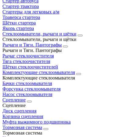
Стартер автобуса
Стартер трактора
Стартеры для легковых а/м
Траверса стартера
Щётки стартера
Якорь стартера
Стеклоомыватели, рычаги и щётки
Стеклоомыватели, рычаги и щётки
Рычаги и Тяги. Пантографы
Рычаги и Тяги. Пантографы
Рычаг стеклоочистителя
Тяга стеклоочистителя
Щётки стеклоочистителей
Комплектующие стеклоомывателя
Комплектующие стеклоомывателя
Бачки стеклоомывателя
Форсунка стеклоомывателя
Насос стеклоомывателя
Сцепление
Сцепление
Диск сцепления
Корзина сцепления
Муфта выжимного подшипника
Тормозная система
Тормозная система