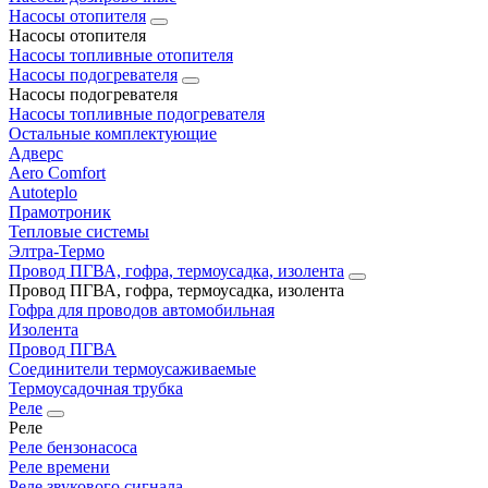
Насосы отопителя
Насосы отопителя
Насосы топливные отопителя
Насосы подогревателя
Насосы подогревателя
Насосы топливные подогревателя
Остальные комплектующие
Адверс
Aero Comfort
Autoteplo
Прамотроник
Тепловые системы
Элтра-Термо
Провод ПГВА, гофра, термоусадка, изолента
Провод ПГВА, гофра, термоусадка, изолента
Гофра для проводов автомобильная
Изолента
Провод ПГВА
Соединители термоусаживаемые
Термоусадочная трубка
Реле
Реле
Реле бензонасоса
Реле времени
Реле звукового сигнала