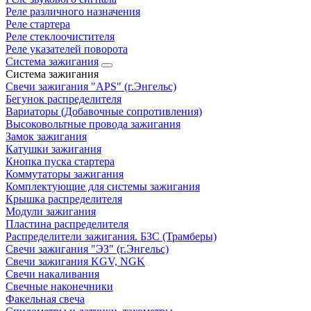
Реле различного назначения
Реле стартера
Реле стеклоочистителя
Реле указателей поворота
Система зажигания
Система зажигания
Свечи зажигания "APS" (г.Энгельс)
Бегунок распределителя
Вариаторы (Добавочные сопротивления)
Высоковольтные провода зажигания
Замок зажигания
Катушки зажигания
Кнопка пуска стартера
Коммутаторы зажигания
Комплектующие для системы зажигания
Крышка распределителя
Модули зажигания
Пластина распределителя
Распределители зажигания. БЗС (Трамберы)
Свечи зажигания "ЭЗ" (г.Энгельс)
Свечи зажигания KGV, NGK
Свечи накаливания
Свечные наконечники
Факельная свеча