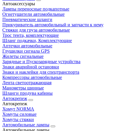
Автоаксессуары
Лампы переносные подкапотные
Огнетушители автомобильные
Пневматические шланги
Прикуриватель автомобильный и запчасти к нему
Стяжки для груза автомобильные
Трос тента, комплектующие
Шланг подкачки, Комплектующие
Аптечки автомобильные
Глушилки сигнала GPS
Жилеты сигнальные
Зарядные и Пускозарядные устройства
Знаки аварийной остановки
Знаки и наклейки для спецтранспорта
Компрессоры автомобильные
Лента светоотражающая
Манометры шинные
Шланги продува кабины
Автокрепеж
Автокрепеж
Хомут NORMA
Хомуты силовые
Хомуты стяжки
Автомобильные лампы
Автомобильные лампы