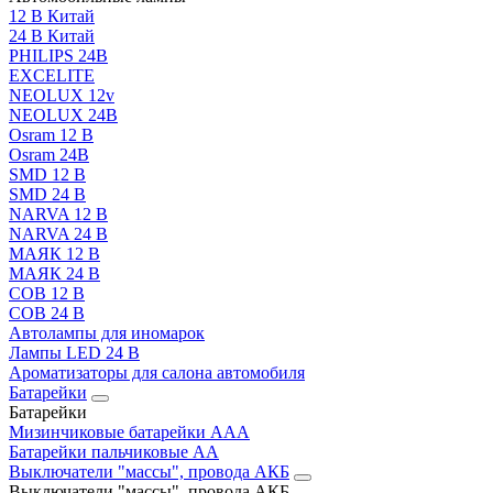
12 В Китай
24 В Китай
PHILIPS 24В
EXCELITE
NEOLUX 12v
NEOLUX 24В
Osram 12 В
Osram 24В
SMD 12 В
SMD 24 В
NARVA 12 В
NARVA 24 В
МАЯК 12 В
МАЯК 24 В
COB 12 В
COB 24 В
Автолампы для иномарок
Лампы LED 24 B
Ароматизаторы для салона автомобиля
Батарейки
Батарейки
Мизинчиковые батарейки AAA
Батарейки пальчиковые АА
Выключатели "массы", провода АКБ
Выключатели "массы", провода АКБ