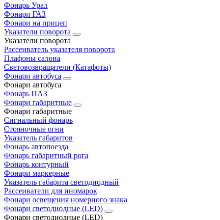
Фонарь Урал
Фонари ГАЗ
Фонари на прицеп
Указатели поворота
Указатели поворота
Рассеиватель указателя поворота
Плафоны салона
Световозвращатели (Катафоты)
Фонари автобуса
Фонари автобуса
Фонарь ПАЗ
Фонари габаритные
Фонари габаритные
Сигнальный фонарь
Стояночные огни
Указатель габаритов
Фонарь автопоезда
Фонарь габаритный рога
Фонарь контурный
Фонари маркерные
Указатель габарита светодиодный
Рассеиватели для иномарок
Фонари освещения номерного знака
Фонари светодиодные (LED)
Фонари светодиодные (LED)