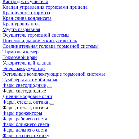
Картридж осушителя
Клапан управления тормозами прицепа
Кран ручного тормоза
Кран слива конденсата
Кран уровня пола
Муфта разрывная
Осушитель тормозной системы
Пневмогидравлический усилитель
Соединительная головка тормозной системы
Тормозная камера
Тормозной кран
Ускорительный клапан
Энергоаккумулятор
Остальные комплектующие тормозной системы
Тумблеры автомобильные
Фары светодиодные
Фары светодиодные
Дневные ходовые огни
Фары, стёкла, оптика
Фары, стёкла, оптика
Фары прожекторы
Фары рабочего света
Фары ближнего света
Фары дальнего света
Фары на спецтехнику