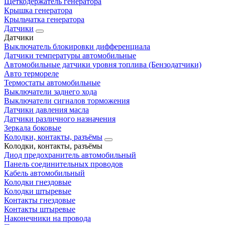
Щеткодержатель генератора
Крышка генератора
Крыльчатка генератора
Датчики
Датчики
Выключатель блокировки дифференциала
Датчики температуры автомобильные
Автомобильные датчики уровня топлива (Бензодатчики)
Авто термореле
Термостаты автомобильные
Выключатели заднего хода
Выключатели сигналов торможения
Датчики давления масла
Датчики различного назначения
Зеркала боковые
Колодки, контакты, разъёмы
Колодки, контакты, разъёмы
Диод предохранитель автомобильный
Панель соединительных проводов
Кабель автомобильный
Колодки гнездовые
Колодки штыревые
Контакты гнездовые
Контакты штыревые
Наконечники на провода