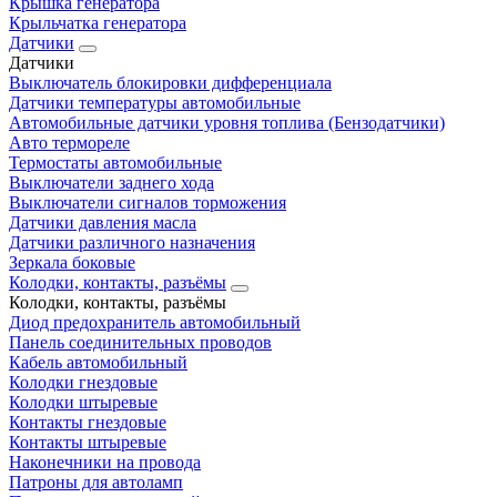
Крышка генератора
Крыльчатка генератора
Датчики
Датчики
Выключатель блокировки дифференциала
Датчики температуры автомобильные
Автомобильные датчики уровня топлива (Бензодатчики)
Авто термореле
Термостаты автомобильные
Выключатели заднего хода
Выключатели сигналов торможения
Датчики давления масла
Датчики различного назначения
Зеркала боковые
Колодки, контакты, разъёмы
Колодки, контакты, разъёмы
Диод предохранитель автомобильный
Панель соединительных проводов
Кабель автомобильный
Колодки гнездовые
Колодки штыревые
Контакты гнездовые
Контакты штыревые
Наконечники на провода
Патроны для автоламп