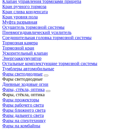
Клапан управления тормозами прицепа
Кран ручного тормоза
Кран слива конденсата
Кран уровня пола
Муфта разрывная
Осушитель тормозной системы
Пневмогидравлический усилитель
Соединительная головка тормозной системы
Тормозная камера
Тормозной кран
Ускорительный клапан
Энергоаккумулятор
Остальные комплектующие тормозной системы
Тумблеры автомобильные
Фары светодиодные
Фары светодиодные
Дневные ходовые огни
Фары, стёкла, оптика
Фары, стёкла, оптика
Фары прожекторы
Фары рабочего света
Фары ближнего света
Фары дальнего света
Фары на спецтехнику
Фары на комбайны