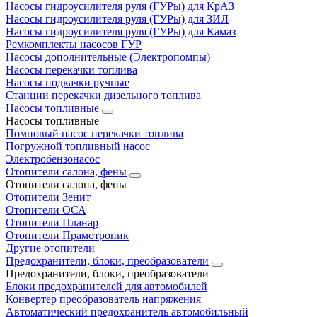
Насосы гидроусилителя руля (ГУРы) для КрАЗ
Насосы гидроусилителя руля (ГУРы) для ЗИЛ
Насосы гидроусилителя руля (ГУРы) для Камаз
Ремкомплекты насосов ГУР
Насосы дополнительные (Электропомпы)
Насосы перекачки топлива
Насосы подкачки ручные
Станции перекачки дизельного топлива
Насосы топливные
Насосы топливные
Помповый насос перекачки топлива
Погружной топливный насос
Электробензонасос
Отопители салона, фены
Отопители салона, фены
Отопители Зенит
Отопители ОСА
Отопители Планар
Отопители Прамотроник
Другие отопители
Предохранители, блоки, преобразователи
Предохранители, блоки, преобразователи
Блоки предохранителей для автомобилей
Конвертер преобразователь напряжения
Автоматический предохранитель автомобильный