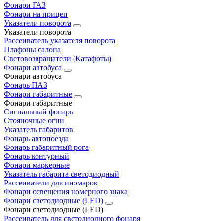
Фонари ГАЗ
Фонари на прицеп
Указатели поворота
Указатели поворота
Рассеиватель указателя поворота
Плафоны салона
Световозвращатели (Катафоты)
Фонари автобуса
Фонари автобуса
Фонарь ПАЗ
Фонари габаритные
Фонари габаритные
Сигнальный фонарь
Стояночные огни
Указатель габаритов
Фонарь автопоезда
Фонарь габаритный рога
Фонарь контурный
Фонари маркерные
Указатель габарита светодиодный
Рассеиватели для иномарок
Фонари освещения номерного знака
Фонари светодиодные (LED)
Фонари светодиодные (LED)
Рассеиватель для светодиодного фонаря