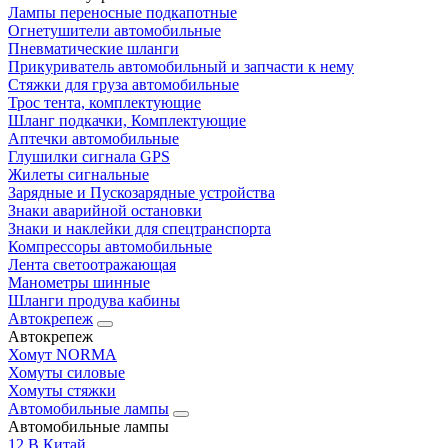
Лампы переносные подкапотные
Огнетушители автомобильные
Пневматические шланги
Прикуриватель автомобильный и запчасти к нему
Стяжки для груза автомобильные
Трос тента, комплектующие
Шланг подкачки, Комплектующие
Аптечки автомобильные
Глушилки сигнала GPS
Жилеты сигнальные
Зарядные и Пускозарядные устройства
Знаки аварийной остановки
Знаки и наклейки для спецтранспорта
Компрессоры автомобильные
Лента светоотражающая
Манометры шинные
Шланги продува кабины
Автокрепеж
Автокрепеж
Хомут NORMA
Хомуты силовые
Хомуты стяжки
Автомобильные лампы
Автомобильные лампы
12 В Китай