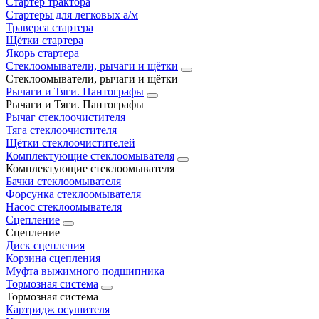
Стартер трактора
Стартеры для легковых а/м
Траверса стартера
Щётки стартера
Якорь стартера
Стеклоомыватели, рычаги и щётки
Стеклоомыватели, рычаги и щётки
Рычаги и Тяги. Пантографы
Рычаги и Тяги. Пантографы
Рычаг стеклоочистителя
Тяга стеклоочистителя
Щётки стеклоочистителей
Комплектующие стеклоомывателя
Комплектующие стеклоомывателя
Бачки стеклоомывателя
Форсунка стеклоомывателя
Насос стеклоомывателя
Сцепление
Сцепление
Диск сцепления
Корзина сцепления
Муфта выжимного подшипника
Тормозная система
Тормозная система
Картридж осушителя