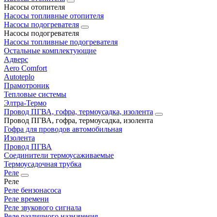
Насосы отопителя
Насосы топливные отопителя
Насосы подогревателя
Насосы подогревателя
Насосы топливные подогревателя
Остальные комплектующие
Адверс
Aero Comfort
Autoteplo
Прамотроник
Тепловые системы
Элтра-Термо
Провод ПГВА, гофра, термоусадка, изолента
Провод ПГВА, гофра, термоусадка, изолента
Гофра для проводов автомобильная
Изолента
Провод ПГВА
Соединители термоусаживаемые
Термоусадочная трубка
Реле
Реле
Реле бензонасоса
Реле времени
Реле звукового сигнала
Реле различного назначения