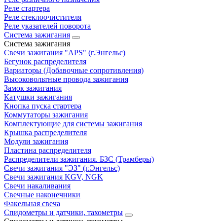
Реле стартера
Реле стеклоочистителя
Реле указателей поворота
Система зажигания
Система зажигания
Свечи зажигания "APS" (г.Энгельс)
Бегунок распределителя
Вариаторы (Добавочные сопротивления)
Высоковольтные провода зажигания
Замок зажигания
Катушки зажигания
Кнопка пуска стартера
Коммутаторы зажигания
Комплектующие для системы зажигания
Крышка распределителя
Модули зажигания
Пластина распределителя
Распределители зажигания. БЗС (Трамберы)
Свечи зажигания "ЭЗ" (г.Энгельс)
Свечи зажигания KGV, NGK
Свечи накаливания
Свечные наконечники
Факельная свеча
Спидометры и датчики, тахометры