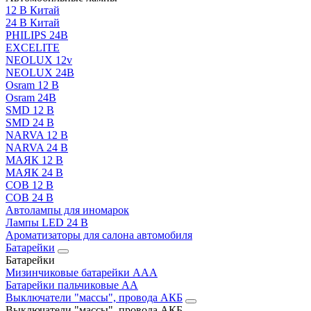
12 В Китай
24 В Китай
PHILIPS 24В
EXCELITE
NEOLUX 12v
NEOLUX 24В
Osram 12 В
Osram 24В
SMD 12 В
SMD 24 В
NARVA 12 В
NARVA 24 В
МАЯК 12 В
МАЯК 24 В
COB 12 В
COB 24 В
Автолампы для иномарок
Лампы LED 24 B
Ароматизаторы для салона автомобиля
Батарейки
Батарейки
Мизинчиковые батарейки AAA
Батарейки пальчиковые АА
Выключатели "массы", провода АКБ
Выключатели "массы", провода АКБ