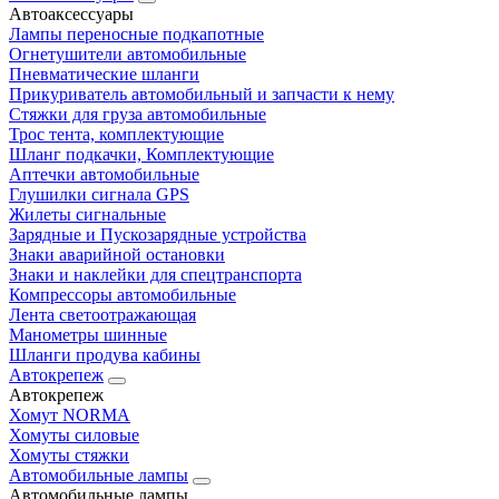
Автоаксессуары
Лампы переносные подкапотные
Огнетушители автомобильные
Пневматические шланги
Прикуриватель автомобильный и запчасти к нему
Стяжки для груза автомобильные
Трос тента, комплектующие
Шланг подкачки, Комплектующие
Аптечки автомобильные
Глушилки сигнала GPS
Жилеты сигнальные
Зарядные и Пускозарядные устройства
Знаки аварийной остановки
Знаки и наклейки для спецтранспорта
Компрессоры автомобильные
Лента светоотражающая
Манометры шинные
Шланги продува кабины
Автокрепеж
Автокрепеж
Хомут NORMA
Хомуты силовые
Хомуты стяжки
Автомобильные лампы
Автомобильные лампы