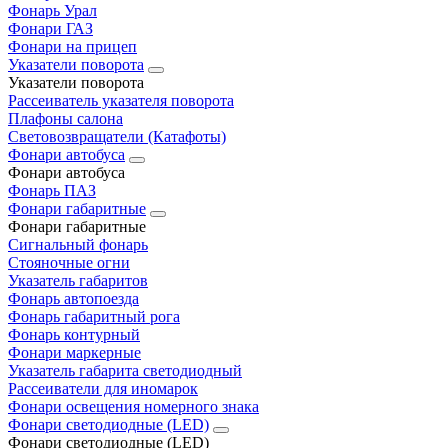
Фонарь Урал
Фонари ГАЗ
Фонари на прицеп
Указатели поворота
Указатели поворота
Рассеиватель указателя поворота
Плафоны салона
Световозвращатели (Катафоты)
Фонари автобуса
Фонари автобуса
Фонарь ПАЗ
Фонари габаритные
Фонари габаритные
Сигнальный фонарь
Стояночные огни
Указатель габаритов
Фонарь автопоезда
Фонарь габаритный рога
Фонарь контурный
Фонари маркерные
Указатель габарита светодиодный
Рассеиватели для иномарок
Фонари освещения номерного знака
Фонари светодиодные (LED)
Фонари светодиодные (LED)