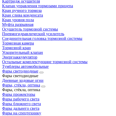
Картридж осушителя
Клапан управления тормозами прицепа
Кран ручного тормоза
Кран слива конденсата
Кран уровня пола
Муфта разрывная
Осушитель тормозной системы
Пневмогидравлический усилитель
Соединительная головка тормозной системы
Тормозная камера
Тормозной кран
Ускорительный клапан
Энергоаккумулятор
Остальные комплектующие тормозной системы
Тумблеры автомобильные
Фары светодиодные
Фары светодиодные
Дневные ходовые огни
Фары, стёкла, оптика
Фары, стёкла, оптика
Фары прожекторы
Фары рабочего света
Фары ближнего света
Фары дальнего света
Фары на спецтехнику