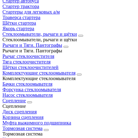
Стартер автобуса
Стартер трактора
Стартеры для легковых а/м
Траверса стартера
Щётки стартера
Якорь стартера
Стеклоомыватели, рычаги и щётки
Стеклоомыватели, рычаги и щётки
Рычаги и Тяги. Пантографы
Рычаги и Тяги. Пантографы
Рычаг стеклоочистителя
Тяга стеклоочистителя
Щётки стеклоочистителей
Комплектующие стеклоомывателя
Комплектующие стеклоомывателя
Бачки стеклоомывателя
Форсунка стеклоомывателя
Насос стеклоомывателя
Сцепление
Сцепление
Диск сцепления
Корзина сцепления
Муфта выжимного подшипника
Тормозная система
Тормозная система