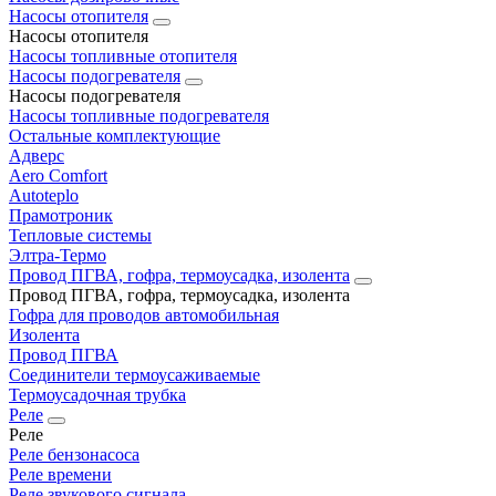
Насосы отопителя
Насосы отопителя
Насосы топливные отопителя
Насосы подогревателя
Насосы подогревателя
Насосы топливные подогревателя
Остальные комплектующие
Адверс
Aero Comfort
Autoteplo
Прамотроник
Тепловые системы
Элтра-Термо
Провод ПГВА, гофра, термоусадка, изолента
Провод ПГВА, гофра, термоусадка, изолента
Гофра для проводов автомобильная
Изолента
Провод ПГВА
Соединители термоусаживаемые
Термоусадочная трубка
Реле
Реле
Реле бензонасоса
Реле времени
Реле звукового сигнала