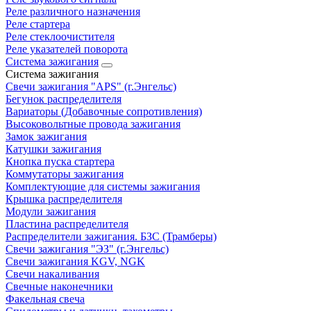
Реле различного назначения
Реле стартера
Реле стеклоочистителя
Реле указателей поворота
Система зажигания
Система зажигания
Свечи зажигания "APS" (г.Энгельс)
Бегунок распределителя
Вариаторы (Добавочные сопротивления)
Высоковольтные провода зажигания
Замок зажигания
Катушки зажигания
Кнопка пуска стартера
Коммутаторы зажигания
Комплектующие для системы зажигания
Крышка распределителя
Модули зажигания
Пластина распределителя
Распределители зажигания. БЗС (Трамберы)
Свечи зажигания "ЭЗ" (г.Энгельс)
Свечи зажигания KGV, NGK
Свечи накаливания
Свечные наконечники
Факельная свеча