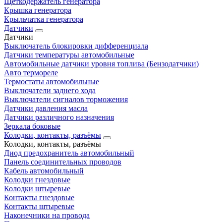
Щеткодержатель генератора
Крышка генератора
Крыльчатка генератора
Датчики
Датчики
Выключатель блокировки дифференциала
Датчики температуры автомобильные
Автомобильные датчики уровня топлива (Бензодатчики)
Авто термореле
Термостаты автомобильные
Выключатели заднего хода
Выключатели сигналов торможения
Датчики давления масла
Датчики различного назначения
Зеркала боковые
Колодки, контакты, разъёмы
Колодки, контакты, разъёмы
Диод предохранитель автомобильный
Панель соединительных проводов
Кабель автомобильный
Колодки гнездовые
Колодки штыревые
Контакты гнездовые
Контакты штыревые
Наконечники на провода