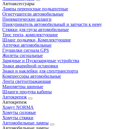
Автоаксессуары
Лампы переносные подкапотные
Огнетушители автомобильные
Пневматические шланги
Прикуриватель автомобильный и запчасти к нему
Стяжки для груза автомобильные
Трос тента, комплектующие
Шланг подкачки, Комплектующие
Аптечки автомобильные
Глушилки сигнала GPS
Жилеты сигнальные
Зарядные и Пускозарядные устройства
Знаки аварийной остановки
Знаки и наклейки для спецтранспорта
Компрессоры автомобильные
Лента светоотражающая
Манометры шинные
Шланги продува кабины
Автокрепеж
Автокрепеж
Хомут NORMA
Хомуты силовые
Хомуты стяжки
Автомобильные лампы
Автомобильные лампы