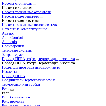
Насосы отопителя
Насосы отопителя
Насосы топливные отопителя
Насосы подогревателя
Насосы подогревателя
Насосы топливные подогревателя
Остальные комплектующие
Адверс
Aero Comfort
Autoteplo
Прамотроник
Тепловые системы
Элтра-Термо
Провод ПГВА, гофра, термоусадка, изолента
Провод ПГВА, гофра, термоусадка, изолента
Гофра для проводов автомобильная
Изолента
Провод ПГВА
Соединители термоусаживаемые
Термоусадочная трубка
Реле
Реле
Реле бензонасоса
Реле времени
Реле звукового сигнала