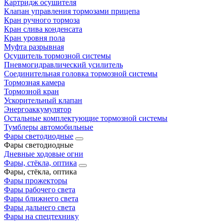
Картридж осушителя
Клапан управления тормозами прицепа
Кран ручного тормоза
Кран слива конденсата
Кран уровня пола
Муфта разрывная
Осушитель тормозной системы
Пневмогидравлический усилитель
Соединительная головка тормозной системы
Тормозная камера
Тормозной кран
Ускорительный клапан
Энергоаккумулятор
Остальные комплектующие тормозной системы
Тумблеры автомобильные
Фары светодиодные
Фары светодиодные
Дневные ходовые огни
Фары, стёкла, оптика
Фары, стёкла, оптика
Фары прожекторы
Фары рабочего света
Фары ближнего света
Фары дальнего света
Фары на спецтехнику