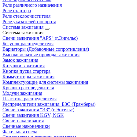
Реле различного назначения
Реле стартера
Реле стеклоочистителя
Реле указателей поворота
Система зажигания
Система зажигания
Свечи зажигания "APS" (г.Энгельс)
Бегунок распределителя
Вариаторы (Добавочные сопротивления)
Высоковольтные провода зажигания
Замок зажигания
Катушки зажигания
Кнопка пуска стартера
Коммутаторы зажигания
Комплектующие для системы зажигания
Крышка распределителя
Модули зажигания
Пластина распределителя
Распределители зажигания. БЗС (Трамберы)
Свечи зажигания "ЭЗ" (г.Энгельс)
Свечи зажигания KGV, NGK
Свечи накаливания
Свечные наконечники
Факельная свеча