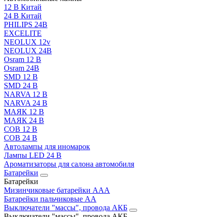
12 В Китай
24 В Китай
PHILIPS 24В
EXCELITE
NEOLUX 12v
NEOLUX 24В
Osram 12 В
Osram 24В
SMD 12 В
SMD 24 В
NARVA 12 В
NARVA 24 В
МАЯК 12 В
МАЯК 24 В
COB 12 В
COB 24 В
Автолампы для иномарок
Лампы LED 24 B
Ароматизаторы для салона автомобиля
Батарейки
Батарейки
Мизинчиковые батарейки AAA
Батарейки пальчиковые АА
Выключатели "массы", провода АКБ
Выключатели "массы", провода АКБ