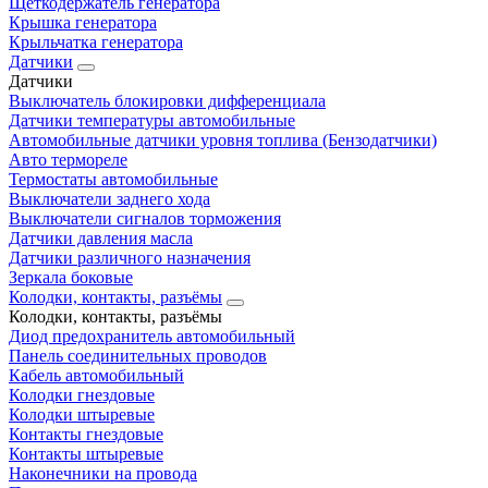
Щеткодержатель генератора
Крышка генератора
Крыльчатка генератора
Датчики
Датчики
Выключатель блокировки дифференциала
Датчики температуры автомобильные
Автомобильные датчики уровня топлива (Бензодатчики)
Авто термореле
Термостаты автомобильные
Выключатели заднего хода
Выключатели сигналов торможения
Датчики давления масла
Датчики различного назначения
Зеркала боковые
Колодки, контакты, разъёмы
Колодки, контакты, разъёмы
Диод предохранитель автомобильный
Панель соединительных проводов
Кабель автомобильный
Колодки гнездовые
Колодки штыревые
Контакты гнездовые
Контакты штыревые
Наконечники на провода