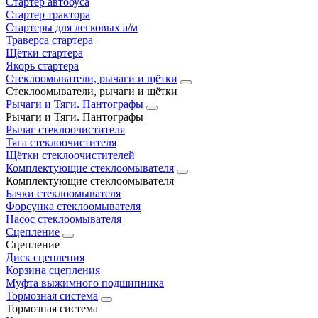
Стартер автобуса
Стартер трактора
Стартеры для легковых а/м
Траверса стартера
Щётки стартера
Якорь стартера
Стеклоомыватели, рычаги и щётки
Стеклоомыватели, рычаги и щётки
Рычаги и Тяги. Пантографы
Рычаги и Тяги. Пантографы
Рычаг стеклоочистителя
Тяга стеклоочистителя
Щётки стеклоочистителей
Комплектующие стеклоомывателя
Комплектующие стеклоомывателя
Бачки стеклоомывателя
Форсунка стеклоомывателя
Насос стеклоомывателя
Сцепление
Сцепление
Диск сцепления
Корзина сцепления
Муфта выжимного подшипника
Тормозная система
Тормозная система