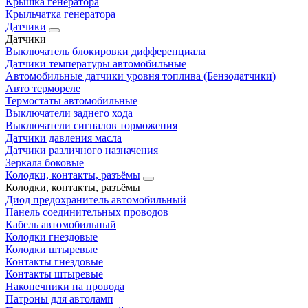
Крышка генератора
Крыльчатка генератора
Датчики
Датчики
Выключатель блокировки дифференциала
Датчики температуры автомобильные
Автомобильные датчики уровня топлива (Бензодатчики)
Авто термореле
Термостаты автомобильные
Выключатели заднего хода
Выключатели сигналов торможения
Датчики давления масла
Датчики различного назначения
Зеркала боковые
Колодки, контакты, разъёмы
Колодки, контакты, разъёмы
Диод предохранитель автомобильный
Панель соединительных проводов
Кабель автомобильный
Колодки гнездовые
Колодки штыревые
Контакты гнездовые
Контакты штыревые
Наконечники на провода
Патроны для автоламп