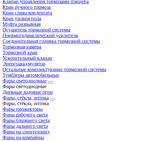
Клапан управления тормозами прицепа
Кран ручного тормоза
Кран слива конденсата
Кран уровня пола
Муфта разрывная
Осушитель тормозной системы
Пневмогидравлический усилитель
Соединительная головка тормозной системы
Тормозная камера
Тормозной кран
Ускорительный клапан
Энергоаккумулятор
Остальные комплектующие тормозной системы
Тумблеры автомобильные
Фары светодиодные
Фары светодиодные
Дневные ходовые огни
Фары, стёкла, оптика
Фары, стёкла, оптика
Фары прожекторы
Фары рабочего света
Фары ближнего света
Фары дальнего света
Фары на спецтехнику
Фары на комбайны