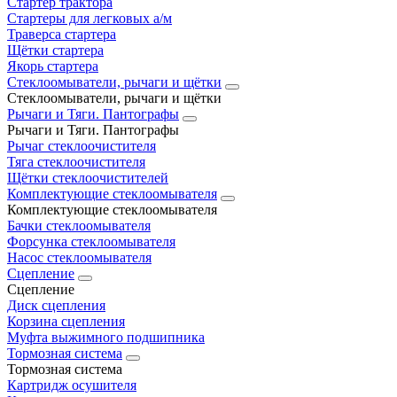
Стартер трактора
Стартеры для легковых а/м
Траверса стартера
Щётки стартера
Якорь стартера
Стеклоомыватели, рычаги и щётки
Стеклоомыватели, рычаги и щётки
Рычаги и Тяги. Пантографы
Рычаги и Тяги. Пантографы
Рычаг стеклоочистителя
Тяга стеклоочистителя
Щётки стеклоочистителей
Комплектующие стеклоомывателя
Комплектующие стеклоомывателя
Бачки стеклоомывателя
Форсунка стеклоомывателя
Насос стеклоомывателя
Сцепление
Сцепление
Диск сцепления
Корзина сцепления
Муфта выжимного подшипника
Тормозная система
Тормозная система
Картридж осушителя