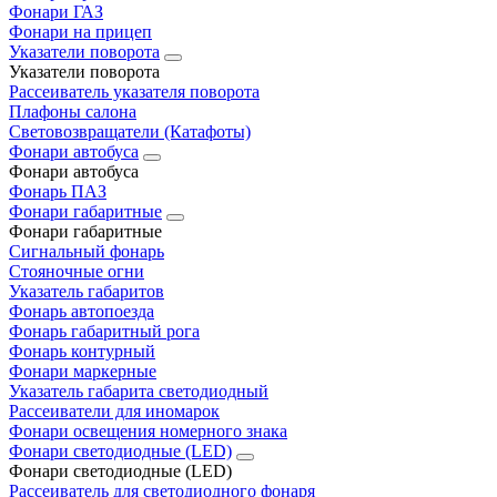
Фонари ГАЗ
Фонари на прицеп
Указатели поворота
Указатели поворота
Рассеиватель указателя поворота
Плафоны салона
Световозвращатели (Катафоты)
Фонари автобуса
Фонари автобуса
Фонарь ПАЗ
Фонари габаритные
Фонари габаритные
Сигнальный фонарь
Стояночные огни
Указатель габаритов
Фонарь автопоезда
Фонарь габаритный рога
Фонарь контурный
Фонари маркерные
Указатель габарита светодиодный
Рассеиватели для иномарок
Фонари освещения номерного знака
Фонари светодиодные (LED)
Фонари светодиодные (LED)
Рассеиватель для светодиодного фонаря