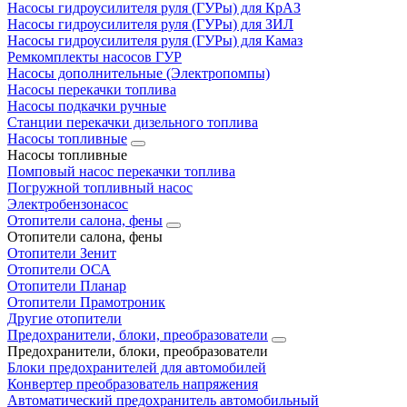
Насосы гидроусилителя руля (ГУРы) для КрАЗ
Насосы гидроусилителя руля (ГУРы) для ЗИЛ
Насосы гидроусилителя руля (ГУРы) для Камаз
Ремкомплекты насосов ГУР
Насосы дополнительные (Электропомпы)
Насосы перекачки топлива
Насосы подкачки ручные
Станции перекачки дизельного топлива
Насосы топливные
Насосы топливные
Помповый насос перекачки топлива
Погружной топливный насос
Электробензонасос
Отопители салона, фены
Отопители салона, фены
Отопители Зенит
Отопители ОСА
Отопители Планар
Отопители Прамотроник
Другие отопители
Предохранители, блоки, преобразователи
Предохранители, блоки, преобразователи
Блоки предохранителей для автомобилей
Конвертер преобразователь напряжения
Автоматический предохранитель автомобильный