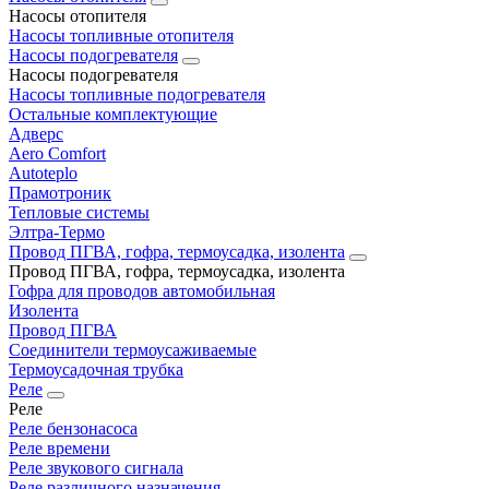
Насосы отопителя
Насосы топливные отопителя
Насосы подогревателя
Насосы подогревателя
Насосы топливные подогревателя
Остальные комплектующие
Адверс
Aero Comfort
Autoteplo
Прамотроник
Тепловые системы
Элтра-Термо
Провод ПГВА, гофра, термоусадка, изолента
Провод ПГВА, гофра, термоусадка, изолента
Гофра для проводов автомобильная
Изолента
Провод ПГВА
Соединители термоусаживаемые
Термоусадочная трубка
Реле
Реле
Реле бензонасоса
Реле времени
Реле звукового сигнала
Реле различного назначения