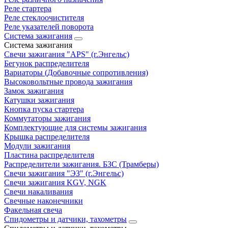
Реле стартера
Реле стеклоочистителя
Реле указателей поворота
Система зажигания
Система зажигания
Свечи зажигания "APS" (г.Энгельс)
Бегунок распределителя
Вариаторы (Добавочные сопротивления)
Высоковольтные провода зажигания
Замок зажигания
Катушки зажигания
Кнопка пуска стартера
Коммутаторы зажигания
Комплектующие для системы зажигания
Крышка распределителя
Модули зажигания
Пластина распределителя
Распределители зажигания. БЗС (Трамберы)
Свечи зажигания "ЭЗ" (г.Энгельс)
Свечи зажигания KGV, NGK
Свечи накаливания
Свечные наконечники
Факельная свеча
Спидометры и датчики, тахометры