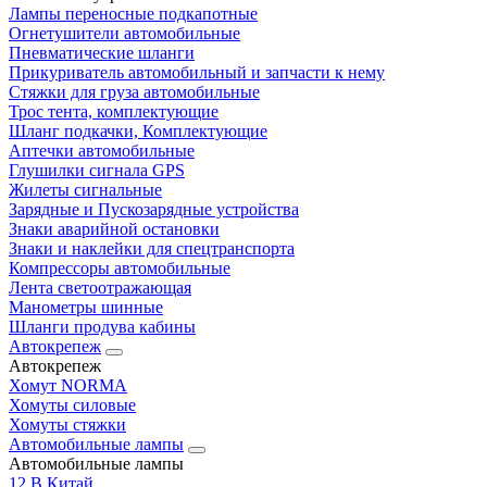
Лампы переносные подкапотные
Огнетушители автомобильные
Пневматические шланги
Прикуриватель автомобильный и запчасти к нему
Стяжки для груза автомобильные
Трос тента, комплектующие
Шланг подкачки, Комплектующие
Аптечки автомобильные
Глушилки сигнала GPS
Жилеты сигнальные
Зарядные и Пускозарядные устройства
Знаки аварийной остановки
Знаки и наклейки для спецтранспорта
Компрессоры автомобильные
Лента светоотражающая
Манометры шинные
Шланги продува кабины
Автокрепеж
Автокрепеж
Хомут NORMA
Хомуты силовые
Хомуты стяжки
Автомобильные лампы
Автомобильные лампы
12 В Китай