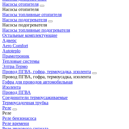
Насосы отопителя
Насосы отопителя
Насосы топливные отопителя
Насосы подогревателя
Насосы подогревателя
Насосы топливные подогревателя
Остальные комплектующие
Адверс
Aero Comfort
Autoteplo
Прамотроник
Тепловые системы
Элтра-Термо
Провод ПГВА, гофра, термоусадка, изолента
Провод ПГВА, гофра, термоусадка, изолента
Гофра для проводов автомобильная
Изолента
Провод ПГВА
Соединители термоусаживаемые
Термоусадочная трубка
Реле
Реле
Реле бензонасоса
Реле времени
Реле звукового сигнала