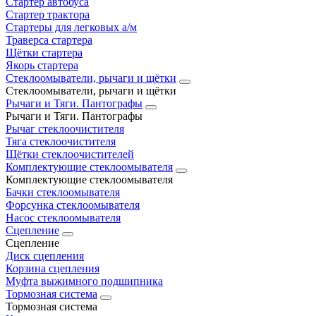
Стартер автобуса
Стартер трактора
Стартеры для легковых а/м
Траверса стартера
Щётки стартера
Якорь стартера
Стеклоомыватели, рычаги и щётки
Стеклоомыватели, рычаги и щётки
Рычаги и Тяги. Пантографы
Рычаги и Тяги. Пантографы
Рычаг стеклоочистителя
Тяга стеклоочистителя
Щётки стеклоочистителей
Комплектующие стеклоомывателя
Комплектующие стеклоомывателя
Бачки стеклоомывателя
Форсунка стеклоомывателя
Насос стеклоомывателя
Сцепление
Сцепление
Диск сцепления
Корзина сцепления
Муфта выжимного подшипника
Тормозная система
Тормозная система