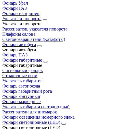
Фонарь Урал
Фонари ГАЗ
Фонари на прицеп
Указатели поворота
Указатели поворота
Рассеиватель указателя поворота
Плафоны салона
Световозвращатели (Катафоты)
Фонари автобуса
Фонари автобуса
Фонарь ПАЗ
Фонари габаритные
Фонари габаритные
Сигнальный фонарь
Стояночные огни
Указатель габаритов
Фонарь автопоезда
Фонарь габаритный рога
Фонарь контурный
Фонари маркерные
Указатель габарита светодиодный
Рассеиватели для иномарок
Фонари освещения номерного знака
Фонари светодиодные (LED)
Фонари светодиодные (LED)