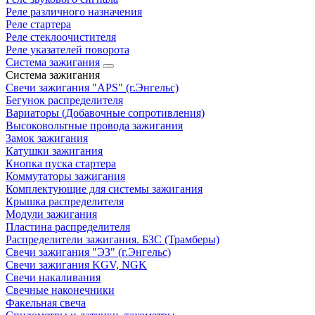
Реле различного назначения
Реле стартера
Реле стеклоочистителя
Реле указателей поворота
Система зажигания
Система зажигания
Свечи зажигания "APS" (г.Энгельс)
Бегунок распределителя
Вариаторы (Добавочные сопротивления)
Высоковольтные провода зажигания
Замок зажигания
Катушки зажигания
Кнопка пуска стартера
Коммутаторы зажигания
Комплектующие для системы зажигания
Крышка распределителя
Модули зажигания
Пластина распределителя
Распределители зажигания. БЗС (Трамберы)
Свечи зажигания "ЭЗ" (г.Энгельс)
Свечи зажигания KGV, NGK
Свечи накаливания
Свечные наконечники
Факельная свеча