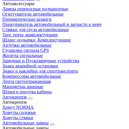
Автоаксессуары
Лампы переносные подкапотные
Огнетушители автомобильные
Пневматические шланги
Прикуриватель автомобильный и запчасти к нему
Стяжки для груза автомобильные
Трос тента, комплектующие
Шланг подкачки, Комплектующие
Аптечки автомобильные
Глушилки сигнала GPS
Жилеты сигнальные
Зарядные и Пускозарядные устройства
Знаки аварийной остановки
Знаки и наклейки для спецтранспорта
Компрессоры автомобильные
Лента светоотражающая
Манометры шинные
Шланги продува кабины
Автокрепеж
Автокрепеж
Хомут NORMA
Хомуты силовые
Хомуты стяжки
Автомобильные лампы
Автомобильные лампы