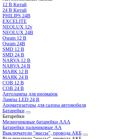
12 В Китай
24 В Китай
PHILIPS 24В
EXCELITE
NEOLUX 12v
NEOLUX 24В
Osram 12 В
Osram 24В
SMD 12 В
SMD 24 В
NARVA 12 В
NARVA 24 В
МАЯК 12 В
МАЯК 24 В
COB 12 В
COB 24 В
Автолампы для иномарок
Лампы LED 24 B
Ароматизаторы для салона автомобиля
Батарейки
Батарейки
Мизинчиковые батарейки AAA
Батарейки пальчиковые АА
Выключатели "массы", провода АКБ
Выключатели "массы", провода АКБ