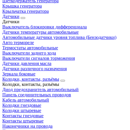
Щеткодержатель генератора
Крышка генератора
Крыльчатка генератора
Датчики
Датчики
Выключатель блокировки дифференциала
Датчики температуры автомобильные
Автомобильные датчики уровня топлива (Бензодатчики)
Авто термореле
Термостаты автомобильные
Выключатели заднего хода
Выключатели сигналов торможения
Датчики давления масла
Датчики различного назначения
Зеркала боковые
Колодки, контакты, разъёмы
Колодки, контакты, разъёмы
Диод предохранитель автомобильный
Панель соединительных проводов
Кабель автомобильный
Колодки гнездовые
Колодки штыревые
Контакты гнездовые
Контакты штыревые
Наконечники на провода