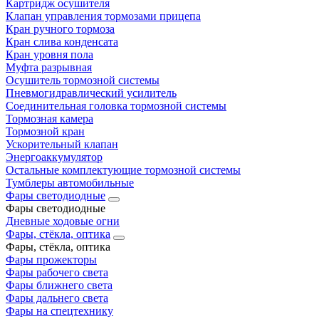
Картридж осушителя
Клапан управления тормозами прицепа
Кран ручного тормоза
Кран слива конденсата
Кран уровня пола
Муфта разрывная
Осушитель тормозной системы
Пневмогидравлический усилитель
Соединительная головка тормозной системы
Тормозная камера
Тормозной кран
Ускорительный клапан
Энергоаккумулятор
Остальные комплектующие тормозной системы
Тумблеры автомобильные
Фары светодиодные
Фары светодиодные
Дневные ходовые огни
Фары, стёкла, оптика
Фары, стёкла, оптика
Фары прожекторы
Фары рабочего света
Фары ближнего света
Фары дальнего света
Фары на спецтехнику