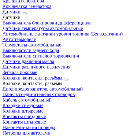
Крышка генератора
Крыльчатка генератора
Датчики
Датчики
Выключатель блокировки дифференциала
Датчики температуры автомобильные
Автомобильные датчики уровня топлива (Бензодатчики)
Авто термореле
Термостаты автомобильные
Выключатели заднего хода
Выключатели сигналов торможения
Датчики давления масла
Датчики различного назначения
Зеркала боковые
Колодки, контакты, разъёмы
Колодки, контакты, разъёмы
Диод предохранитель автомобильный
Панель соединительных проводов
Кабель автомобильный
Колодки гнездовые
Колодки штыревые
Контакты гнездовые
Контакты штыревые
Наконечники на провода
Патроны для автоламп