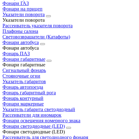
Фонари ГАЗ
Фонари на прицеп
Указатели поворота
Указатели поворота
Рассеиватель указателя поворота
Плафоны салона
Световозвращатели (Катафоты)
Фонари автобуса
Фонари автобуса
Фонарь ПАЗ
Фонари габаритные
Фонари габаритные
Сигнальный фонарь
Стояночные огни
Указатель габаритов
Фонарь автопоезда
Фонарь габаритный рога
Фонарь контурный
Фонари маркерные
Указатель габарита светодиодный
Рассеиватели для иномарок
Фонари освещения номерного знака
Фонари светодиодные (LED)
Фонари светодиодные (LED)
Рассеиватель для светодиодного фонаря