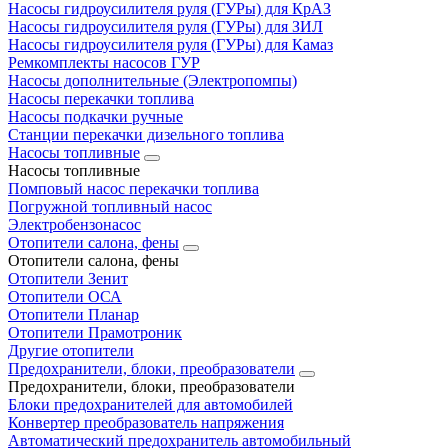
Насосы гидроусилителя руля (ГУРы) для КрАЗ
Насосы гидроусилителя руля (ГУРы) для ЗИЛ
Насосы гидроусилителя руля (ГУРы) для Камаз
Ремкомплекты насосов ГУР
Насосы дополнительные (Электропомпы)
Насосы перекачки топлива
Насосы подкачки ручные
Станции перекачки дизельного топлива
Насосы топливные
Насосы топливные
Помповый насос перекачки топлива
Погружной топливный насос
Электробензонасос
Отопители салона, фены
Отопители салона, фены
Отопители Зенит
Отопители ОСА
Отопители Планар
Отопители Прамотроник
Другие отопители
Предохранители, блоки, преобразователи
Предохранители, блоки, преобразователи
Блоки предохранителей для автомобилей
Конвертер преобразователь напряжения
Автоматический предохранитель автомобильный