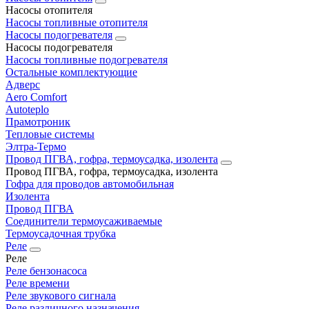
Насосы отопителя
Насосы топливные отопителя
Насосы подогревателя
Насосы подогревателя
Насосы топливные подогревателя
Остальные комплектующие
Адверс
Aero Comfort
Autoteplo
Прамотроник
Тепловые системы
Элтра-Термо
Провод ПГВА, гофра, термоусадка, изолента
Провод ПГВА, гофра, термоусадка, изолента
Гофра для проводов автомобильная
Изолента
Провод ПГВА
Соединители термоусаживаемые
Термоусадочная трубка
Реле
Реле
Реле бензонасоса
Реле времени
Реле звукового сигнала
Реле различного назначения