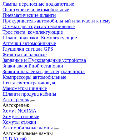
Лампы переносные подкапотные
Огнетушители автомобильные
Пневматические шланги
Прикуриватель автомобильный и запчасти к нему
Стяжки для груза автомобильные
Трос тента, комплектующие
Шланг подкачки, Комплектующие
Аптечки автомобильные
Глушилки сигнала GPS
Жилеты сигнальные
Зарядные и Пускозарядные устройства
Знаки аварийной остановки
Знаки и наклейки для спецтранспорта
Компрессоры автомобильные
Лента светоотражающая
Манометры шинные
Шланги продува кабины
Автокрепеж
Автокрепеж
Хомут NORMA
Хомуты силовые
Хомуты стяжки
Автомобильные лампы
Автомобильные лампы
12 В Китай