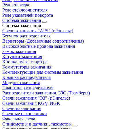
Реле стартера
Реле стеклоочистителя
Реле указателей поворота
Система зажигания
Система зажигания
Свечи зажигания "APS" (г.Энгельс)
Бегунок распределителя
Вариаторы (Добавочные сопротивления)
Высоковольтные провода зажигания
Замок зажигания
Катушки зажигания
Кнопка пуска стартера
Коммутаторы зажигания
Комплектующие для системы зажигания
Крышка распределителя
Модули зажигания
Пластина распределителя
Распределители зажигания. БЗС (Трамберы)
Свечи зажигания "ЭЗ" (г.Энгельс)
Свечи зажигания KGV, NGK
Свечи накаливания
Свечные наконечники
Факельная свеча
Спидометры и датчики, тахометры