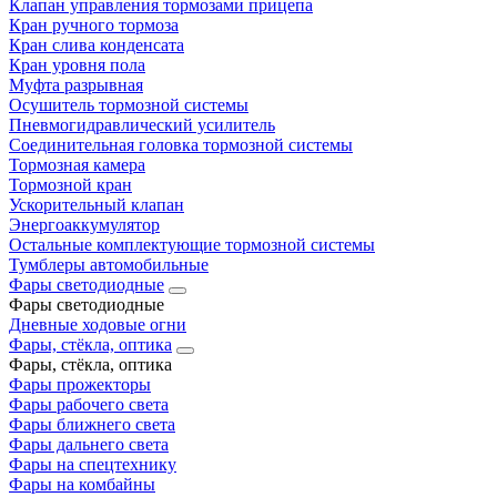
Клапан управления тормозами прицепа
Кран ручного тормоза
Кран слива конденсата
Кран уровня пола
Муфта разрывная
Осушитель тормозной системы
Пневмогидравлический усилитель
Соединительная головка тормозной системы
Тормозная камера
Тормозной кран
Ускорительный клапан
Энергоаккумулятор
Остальные комплектующие тормозной системы
Тумблеры автомобильные
Фары светодиодные
Фары светодиодные
Дневные ходовые огни
Фары, стёкла, оптика
Фары, стёкла, оптика
Фары прожекторы
Фары рабочего света
Фары ближнего света
Фары дальнего света
Фары на спецтехнику
Фары на комбайны