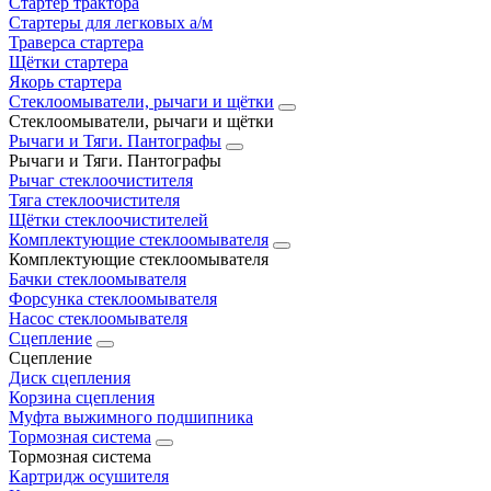
Стартер трактора
Стартеры для легковых а/м
Траверса стартера
Щётки стартера
Якорь стартера
Стеклоомыватели, рычаги и щётки
Стеклоомыватели, рычаги и щётки
Рычаги и Тяги. Пантографы
Рычаги и Тяги. Пантографы
Рычаг стеклоочистителя
Тяга стеклоочистителя
Щётки стеклоочистителей
Комплектующие стеклоомывателя
Комплектующие стеклоомывателя
Бачки стеклоомывателя
Форсунка стеклоомывателя
Насос стеклоомывателя
Сцепление
Сцепление
Диск сцепления
Корзина сцепления
Муфта выжимного подшипника
Тормозная система
Тормозная система
Картридж осушителя