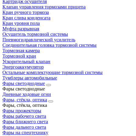
Картридж осушителя
Клапан управления тормозами прицепа
Кран ручного тормоза
Кран слива конденсата
Кран уровня пола
Муфта разрывная
Осушитель тормозной системы
Пневмогидравлический усилитель
Соединительная головка тормозной системы
Тормозная камера
Тормозной кран
Ускорительный клапан
Энергоаккумулятор
Остальные комплектующие тормозной системы
Тумблеры автомобильные
Фары светодиодные
Фары светодиодные
Дневные ходовые огни
Фары, стёкла, оптика
Фары, стёкла, оптика
Фары прожекторы
Фары рабочего света
Фары ближнего света
Фары дальнего света
Фары на спецтехнику