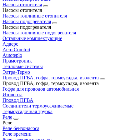
Насосы отопителя
Насосы отопителя
Насосы топливные отопителя
Насосы подогревателя
Насосы подогревателя
Насосы топливные подогревателя
Остальные комплектующие
Адверс
Aero Comfort
Autoteplo
Прамотроник
Тепловые системы
Элтра-Термо
Провод ПГВА, гофра, термоусадка, изолента
Провод ПГВА, гофра, термоусадка, изолента
Гофра для проводов автомобильная
Изолента
Провод ПГВА
Соединители термоусаживаемые
Термоусадочная трубка
Реле
Реле
Реле бензонасоса
Реле времени
Реле звукового сигнала