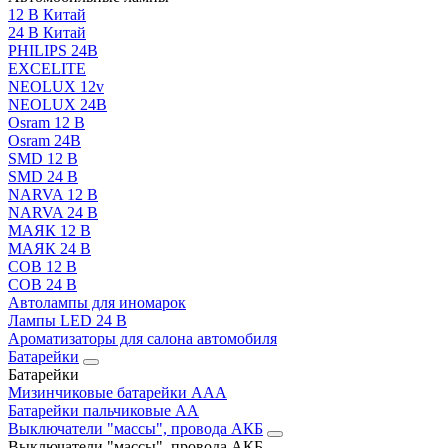
12 В Китай
24 В Китай
PHILIPS 24В
EXCELITE
NEOLUX 12v
NEOLUX 24В
Osram 12 В
Osram 24В
SMD 12 В
SMD 24 В
NARVA 12 В
NARVA 24 В
МАЯК 12 В
МАЯК 24 В
COB 12 В
COB 24 В
Автолампы для иномарок
Лампы LED 24 B
Ароматизаторы для салона автомобиля
Батарейки
Батарейки
Мизинчиковые батарейки AAA
Батарейки пальчиковые АА
Выключатели "массы", провода АКБ
Выключатели "массы", провода АКБ