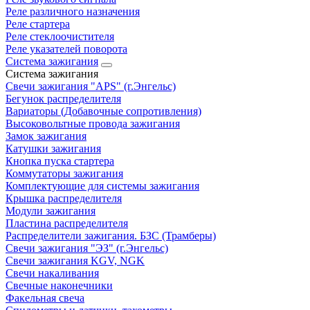
Реле различного назначения
Реле стартера
Реле стеклоочистителя
Реле указателей поворота
Система зажигания
Система зажигания
Свечи зажигания "APS" (г.Энгельс)
Бегунок распределителя
Вариаторы (Добавочные сопротивления)
Высоковольтные провода зажигания
Замок зажигания
Катушки зажигания
Кнопка пуска стартера
Коммутаторы зажигания
Комплектующие для системы зажигания
Крышка распределителя
Модули зажигания
Пластина распределителя
Распределители зажигания. БЗС (Трамберы)
Свечи зажигания "ЭЗ" (г.Энгельс)
Свечи зажигания KGV, NGK
Свечи накаливания
Свечные наконечники
Факельная свеча