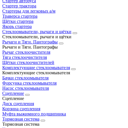
Стартер автобуса
Стартер трактора
Стартеры для легковых а/м
Траверса стартера
Щётки стартера
Якорь стартера
Стеклоомыватели, рычаги и щётки
Стеклоомыватели, рычаги и щётки
Рычаги и Тяги. Пантографы
Рычаги и Тяги. Пантографы
Рычаг стеклоочистителя
Тяга стеклоочистителя
Щётки стеклоочистителей
Комплектующие стеклоомывателя
Комплектующие стеклоомывателя
Бачки стеклоомывателя
Форсунка стеклоомывателя
Насос стеклоомывателя
Сцепление
Сцепление
Диск сцепления
Корзина сцепления
Муфта выжимного подшипника
Тормозная система
Тормозная система