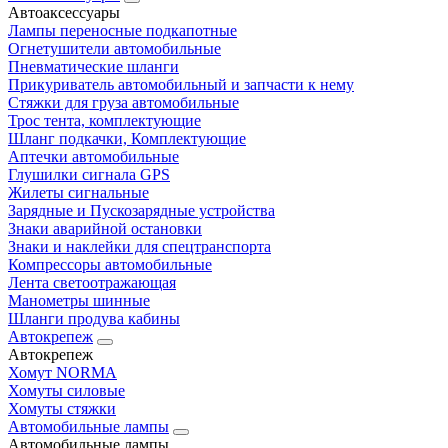
Автоаксессуары
Лампы переносные подкапотные
Огнетушители автомобильные
Пневматические шланги
Прикуриватель автомобильный и запчасти к нему
Стяжки для груза автомобильные
Трос тента, комплектующие
Шланг подкачки, Комплектующие
Аптечки автомобильные
Глушилки сигнала GPS
Жилеты сигнальные
Зарядные и Пускозарядные устройства
Знаки аварийной остановки
Знаки и наклейки для спецтранспорта
Компрессоры автомобильные
Лента светоотражающая
Манометры шинные
Шланги продува кабины
Автокрепеж
Автокрепеж
Хомут NORMA
Хомуты силовые
Хомуты стяжки
Автомобильные лампы
Автомобильные лампы