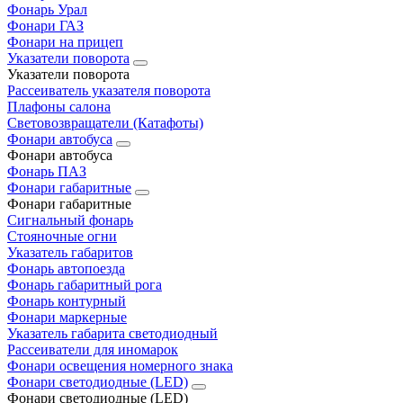
Фонарь Урал
Фонари ГАЗ
Фонари на прицеп
Указатели поворота
Указатели поворота
Рассеиватель указателя поворота
Плафоны салона
Световозвращатели (Катафоты)
Фонари автобуса
Фонари автобуса
Фонарь ПАЗ
Фонари габаритные
Фонари габаритные
Сигнальный фонарь
Стояночные огни
Указатель габаритов
Фонарь автопоезда
Фонарь габаритный рога
Фонарь контурный
Фонари маркерные
Указатель габарита светодиодный
Рассеиватели для иномарок
Фонари освещения номерного знака
Фонари светодиодные (LED)
Фонари светодиодные (LED)