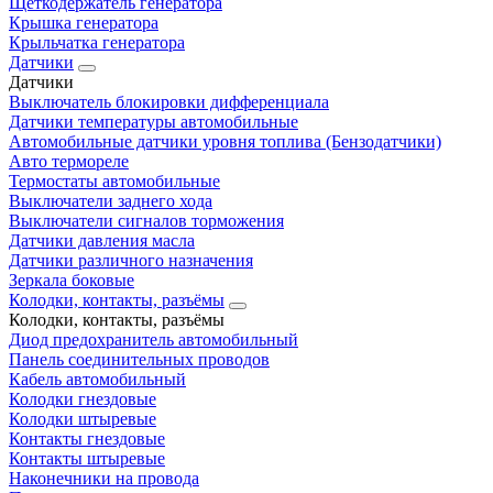
Щеткодержатель генератора
Крышка генератора
Крыльчатка генератора
Датчики
Датчики
Выключатель блокировки дифференциала
Датчики температуры автомобильные
Автомобильные датчики уровня топлива (Бензодатчики)
Авто термореле
Термостаты автомобильные
Выключатели заднего хода
Выключатели сигналов торможения
Датчики давления масла
Датчики различного назначения
Зеркала боковые
Колодки, контакты, разъёмы
Колодки, контакты, разъёмы
Диод предохранитель автомобильный
Панель соединительных проводов
Кабель автомобильный
Колодки гнездовые
Колодки штыревые
Контакты гнездовые
Контакты штыревые
Наконечники на провода